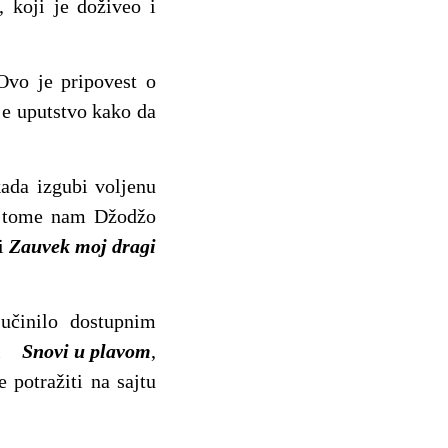
 koji je doživeo i
Ovo je pripovest o
je uputstvo kako da
kada izgubi voljenu
 O tome nam Džodžo
i
Zauvek moj dragi
učinilo dostupnim
u i
Snovi u plavom
,
 potražiti na sajtu