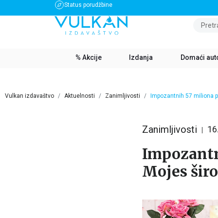
Status porudžbine
BESPLATNA DOSTAVA ZA IZNOS PREKO 3500 RSD
Pretr
% Akcije
Izdanja
Domaći aut
Vulkan izdavaštvo
Aktuelnosti
Zanimljivosti
Impozantnih 57 miliona p
Zanimljivosti
16
Impozantn
Mojes šir