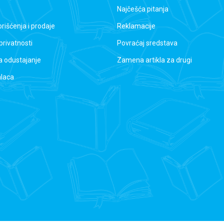
Najčešća pitanja
orišćenja i prodaje
Reklamacije
 privatnosti
Povraćaj sredstava
a odustajanje
Zamena artikla za drugi
alaca