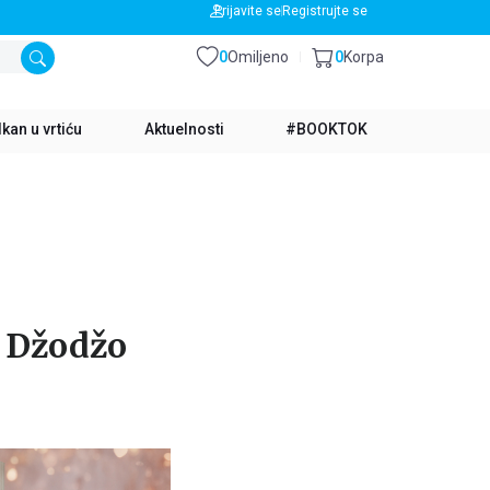
BESPLATNA DOSTAVA ZA IZNOS PREKO 3500 RSD
Prijavite se
Registrujte se
0
Omiljeno
0
Korpa
kan u vrtiću
Aktuelnosti
#BOOKTOK
a Džodžo