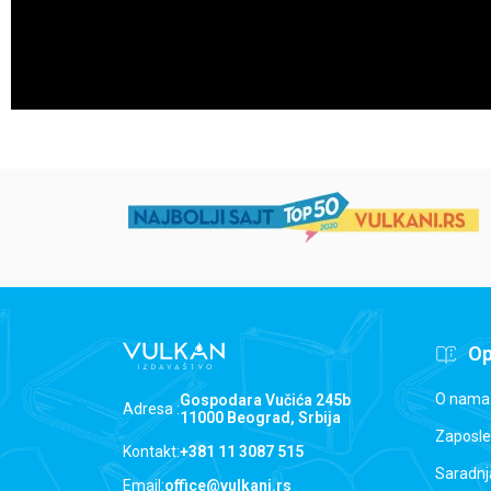
Op
O nama
Gospodara Vučića 245b
Adresa :
11000 Beograd, Srbija
Zaposle
Kontakt:
+381 11 3087 515
Saradnj
Email:
office@vulkani.rs