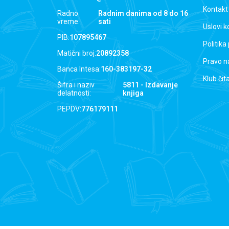
Kontakt
Radno
Radnim danima od 8 do 16
vreme:
sati
Uslovi k
PIB:
107895467
Politika
Matični broj:
20892358
Pravo n
Banca Intesa:
160-383197-32
Klub čit
Šifra i naziv
5811 - Izdavanje
delatnosti:
knjiga
PEPDV:
776179111