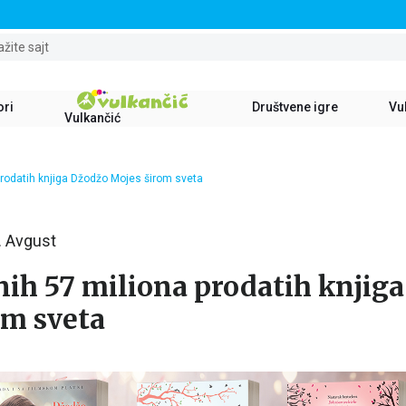
STALNI POPUST OD 15% NA SVE NASLOVE
ažite sajt
ori
Društvene igre
Vul
Vulkančić
rodatih knjiga Džodžo Mojes širom sveta
. Avgust
ih 57 miliona prodatih knjig
om sveta