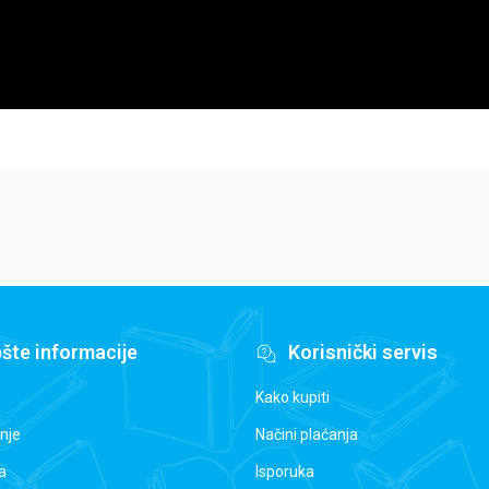
šte informacije
Korisnički servis
Kako kupiti
nje
Načini plaćanja
a
Isporuka