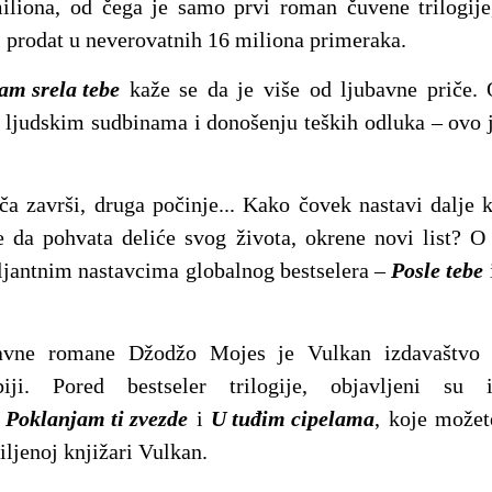
iliona, od čega je samo prvi roman čuvene trilogije,
, prodat u neverovatnih 16 miliona primeraka.
am srela tebe
kaže se da je više od ljubavne priče. 
m ljudskim sudbinama i donošenju teških odluka – ovo 
ča završi, druga počinje... Kako čovek nastavi dalje 
da pohvata deliće svog života, okrene novi list?
ljantnim nastavcima globalnog bestselera –
Posle tebe
avne romane Džodžo Mojes je Vulkan izdavaštvo 
iji. Pored bestseler trilogije, objavljeni s
,
Poklanjam ti zvezde
i
U tuđim cipelama
, koje možete
iljenoj knjižari Vulkan.