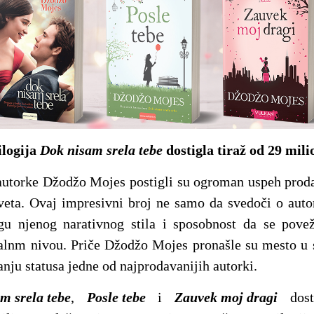
ilogija
Dok nisam srela tebe
dostigla tiraž od 29 mili
autorke Džodžo Mojes postigli su ogroman uspeh prod
eta. Ovaj impresivni broj ne samo da svedoči o auto
gu njenog narativnog stila i sposobnost da se pove
nm nivou. Priče Džodžo Mojes pronašle su mesto u 
anju statusa jedne od najprodavanijih autorki.
m srela tebe
,
Posle tebe
i
Zauvek moj dragi
dosti