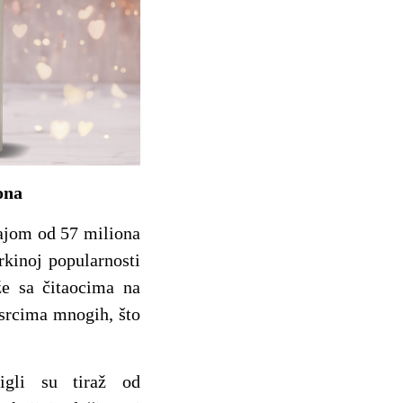
ona
ajom od 57 miliona
rkinoj popularnosti
že sa čitaocima na
srcima mnogih, što
gli su tiraž od