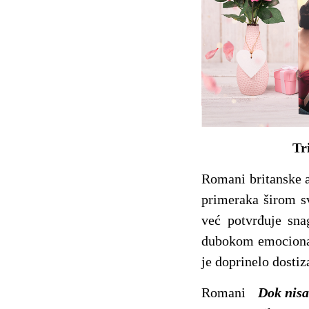
Tr
Romani britanske 
primeraka širom sv
već potvrđuje sna
dubokom emocional
je doprinelo dostiz
Romani
Dok nisa