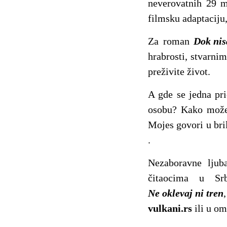
neverovatnih 29 m
filmsku adaptaciju
Za roman
Dok nis
hrabrosti, stvarni
preživite život.
A gde se jedna pri
osobu? Kako može 
Mojes govori u bri
.
Nezaboravne ljub
čitaocima u Srb
Ne oklevaj ni tren
vulkani.rs
ili u om