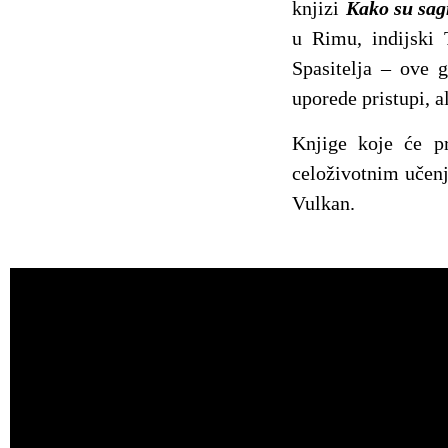
knjizi
Kako su sag
u Rimu, indijski 
Spasitelja – ove g
uporede pristupi, al
Knjige koje će pr
celoživotnim učenj
Vulkan.