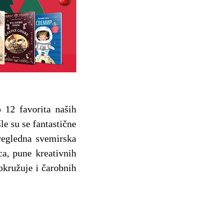
 12 favorita naših
le su se fantastične
regledna svemirska
ca, pune kreativnih
 okružuje i čarobnih