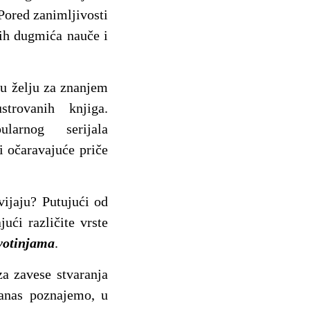
Pored zanimljivosti
ih dugmića nauče i
vu želju za znanjem
rovanih knjiga.
arnog serijala
i očaravajuće priče
vijaju? Putujući od
ući različite vrste
ivotinjama
.
za zavese stvaranja
danas poznajemo, u