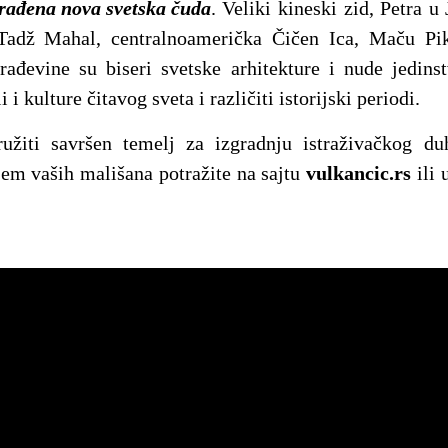
rađena nova svetska čuda
. Veliki kineski zid, Petra 
Tadž Mahal, centralnoamerička Čičen Ica, Maču Pik
rađevine su biseri svetske arhitekture i nude jedins
i i kulture čitavog sveta i različiti istorijski periodi.
užiti savršen temelj za izgradnju istraživačkog du
em vaših mališana potražite na sajtu
vulkancic.rs
ili 