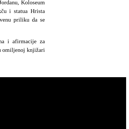
u Jordanu, Koloseum
ču i statua Hrista
tvenu priliku da se
ha i afirmacije za
u omiljenoj knjižari