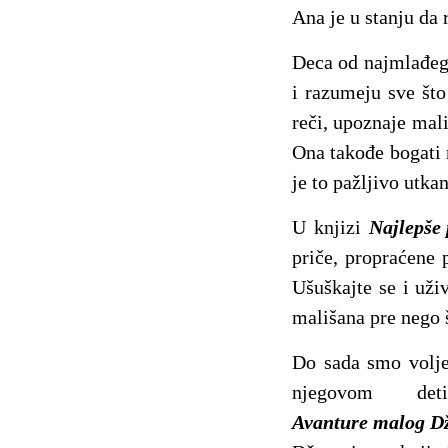
Ana je u stanju da 
Deca od najmlađeg 
i razumeju sve što
reči, upoznaje mal
Ona takođe bogati n
je to pažljivo utka
U knjizi
Najlepše 
priče, propraćene 
Ušuškajte se i uži
mališana pre nego 
Do sada smo volje
njegovom de
Avanture malog Dž