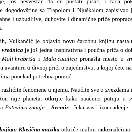
je, još nesvestan da će postati pisac, i tada pok
je dogodovštine sa Trapolom i Njuškalom zapisivao j
vahne i uzbudljive, duhovite i dinamične priče propra
.
ih, Vulkančić je objavio novu čarobnu knjigu nastal
 vrednica
je još jedna inspirativna i poučna priča o dobr
i
Mali hrabriša
i
Mala ćutalica
pronašla mesto u src
u avanturu u divnoj priči o zajedništvu, u kojoj ćete n
 svima ponekad potrebna pomoć.
 različite fenomene u njemu. Naučite sve o zvezdama 
uton nije planeta, otkrijte kako naučnici putuju u s
ala
Putevima znanja
–
Svemir
– čeka vas i iznenađenje –
knjiga: Klasična muzika
otkriće malim radoznalcima