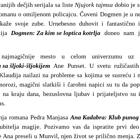
nijih dečjih serijala sa liste
Njujork tajmsa
dobio je s
romanu o omiljenom policajcu. Čuveni Dogmen je u nev
aže svoje zube. Urnebesno duhovit i fantastično il
kija
Dogmen: Za kim se loptica kotrlja
doneo nam je 
 najmagičnije mesto u celom univerzumu uz fa
sa šljoki-šljokijem
Ane Punset. U svetu ružičastih 
Klaudija nailazi na probleme sa kojima se susreću i n
norozi, magični slatkiši i čarobni napici su tu da p
, na kraju dana, bezuslovna ljubav i prijateljstvo su 
as.
inja romana Pedra Manjasa
Ana Kadabra: Klub punog
jubitelja magije. Pozivamo vas da ispratite prvi deo
se Ana preseli u Munvil, njen život se prilično menja. 