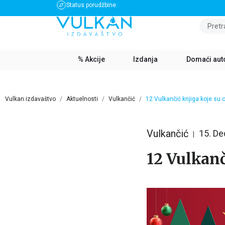
Status porudžbine
BESPLATNA DOSTAVA ZA IZNOS PREKO 3500 RSD
Pretr
% Akcije
Izdanja
Domaći aut
Vulkan izdavaštvo
Aktuelnosti
Vulkančić
12 Vulkančić knjiga koje su 
Vulkančić
15. D
12 Vulkanč