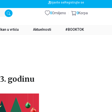
BESPLATNA DOSTAVA ZA IZNOS PREKO 3500 RSD
Prijavite se
Registrujte se
0
Omiljeno
0
Korpa
kan u vrtiću
Aktuelnosti
#BOOKTOK
23. godinu