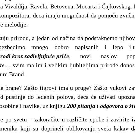
a Vivaldija, Ravela, Betovena, Mocarta i Čajkovskog. 
h kompozitora, deca imaju mogućnost da pomoću zvučn
je melodije.
žuju prirodu, a jedan od načina da podstaknemo njiho
ezbedimo mnogo dobro napisanih i lepo ilust
rodi kroz zadivljujuće priče
, novi naslov popul
e...
, svim malim i velikim ljubiteljima prirode donos
ure Brand.
e brane? Zašto tigrovi imaju pruge? Zašto vukovi za
 pustinje do ledenih polova, deca će uživati upoznaj
 osobine i navike, uz knjigu
200 pitanja i odgovora o ž
e po svetu – zakoračite u različite epohe i zavirite i
omenika koji su doprineli oblikovanju sveta kakav 