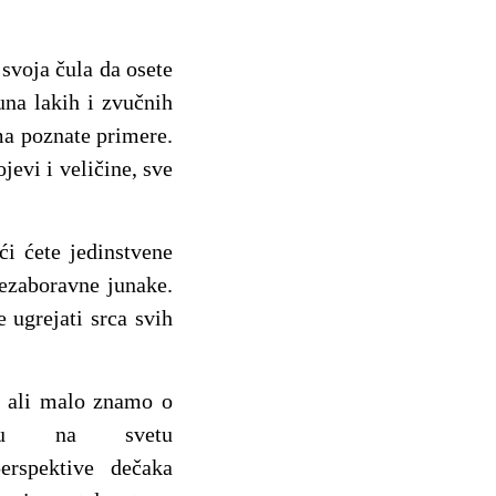
svoja čula da osete
una lakih i zvučnih
ma poznate primere.
jevi i veličine, sve
i ćete jedinstvene
nezaboravne junake.
 ugrejati srca svih
, ali malo znamo o
išu na svetu
rspektive dečaka