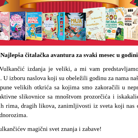
Najlepša čitalačka avantura za svaki mesec u godini
 Vulkančić izdanja je veliki, a mi vam predstavljamo
a. U izboru naslova koji su obeležili godinu za nama naš
 pune velikih otkrića sa kojima smo zakoračili u nep
raktivne slikovnice sa mnoštvom prozorčića i iskakali
h rima, dragih likova, zanimljivosti iz sveta koji nas
ednorozima.
Vulkančićev magični svet znanja i zabave!