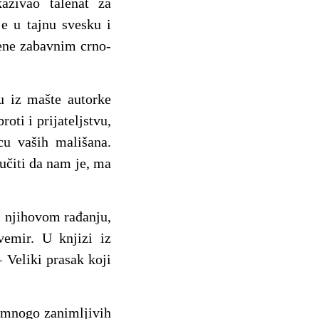
azivao talenat za
e u tajnu svesku i
ćene zabavnim crno-
u iz mašte autorke
oti i prijateljstvu,
u vaših mališana.
aučiti da nam je, ma
i njihovom rađanju,
vemir. U knjizi iz
 Veliki prasak koji
 mnogo zanimljivih