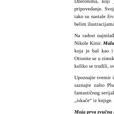
Džeronima, koji 
pripovedanje. Svo
tako su nastale ži
belim ilustracijama
Na radost najmlađ
Nikole Kinir.
Mala
koja je baš kao 
Otisnite se u zimsk
koliko se trudili,
Upoznajte svemir i
saznajte zašto Pl
fantastičnog serij
„iskače“ iz knjige.
Moja prva zvučna 