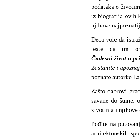
podataka o životim
iz biografija ovi
njihove najpoznati
Deca vole da istra
jeste da im ob
Čudesni život u pri
Zastanite i upoznajt
poznate autorke La
Zašto dabrovi grad
savane do šume, od
životinja i njihove
Pođite na putovanj
arhitektonskih sp