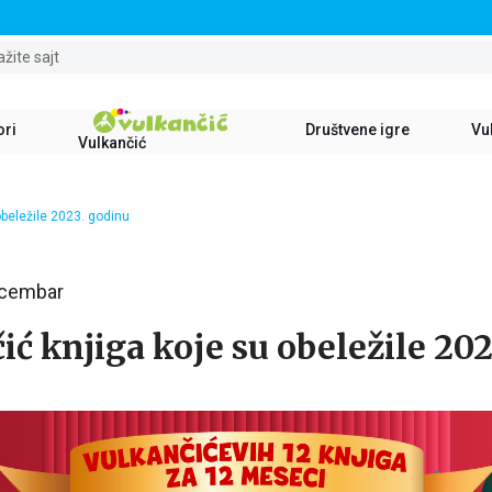
STALNI POPUST OD 15% NA SVE NASLOVE
ažite sajt
ori
Društvene igre
Vul
Vulkančić
obeležile 2023. godinu
ecembar
ić knjiga koje su obeležile 20