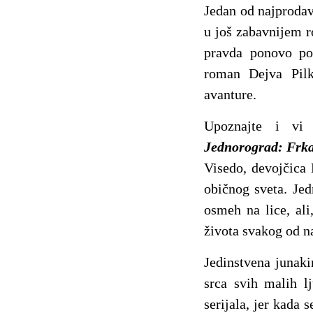
Jedan od najprodava
u još zabavnijem 
pravda ponovo pok
roman Dejva Pil
avanture.
Upoznajte i vi
Jednorograd: Frka 
Visedo, devojčica 
običnog sveta. Jed
osmeh na lice, ali
života svakog od n
Jedinstvena junak
srca svih malih l
serijala, jer kada 