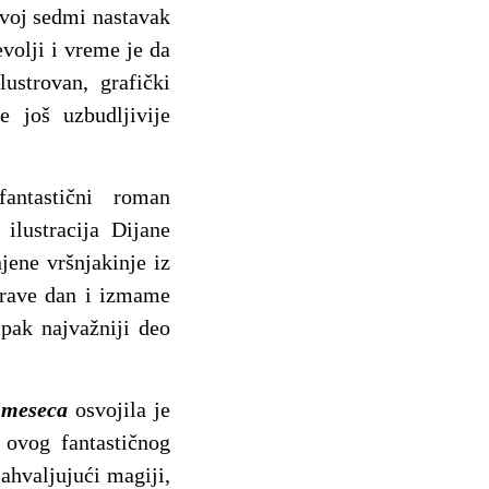
voj sedmi nastavak
olji i vreme je da
ustrovan, grafički
još uzbudljivije
ntastični roman
ilustracija Dijane
jene vršnjakinje iz
oprave dan i izmame
ipak najvažniji deo
 meseca
osvojila je
 ovog fantastičnog
Zahvaljujući magiji,