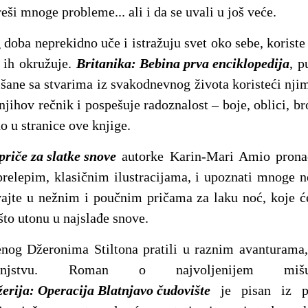
reši mnoge probleme... ali i da se uvali u još veće.
doba neprekidno uče i istražuju svet oko sebe, koriste 
 ih okružuje.
Britanika: Bebina prva enciklopedija
, p
išane sa stvarima iz svakodnevnog života koristeći nji
jihov rečnik i pospešuje radoznalost – boje, oblici, bro
no u stranice ove knjige.
priče za slatke snove
autorke Karin-Mari Amio pronać
prelepim, klasičnim ilustracijama, i upoznati mnoge 
vajte u nežnim i poučnim pričama za laku noć, koje će
što utonu u najslađe snove.
nog Džeronima Stiltona pratili u raznim avanturama
tinjstvu. Roman o najvoljenijem m
erija: Operacija Blatnjavo čudovište
je pisan iz pe