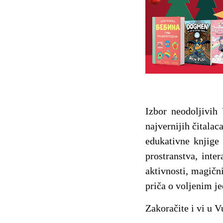
Izbor neodoljivih
najvernijih čitalac
edukativne knjige
prostranstva, inte
aktivnosti, magični
priča o voljenim j
Zakoračite i vi u 