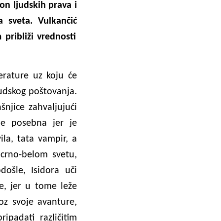
ion ljudskih prava i
ta sveta.
Vulkančić
 približi vrednosti
erature uz koju će
judskog poštovanja.
šnjice zahvaljujući
je posebna jer je
la, tata vampir, a
 crno-belom svetu,
došle, Isidora uči
e, jer u tome leže
roz svoje avanture,
ipadati različitim