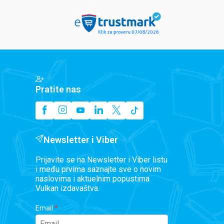
Pratite nas
Newsletter i Viber
Prijavite se na Newsletter i Viber listu
i među prvima saznajte sve o novim
naslovima i aktuelnim popustima
Vulkan izdavaštva.
Email