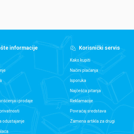
šte informacije
Korisnički servis
Kako kupiti
nje
Načini plaćanja
a
Isporuka
Najčešća pitanja
orišćenja i prodaje
Reklamacije
 privatnosti
Povraćaj sredstava
a odustajanje
Zamena artikla za drugi
alaca