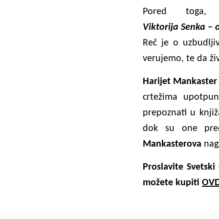
Pored toga
Viktorija Senka – 
Reč je o uzbudljiv
verujemo, te da živ
Harijet Mankaster
crtežima upotpun
prepoznati u knjiž
dok su one pred
Mankasterova
nagl
Proslavite Svetski
možete kupiti
OV