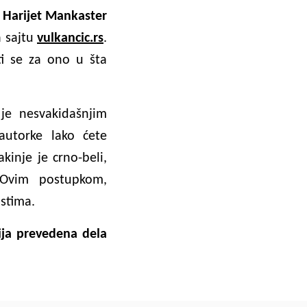
u
Harijet Mankaster
a sajtu
vulkancic.rs
.
iti se za ono u šta
 je nesvakidašnjim
autorke lako ćete
kinje je crno-beli,
 Ovim postupkom,
ostima.
čija prevedena dela