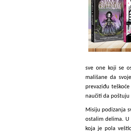
sve one koji se 
mališane da svoje
prevaziđu teškoće
naučiti da poštuju 
Misiju podizanja sv
ostalim delima. U
koja je pola vešti