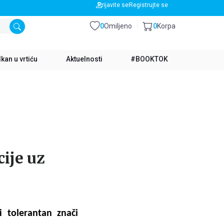
BESPLATNA DOSTAVA ZA IZNOS PREKO 3500 RSD
Prijavite se
Registrujte se
0
Omiljeno
0
Korpa
kan u vrtiću
Aktuelnosti
#BOOKTOK
cije uz
ti tolerantan znači