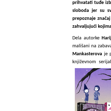
prihvatati tuđe izb
sloboda jer su sv
prepoznaje značaj 
zahvaljujući kojim
Dela
autorke
Hari
mališani na zabava
Mankasterova
je p
književnom serij