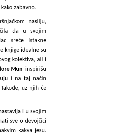
 kako zabavno.
šnjačkom nasilju,
čila da u svojim
lac sreće istakne
ne knjige idealne su
og kolektiva, ali i
idore Mun
inspirišu
uju i na taj način
Takođe, uz njih će
astavlja i u svojim
nati sve o devojčici
onakvim kakva jesu.