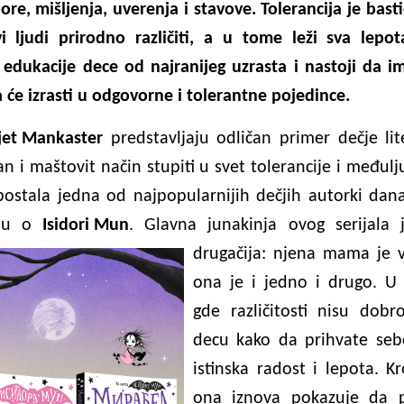
ore, mišljenja, uverenja i stavove. Tolerancija je bast
i ljudi prirodno različiti, a u tome leži sva lepo
edukacije dece od najranijeg uzrasta i nastoji da im
a će izrasti u odgovorne i tolerantne pojedince.
jet Mankaster
predstavljaju odličan primer dečje lit
n i maštovit način stupiti u svet tolerancije i međul
ostala jedna od najpopularnijih dečjih autorki dana
alu o
Isidori Mun
. Glavna junakinja ovog serijala
drugačija: njena mama je vi
ona je i jedno i drugo. U
gde različitosti nisu dobro
decu kako da prihvate seb
istinska radost i lepota. K
ona iznova pokazuje da pr