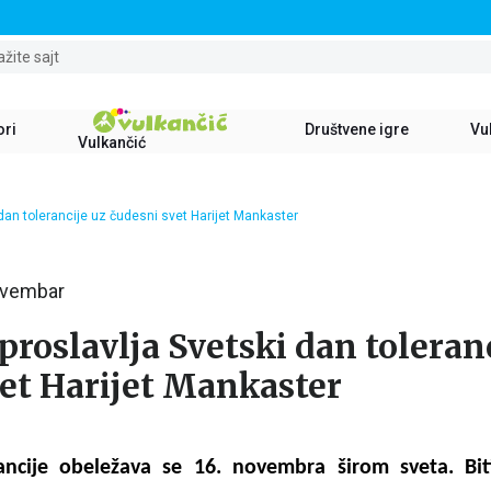
STALNI POPUST OD 15% NA SVE NASLOVE
ažite sajt
ori
Društvene igre
Vul
Vulkančić
 dan tolerancije uz čudesni svet Harijet Mankaster
ovembar
proslavlja Svetski dan toleran
et Harijet Mankaster
rancije obeležava se 16. novembra širom sveta.
Bi