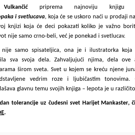
,
Vulkančić
priprema najnoviju knjig
opaka i svetlucava
, koja će se uskoro naći u prodaji n
oj knjizi koja će deci pokazati koliko je važno bor
ot nije samo crno-beli, već je ponekad i svetlucav.
nije samo spisateljica, ona je i ilustratorka koja
ila sva svoja dela. Zahvaljujući njima, dela ove 
arama širom sveta. Svet u kojem se kreću njene juna
stavljene vedrim roze i ljubičastim tonovima.
ašava glavnu temu svojih knjiga – lepota je u različit
 dan tolerancije uz čudesni svet
Harijet Mankaster
, 
DE
.