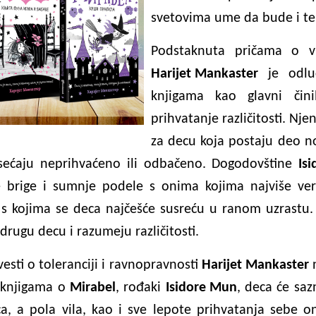
svetovima ume da bude i te
Podstaknuta pričama o vr
Harijet Mankaster
je odlu
knjigama kao glavni čini
prihvatanje različitosti. Nje
za decu koja postaju deo nov
osećaju neprihvaćeno ili odbačeno. Dogodovštine
Is
 brige i sumnje podele s onima kojima najviše ver
 s kojima se deca najčešće susreću u ranom uzrastu. 
drugu decu i razumeju različitosti.
esti o toleranciji i ravnopravnosti
Harijet Mankaster
n
 knjigama o
Mirabel
, rođaki
Isidore Mun
, deca će saz
ca, a pola vila, kao i sve lepote prihvatanja sebe 