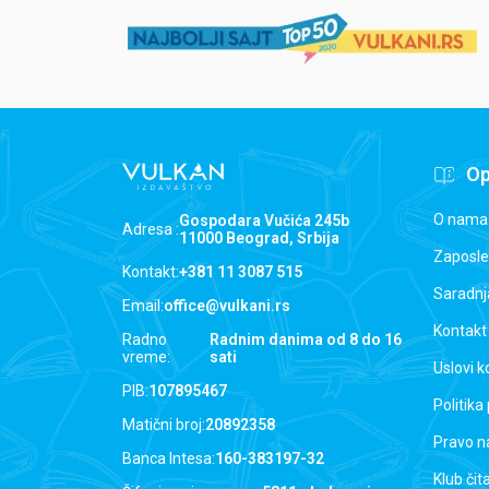
Op
O nama
Gospodara Vučića 245b
Adresa :
11000 Beograd, Srbija
Zaposle
Kontakt:
+381 11 3087 515
Saradnj
Email:
office@vulkani.rs
Kontakt
Radno
Radnim danima od 8 do 16
vreme:
sati
Uslovi k
PIB:
107895467
Politika
Matični broj:
20892358
Pravo n
Banca Intesa:
160-383197-32
Klub čit