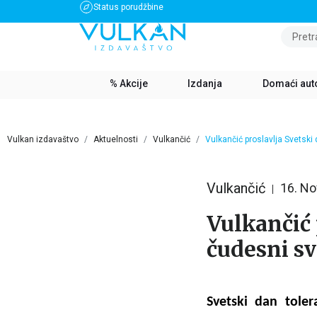
Status porudžbine
BESPLATNA DOSTAVA ZA IZNOS PREKO 3500 RSD
Pretr
% Akcije
Izdanja
Domaći aut
Vulkan izdavaštvo
Aktuelnosti
Vulkančić
Vulkančić proslavlja Svetski
Vulkančić
16. N
Vulkančić 
čudesni sv
Svetski dan tole