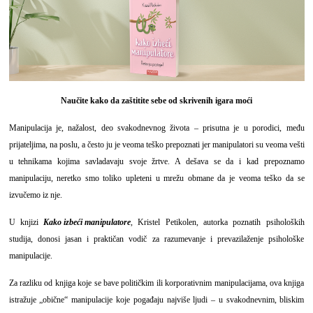
Naučite kako da zaštitite sebe od skrivenih igara moći
Manipulacija je, nažalost, deo svakodnevnog života – prisutna je u porodici, među
prijateljima, na poslu, a često ju je veoma teško prepoznati jer manipulatori su veoma vešti
u tehnikama kojima savladavaju svoje žrtve. A dešava se da i kad prepoznamo
manipulaciju, neretko smo toliko upleteni u mrežu obmane da je veoma teško da se
izvučemo iz nje.
U knjizi
Kako izbeći manipulatore
, Kristel Petikolen, autorka poznatih psiholoških
studija, donosi jasan i praktičan vodič za razumevanje i prevazilaženje psihološke
manipulacije.
Za razliku od knjiga koje se bave političkim ili korporativnim manipulacijama, ova knjiga
istražuje „obične“ manipulacije koje pogađaju najviše ljudi – u svakodnevnim, bliskim