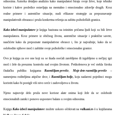
odnosima. Autorka detaljno analizira kako manipulatori biraju svoje žrtve, koje tehnike
koriste i kakve posledice ostavljaju na mentalno i emocionalno zdravlje drugih. Kroz
realne primere i autentične situacije, nudi efikasne strategije za prepoznavanje
manipulativnih obrazaca i pruža konkretna rešenja za zaštitu psiholoških granica.
Kako izbeći manipulatore
je knjiga bazirana na istinitim pričama ljudi koji su bili žrtve
manipulatora. Kroz primere iz običnog života, autentične situacije i praktične savete,
naučićete kako da prepoznate manipulativne obrasce i, što je najvažnije, kako da se
oslobodite njihove moći i zaštitite svoje psihološke i emocionalne granice.
Ovo je knjiga za sve one koji su se ikada osećali zarobljeno ili izgubljeno u nečijoj igri
moći i žele da preuzmu kontrolu nad svojim životom. Petikolenova je već stekla široku
čitalačku publiku knjigama
Razmišljam previše
,
Moje dete razmišlja previše
–
namenjenu roditeljima atipične dece, i
Razmišljam bolje
,
koju nadareni pojedinci mogu
koristiti kako bi postigli viši nivo sreće i zadovoljstva u životu.
Njeno najnovije delo pruža nove korisne alate onima koji žele da se oslobode
emocionalnih zamki i ponovo uspostave balans u svojim odnosima.
Knjigu
Kako izbeći manipulatore
možete uskoro očekivati na
vulkani.rs
i
u knjižarama