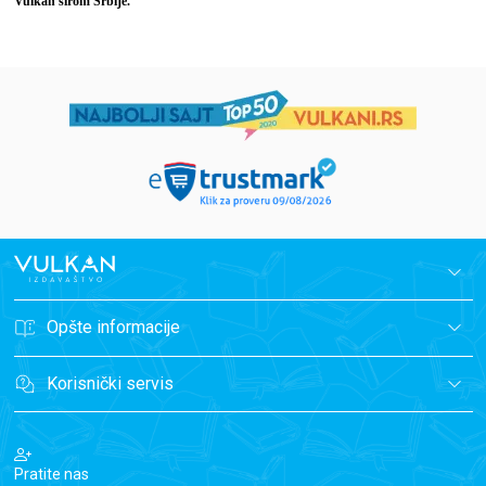
Vulkan širom Srbije.
Opšte informacije
Korisnički servis
Pratite nas