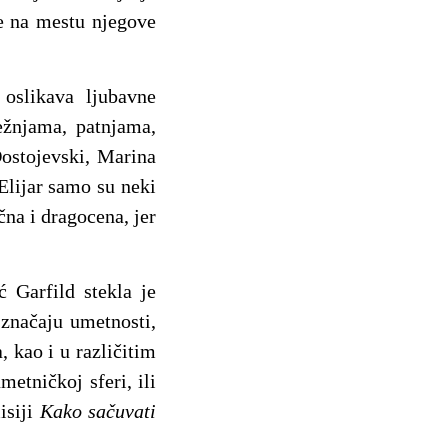
je na mestu njegove
oslikava ljubavne
ežnjama, patnjama,
Dostojevski, Marina
Elijar samo su neki
čna i dragocena, jer
 Garfild stekla je
 značaju umetnosti,
, kao i u različitim
metničkoj sferi, ili
isiji
Kako sačuvati