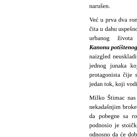
narušen.
Već u prva dva rom
čita u dahu uspešn
urbanog života
Kanonu potišteno
naizgled neuskladi
jednog junaka ko
protagonista čije
jedan tok, koji vod
Milko Štimac nas
nekadašnjim broker
da pobegne sa ro
podnosio je stoičk
odnosno da će dobi