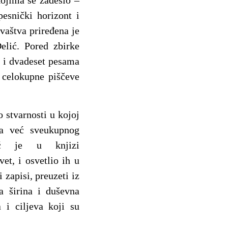
kojima se zadesio –
pesnički horizont i
vaštva priređena je
elić. Pored zbirke
o i dvadeset pesama
e celokupne piščeve
 stvarnosti u kojoj
ta već sveukupnog
vić je u knjizi
et, i osvetlio ih u
 zapisi, preuzeti iz
a širina i duševna
 i ciljeva koji su