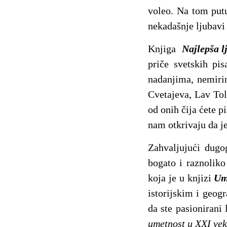
voleo. Na tom putu
nekadašnje ljubavi
Knjiga
Najlepša l
priče svetskih pi
nadanjima, nemirim
Cvetajeva, Lav Tol
od onih čija ćete p
nam otkrivaju da j
Zahvaljujući dugo
bogato i raznoliko
koja je u knjizi
Um
istorijskim i geogr
da ste pasionirani
umetnost u XXI ve