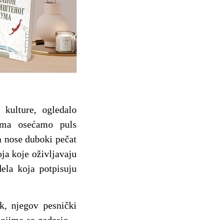
 kulture, ogledalo
lima osećamo puls
na nose duboki pečat
oja koje oživljavaju
dela koja potpisuju
k, njegov pesnički