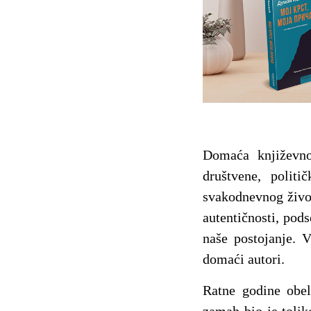
Domaća književnos
društvene, polit
svakodnevnog života
autentičnosti, pods
naše postojanje. V
domaći autori.
Ratne godine obel