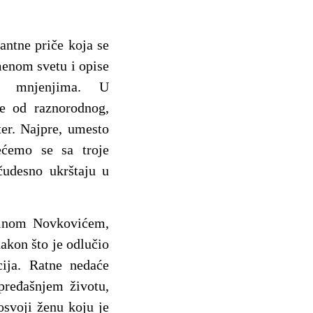
antne priče koja se
menom svetu i opise
im mnjenjima. U
e od raznorodnog,
ter. Najpre, umesto
ećemo se sa troje
čudesno ukrštaju u
inom Novkovićem,
akon što je odlučio
ija. Ratne nedaće
 pređašnjem životu,
osvoji ženu koju je