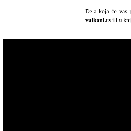
Dela koja će vas p
vulkani.rs
ili u kn