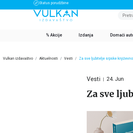
Status porudžbine
BESPLATNA DOSTAVA ZA IZNOS PREKO 3500 RSD
Pretr
% Akcije
Izdanja
Domaći aut
Vulkan izdavaštvo
Aktuelnosti
Vesti
Za sve ljubitelje srpske književno
Vesti
24. Jun
Za sve lju