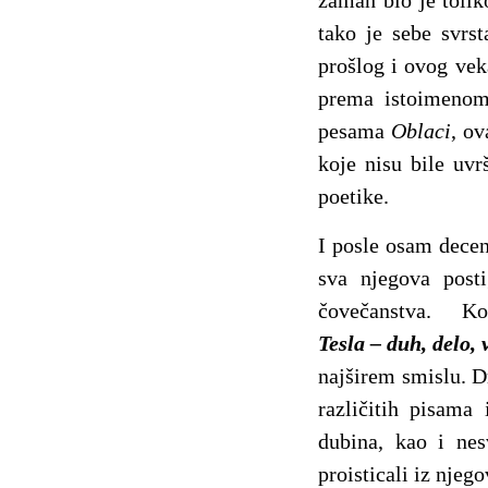
zamah bio je tolik
tako je sebe svrst
prošlog i ovog ve
prema istoimenom 
pesama
Oblaci
, ov
koje nisu bile uvr
poetike.
I posle osam decen
sva njegova post
čovečanstva. K
Tesla – duh, delo, v
najširem smislu. Dr
različitih pisama
dubina, kao i nes
proisticali iz njeg