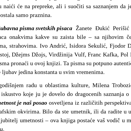
 naići će na prepreke, ali i suočiti sa saznanjem da 
 ostala samo praznina.
jubavna pisma svetskih pisaca
Žanete Đukić Perišić
saca onakvima kakve su zaista bile – sa njihovim č
a, strahovima. Ivo Andrić, Isidora Sekulić, Fjodor 
stoj, Džejms Džojs, Virdžinija Vulf, Franc Kafka, Pol 
isma pronaći u ovoj knjizi. Ta pisma su potpuno autenti
e ljubav jedina konstanta u svim vremenima.
godišnjem radu u oblastima kulture, Milena Trobozić
 iskustvo koje ju je dovelo do dragocenih saznanja o
etnost je naš posao
osvetljena iz različitih perspektiva
afskim okvirima. Bilo da ste umetnik, ili da radite u u
 ljubitelj umetnosti – ova knjiga postaće vaš vodič u m
ku
.