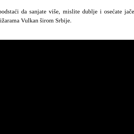
odstaći da sanjate više, mislite dublje i osećate jače
jižarama Vulkan širom Srbije.