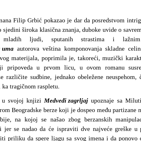
ana Filip Grbić pokazao je dar da posredstvom intrig
o sjedini široka klasična znanja, duboke uvide o savre
 mladih ljudi, sputanih strastima i lažn
g uma
autorova veština komponovanja skladne celin
vog materijala, poprimila je, takoreći, muzički karak
ji pripoveda u prvom licu, u ovom romanu susr
 se različite sudbine, jednako obeležene neuspehom, 
i ka tragičnom raspletu.
 u svojoj knjizi
Medveđi zagrljaj
upoznaje sa Milut
om Beogradske berze koji je dospeo među partizane n
bije, na kojoj se našao zbog berzanskih manipulac
i jer se nadao da će ispraviti dve najveće greške u
ti priliku da spere ljagu sa svog imena i da ponovo 