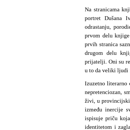
Na stranicama kn
portret Dušana Iv
odrastanju, porod
prvom delu knjige 
prvih stranica saz
drugom delu knji
prijatelji. Oni su 
u to da veliki ljud
Izuzetno literarno
nepretenciozan, sm
živi, u provincijs
između inercije s
ispisuje priču koj
identitetom i zag