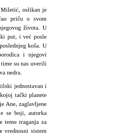
Miletić, oslikan je
ričao priču o svom
njegovog života. U
ki put, i već posle
 poslednjeg koša. U
orodica i njegovi
 time su nas uverili
ova nedra.
stilski jednostavan i
kojoj tački planete
je Ane, zaglavljene
e se boji, autorka
ne teme traganja za
e vrednosni sistem