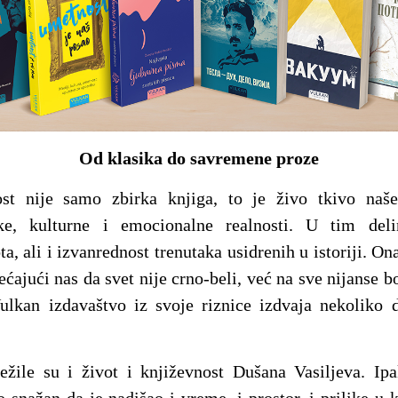
Od klasika do savremene proze
t nije samo zbirka knjiga, to je živo tkivo naše
ičke, kulturne i emocionalne realnosti. U tim de
, ali i izvanrednost trenutaka usidrenih u istoriji. O
ećajući nas da svet nije crno-beli, već na sve nijanse b
ulkan izdavaštvo iz svoje riznice izdvaja nekoliko 
ežile su i život i književnost Dušana Vasiljeva. Ipa