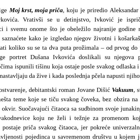
jige
Moj krst, moja priča
, koju je priredio Aleksandar 
kovića. Vrativši se u detinjstvo, Ivković je isp
ici i svemu onome što je obeležilo najranije godine 
saznaćete kako je izgledao njegov životni i košarkaš
nati koliko su se ta dva puta prožimala – od prvog do
ge portret Dušana Ivkovića doslikali su njegova p
rečima ispunili tišinu koja ostaje posle svakog odlaska i
i nastavljaju da žive i kada poslednja pčela napusti njih
 ostvarenje, debitantski roman Jovane Dišić
Vakuum
, 
ešta teme koje se tiču svakog čoveka, bez obzira na 
ki okvir. Suočavajući čitaoca sa sudbinom svoje junakin
vakodnevice koju ne želi i težnje za promenom koj
a postaje priča svakog čitaoca, jer pokreće univerzal
lavljenosti pojedinca u savremenom društvu u kojem j