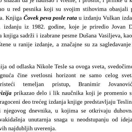
o snažan da je nadišao i vreme, i prostor, i prilike u 
ao u red pesnika koji su svojim stihovima obasjali 
ka. Knjiga
Čovek peva posle rata
u izdanju Vulkan izda
izdanju iz 1982. godine, koje je priredio Jovan D
a knjiga sadrži i izabrane pesme Dušana Vasiljeva, ka
štene u ranije izdanje, a značajne su za sagledavanj
ija od odlaska Nikole Tesle sa ovoga sveta, svedočimo
ignuća čine svetlosni horizont ne samo celog sve
oristeći temeljan pristup, Branimir Jovano
izija
prikazao delo i lik naučnika koji je promenio sv
agoceni deo trećeg izdanja knjige predstavljaju Teslini
 i njegovog dnevnika, u kojima se otkrivaju duhovn
vakidašnja unutarnja snaga u neodstupanju od ideja
ovih najdubljih uverenja.