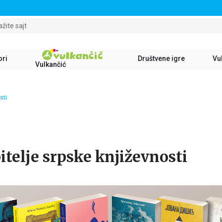
STALNI POPUST OD 15% NA SVE NASLOVE
ažite sajt
ori
Društvene igre
Vul
Vulkančić
sti
bitelje srpske književnosti