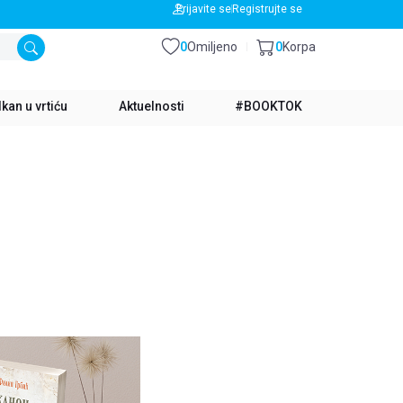
BESPLATNA DOSTAVA ZA IZNOS PREKO 3500 RSD
Prijavite se
Registrujte se
0
Omiljeno
0
Korpa
kan u vrtiću
Aktuelnosti
#BOOKTOK