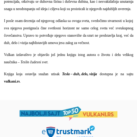
potencijala, otkrivaju se duhovna širina i duševna dubina, kao i nesvakidašnja unutarnja
snaga u neodstupanju od ideja i ciljeva koji su proisticali iz njegovih najdubljih uverenja.
I posle osam decenija od njegovog odlaska sa ovoga sveta, svedočimo stvarnosti u kojoj
sva njegova postignuća čine svetlosni horizont ne samo celog sveta već sveukupnog
čovečanstva. Upravo to potvrđuje njegovo stanovište da smrt ne predstavlja kraj, već da
duh, delo i vizija najblistavijih umova jesu zalog za večnost.
Vulkan izdavaštvo je objavilo još jednu knjigu istog autora o životu i delu velikog
naučnika –
Teslin čudesni svet
.
Knjiga koja ostavlja snažan utisak
Tesla – duh, delo, vizija
dostupna je na sajtu
vulkani.rs
.