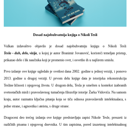
Dosad najobuhvatnija knjiga o Nikoli Tesli
Vulkan izdavaštvo objavilo je dosad najobuhvatniju knjigu o Nikoli Tesli
Tesla – duh, delo, vizija
, u kojoj je autor Branimir Jovanović, koristeći temeljan pristup,
prikazao delo i lik naučnika koji je promenio svet, i osvetlio ih u najširem smislu.
Prvo izdanje ove knjige ugledalo je svetlost dana 2002. godine u jednoj verziji, i ponovo
2013. godine u drugoj verziji. U prvom delu knjige data je istorijska rekonstrukcija
Tesline ličnosti i njegovog života. U drugom delu, Tesla je smešten u kontekst izabranih
svetootačkih misli i pravoslavnog tumačenja filozofije istorije Žarka Vidovića. Na samom
kraju, autor razmatra ključna pitanja koja se tiču odnosa pravoslavnih intelektualaca, s
jedne strane, i agnostika i ateista, s druge strane.
Dragoceni deo trećeg izdanja ove knjige predstavljaju zapisi Nikole Tesle, preuzeti iz
različitih pisama i njegovog dnevnika. U tim zapisima, pored izuzetnog intelektualnog