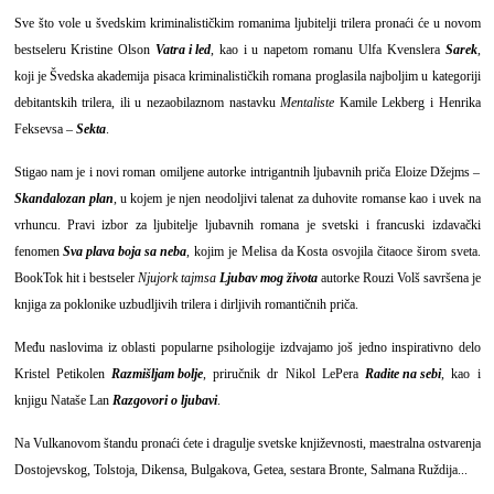
Sve što vole u švedskim kriminalističkim romanima ljubitelji trilera pronaći će u novom
bestseleru Kristine Olson
Vatra i led
, kao i u napetom romanu Ulfa Kvenslera
Sarek
,
koji je
Švedska akademija pisaca kriminalističkih romana
proglasila najboljim u kategoriji
debitantskih trilera, ili u nezaobilaznom nastavku
Mentaliste
Kamile Lekberg i Henrika
Feksevsa –
Sekta
.
Stigao nam je i novi roman omiljene autorke intrigantnih ljubavnih priča Eloize Džejms –
Skandalozan plan
, u kojem je njen neodoljivi talenat za duhovite romanse kao i uvek na
vrhuncu. Pravi izbor za ljubitelje ljubavnih romana je svetski i francuski izdavački
fenomen
Sva plava boja sa neba
, kojim je Melisa da Kosta osvojila čitaoce širom sveta.
BookTok hit i bestseler
Njujork tajmsa
Ljubav mog života
autorke Rouzi Volš savršena je
knjiga za poklonike uzbudljivih trilera i dirljivih romantičnih priča.
Među naslovima iz oblasti popularne psihologije izdvajamo još jedno inspirativno delo
Kristel Petikolen
Razmišljam bolje
, priručnik dr Nikol LePera
Radite na sebi
, kao i
knjigu Nataše Lan
Razgovori o ljubavi
.
Na Vulkanovom štandu pronaći ćete i dragulje svetske književnosti, maestralna ostvarenja
Dostojevskog, Tolstoja, Dikensa, Bulgakova, Getea, sestara Bronte, Salmana Ruždija...