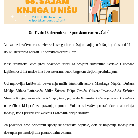
„
“
Od 11. do 18. decembra u Sportskom centru
Čair
Vulkan izdavaštvo predstaviće se i ove godine na Sajmu knjiga u Nišu, koji će se od 11.
do 18. decembra održati u Sportskom centru
Čair
.
Naša izdavačka kuća pred posetioce izlazi sa brojnim novitetima svetske i domaće
književnosti, hit naslovima i bestselerima, kao i bogatom dečjom produkcijom.
Od najnovijih književnih ostvarenja naših istaknutih autora Miodraga Majića, Dušana
Miklje, Miloša Latinovića, Milka Štimca, Filipa Grbića, Olivere Jovanović do
Kristine
Stivena Kinga, nezaobilazne
Istorije filozofije
, pa do
Britanike: Bebine prve encikopedije
i
najlepših bajki i priča za spavanje, u ponudi Vulkan izdavaštva pronaći ćete najaktuelnija
izdanja, kao i pregršt edukativnih i zabavnih dečjih naslova.
Za posetioce smo pripremili specijalne sajamske popuste, dok će najnovija izdanja biti
dostupna po neodoljivim promotivnim cenama.