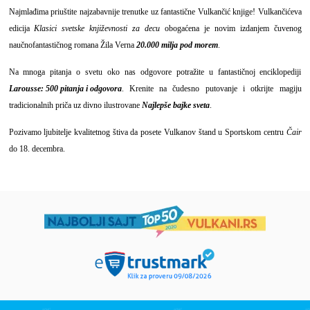
Najmlađima priuštite najzabavnije trenutke uz fantastične Vulkančić knjige! Vulkančićeva
edicija
Klasici svetske književnosti za decu
obogaćena je novim izdanjem čuvenog
naučnofantastičnog romana Žila Verna
20.000 milja pod morem
.
Na mnoga pitanja o svetu oko nas odgovore potražite u fantastičnoj enciklopediji
Larousse: 500 pitanja i odgovora
. Krenite na čudesno putovanje i otkrijte magiju
tradicionalnih priča uz divno ilustrovane
Najlepše bajke sveta
.
Pozivamo ljubitelje kvalitetnog štiva da posete Vulkanov štand u Sportskom centru
Čair
do 18. decembra.