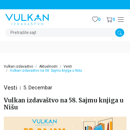
STALNI POPUST OD 15% NA SVE NASLOVE
0
0
Pretražite sajt
Vulkan izdavaštvo
Aktuelnosti
Vesti
Vulkan izdavaštvo na 58. Sajmu knjiga u Nišu
Vesti
5. Decembar
Vulkan izdavaštvo na 58. Sajmu knjiga u
Nišu