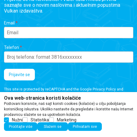
saznajte sve o novim naslovima i aktuelnim popustima
Vulkan izdavaštva.
Email
Telefon
Prijavite se
This site is protected by reCAPTCHA and the Google
Privacy Policy
and
Terms of Service
apply.
Ova web-stranica koristi kolačiće
Poštovani korisniče, naš sajt koristi cookies (kolačiće) u cilju poboljšanja
korisničkog iskustva. Ukoliko nastavite da pregledate i koristite našu Internet
prodavnicu slažete se sa upotrebom kolačića.
Nužni
Statistika
Marketing
Iako se trudimo da budemo tačni, informacije na ovoj veb stranici mogu sadržati
Pročitajte više
Slažem se
Prihvatam sve
greške ili propuste. Preporučujemo da proverite podatke pre kupovine.