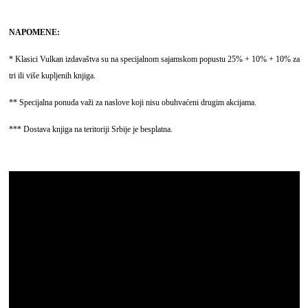
NAPOMENE:
* Klasici Vulkan izdavaštva su na specijalnom sajamskom popustu 25% + 10% + 10% za
tri ili više kupljenih knjiga.
** Specijalna ponuda važi za naslove koji nisu obuhvaćeni drugim akcijama.
*** Dostava knjiga na teritoriji Srbije je besplatna.