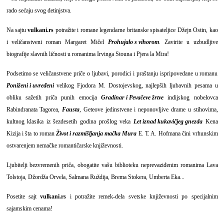
rado sećaju svog detinjstva.
Na sajtu
vulkani.rs
potražite i romane legendarne britanske spisateljice Džejn Ostin, kao
i veličanstveni roman Margaret Mičel
Prohujalo s vihorom
. Zavirite u uzbudljive
biografije slavnih ličnosti u romanima Irvinga Stouna i Pjera la Mira!
Podsetimo se veličanstvene priče o ljubavi, porodici i praštanju ispripovedane u romanu
Poniženi i uvređeni
velikog Fjodora M. Dostojevskog, najlepših ljubavnih pesama u
obliku sažetih priča punih emocija
Gradinar i Pevačeve žrtve
indijskog nobelovca
Rabindranata Tagorea,
Fausta
, Geteove jedinstvene i neponovljive drame u stihovima,
kultnog klasika iz šezdesetih godina prošlog veka
Let iznad kukavičjeg gnezda
Kena
Kizija i šta to roman
Život i razmišljanja mačka Mura
E. T. A. Hofmana čini vrhunskim
ostvarenjem nemačke romantičarske književnosti.
Ljubitelji bezvremenih priča, obogatite vašu biblioteku neprevaziđenim romanima Lava
Tolstoja, Džordža Orvela, Salmana Ruždija, Brema Stokera, Umberta Eka...
Posetite sajt
vulkani.rs
i potražite remek-dela svetske književnosti po specijalnim
sajamskim cenama!