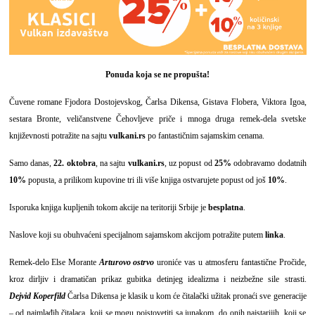
Ponuda koja se ne propušta!
Čuvene romane Fjodora Dostojevskog, Čarlsa Dikensa, Gistava Flobera, Viktora Igoa,
sestara Bronte, veličanstvene Čehovljeve priče i mnoga druga remek-dela svetske
književnosti potražite na sajtu
vulkani.rs
po fantastičnim sajamskim cenama.
Samo danas,
22. oktobra
, na sajtu
vulkani.rs
, uz popust od
25%
odobravamo dodatnih
10%
popusta, a prilikom kupovine tri ili više knjiga ostvarujete popust od još
10%
.
Isporuka knjiga kupljenih tokom akcije na teritoriji Srbije je
besplatna
.
Naslove koji su obuhvaćeni specijalnom sajamskom akcijom potražite putem
linka
.
Remek-delo Else Mor
ante
Arturovo ostrvo
uroniće vas u atmosferu fantastične Pročide,
kroz dirljiv i dramatičan prikaz gubitka detinjeg idealizma i neizbežne sile strasti.
Dejvid Koperfild
Čarlsa Dikensa je klasik u kom će čitalački užitak pronaći sve generacije
– od najmlađih čitalaca, koji se mogu poistovetiti sa junakom, do onih najstarijih, koji se