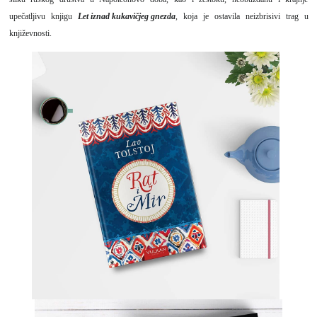
upečatljivu knjigu
Let iznad kukavičjeg gnezda
, koja je ostavila neizbrisivi trag u
književnosti.