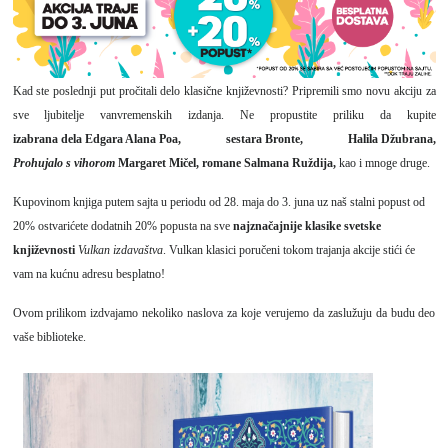
Kad ste poslednji put pročitali delo klasične književnosti? Pripremili smo novu akciju za
sve ljubitelje vanvremenskih izdanja. Ne propustite priliku da kupite
izabrana dela Edgara Alana Poa
,
sestara Bronte
,
Halila Džubrana
,
Prohujalo s vihorom
Margaret Miče
l,
romane Salmana Ruždija
,
kao i mnoge druge.
Kupovinom knjiga putem sajta u periodu od 28. maja do 3. juna uz naš stalni popust od
20% ostvarićete dodatnih 20% popusta na sve
najznačajnije klasike svetske
književnosti
Vulkan izdavaštva
. Vulkan klasici poručeni tokom trajanja akcije stići će
vam na kućnu adresu besplatno!
Ovom prilikom izdvajamo nekoliko naslova za koje verujemo da zaslužuju da budu deo
vaše biblioteke.