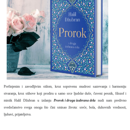
Prefinjenim i zavodljivim stilom, kroz sopstvenu mudrost sazrevanja i harmoniju
stvaranja, kroz stihove koji prodiru u samo srce ljudske duše, čuveni pesnik, filozof i
mistik Halil Džubran u izdanju
Prorok i druga izabrana dela
nudi nam predivno
svedočanstvo svega onoga što čini smisao života: sreće, bola, duhovnih vrednosti,
ljubavi, prijateljstva.