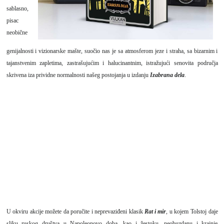
sablasno,
pisac
neobične
genijalnosti i vizionarske mašte, suočio nas je sa atmosferom jeze i straha, sa bizarnim i
tajanstvenim zapletima, zastrašujućim i halucinantnim, istražujući senovita područja
skrivena iza prividne normalnosti našeg postojanja u izdanju
Izabrana dela
.
U okviru akcije možete da poručite i neprevaziđeni klasik
Rat i mir
, u kojem Tolstoj daje
sliku ruskog društva u Napoleonovo doba, kao i žestoku, neobuzdanu i krajnje