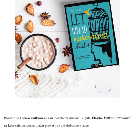
Posetite sajt
www.vulkani.rs
i uz besplatnu dostavu kupite
klasike
Vulkan izdavaštva
,
uz koje ćete na idealan način provesti svoje slobodno vreme.