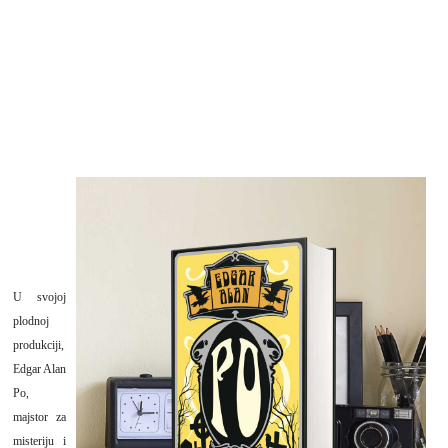
U svojoj
plodnoj
produkciji,
Edgar Alan
Po,
majstor za
misteriju i