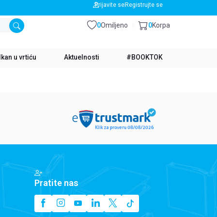
BESPLATNA DOSTAVA ZA IZNOS PREKO 3500 RSD
Prijavite se
Registrujte se
0
Omiljeno
0
Korpa
kan u vrtiću
Aktuelnosti
#BOOKTOK
Pratite nas