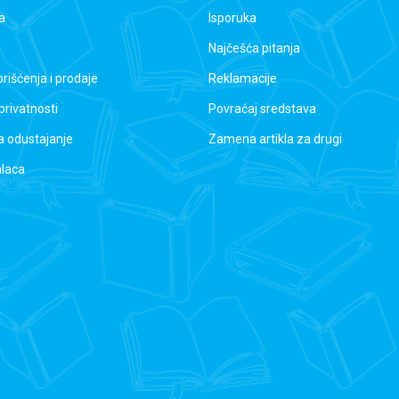
a
Isporuka
Najčešća pitanja
orišćenja i prodaje
Reklamacije
 privatnosti
Povraćaj sredstava
a odustajanje
Zamena artikla za drugi
alaca