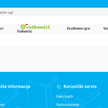
STALNI POPUST OD 15% NA SVE NASLOVE
ažite sajt
ori
Društvene igre
Vul
Vulkančić
šte informacije
Korisnički servis
Kako kupiti
nje
Načini plaćanja