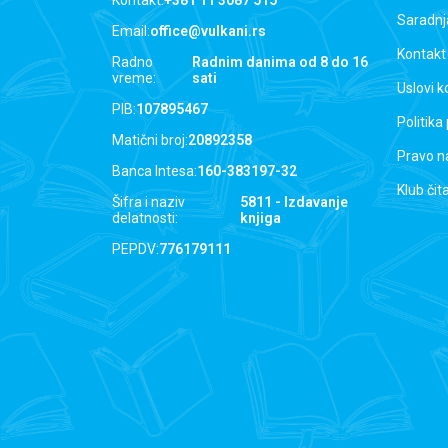
Saradnj
Email:
office@vulkani.rs
Kontakt
Radno
Radnim danima od 8 do 16
vreme:
sati
Uslovi k
PIB:
107895467
Politika
Matični broj:
20892358
Pravo n
Banca Intesa:
160-383197-32
Klub čit
Šifra i naziv
5811 - Izdavanje
delatnosti:
knjiga
PEPDV:
776179111