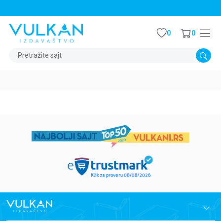
STALNI POPUST OD 15% NA SVE NASLOVE
0
0
Pretražite sajt