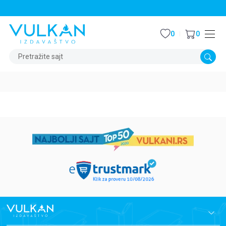
STALNI POPUST OD 15% NA SVE NASLOVE
0
0
Pretražite sajt