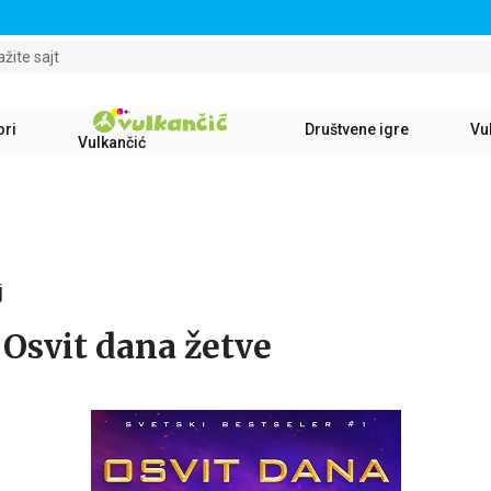
STALNI POPUST OD 15% NA SVE NASLOVE
ažite sajt
ori
Društvene igre
Vul
Vulkančić
j
: Osvit dana žetve