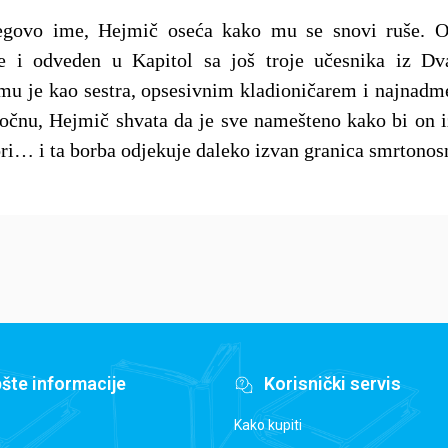
egovo ime, Hejmič oseća kako mu se snovi ruše. O
e i odveden u Kapitol sa još troje učesnika iz D
 mu je kao sestra, opsesivnim kladioničarem i najna
očnu, Hejmič shvata da je sve namešteno kako bi on i
ori… i ta borba odjekuje daleko izvan granica smrtonos
šte informacije
Korisnički servis
Kako kupiti