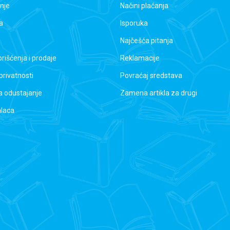
nje
Načini plaćanja
a
Isporuka
Najčešća pitanja
orišćenja i prodaje
Reklamacije
 privatnosti
Povraćaj sredstava
a odustajanje
Zamena artikla za drugi
alaca