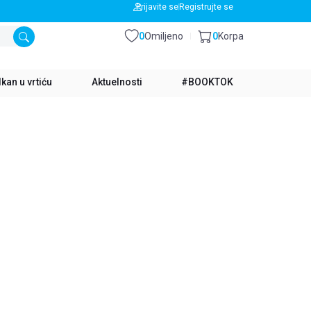
BESPLATNA DOSTAVA ZA IZNOS PREKO 3500 RSD
Prijavite se
Registrujte se
0
Omiljeno
0
Korpa
kan u vrtiću
Aktuelnosti
#BOOKTOK