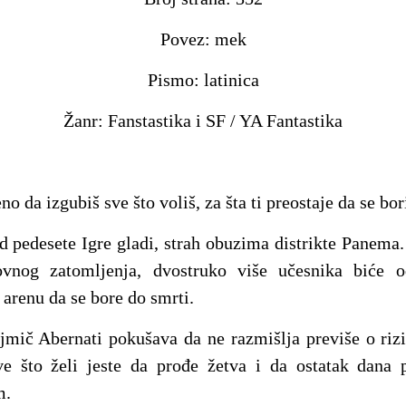
Povez: mek
Pismo: latinica
Žanr: Fanstastika i SF / YA Fantastika
o da izgubiš sve što voliš, za šta ti preostaje da se bor
d pedesete Igre gladi, strah obuzima distrikte Panema.
ovnog zatomljenja, dvostruko više učesnika biće o
 arenu da se bore do smrti.
jmič Abernati pokušava da ne razmišlja previše o ri
e što želi jeste da prođe žetva i da ostatak dana
m.