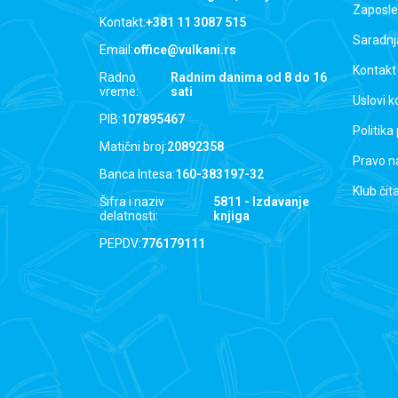
Zaposle
Kontakt:
+381 11 3087 515
Saradnj
Email:
office@vulkani.rs
Kontakt
Radno
Radnim danima od 8 do 16
vreme:
sati
Uslovi k
PIB:
107895467
Politika
Matični broj:
20892358
Pravo n
Banca Intesa:
160-383197-32
Klub čit
Šifra i naziv
5811 - Izdavanje
delatnosti:
knjiga
PEPDV:
776179111