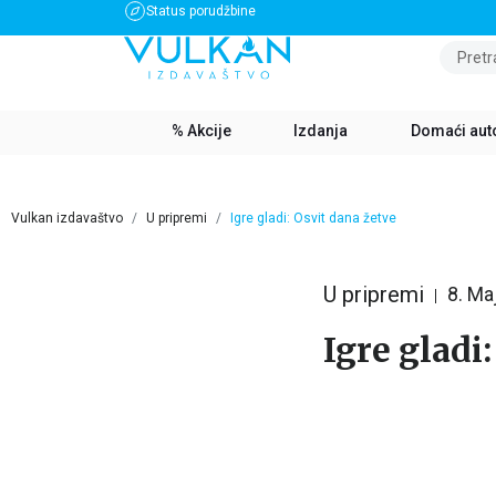
Status porudžbine
BESPLATNA DOSTAVA ZA IZNOS PREKO 3500 RSD
Pretr
% Akcije
Izdanja
Domaći aut
Vulkan izdavaštvo
U pripremi
Igre gladi: Osvit dana žetve
U pripremi
8. Ma
Igre gladi