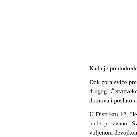
Kada je predodređen
Dok zora sviće pre
drugog Četvrtvek
domova i poslato u
U Distriktu 12, He
bude prozvano. Sv
voljenom devojko