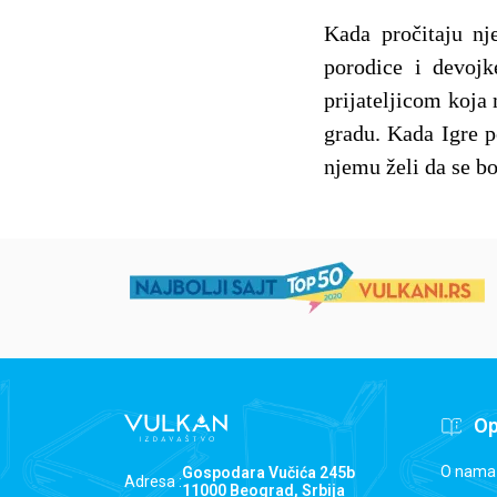
Kada pročitaju nj
porodice i devojk
prijateljicom koja
gradu. Kada Igre p
njemu želi da se b
Op
O nama
Gospodara Vučića 245b
Adresa :
11000 Beograd, Srbija