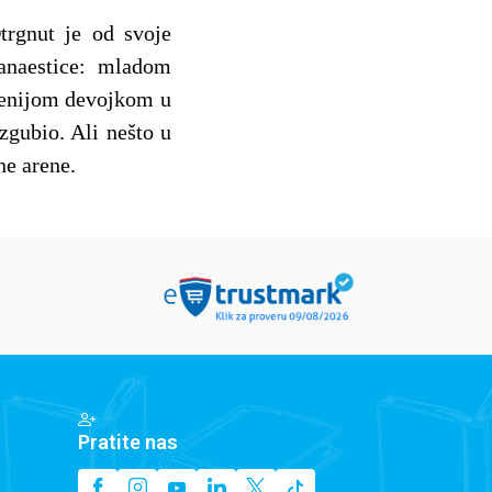
trgnut je od svoje
vanaestice: mladom
dmenijom devojkom u
zgubio. Ali nešto u
ne arene.
Pratite nas