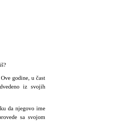
iš?
 Ove godine, u čast
dvedeno iz svojih
ziku da njegovo ime
 provede sa svojom