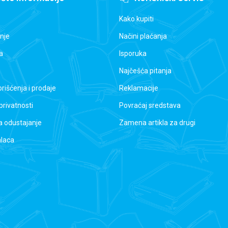
Kako kupiti
nje
Načini plaćanja
a
Isporuka
Najčešća pitanja
orišćenja i prodaje
Reklamacije
 privatnosti
Povraćaj sredstava
a odustajanje
Zamena artikla za drugi
alaca