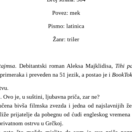
Povez: mek
Pismo: latinica
Žanr: triler
tajmsa
. Debitantski roman Aleksa Majklidisa,
Tihi p
primeraka i preveden na 51 jezik, a postao je i
BookTo
tvu.
. Ovo je, u suštini, ljubavna priča, zar ne?
čena bivša filmska zvezda i jedna od najslavnijih ž
liže prijatelje da pobegnu od ćudi engleskog vremena
rivatnom ostrvu u Grčkoj.