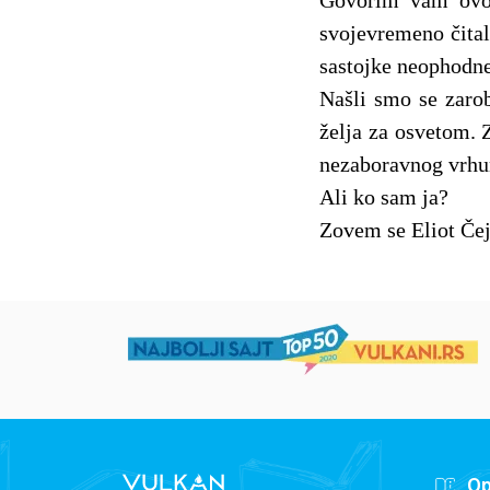
Govorim vam ovo 
svojevremeno čital
sastojke neophodne
Našli smo se zarob
želja za osvetom. 
nezaboravnog vrhun
Ali ko sam ja?
Zovem se Eliot Čejs
Op