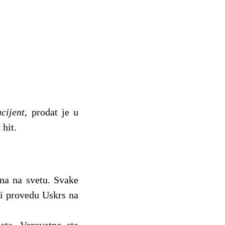
acijent
, prodat je u
k
hit.
ena na svetu. Svake
 i provedu Uskrs na