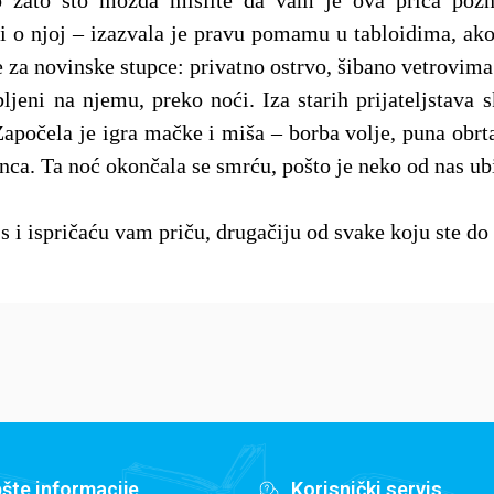
zato što možda mislite da vam je ova priča pozna
i o njoj – izazvala je pravu pomamu u tabloidima, ako
 za novinske stupce: privatno ostrvo, šibano vetrovima
ljeni na njemu, preko noći. Iza starih prijateljstava s
Započela je igra mačke i miša – borba volje, puna obrta
ca. Ta noć okončala se smrću, pošto je neko od nas ub
 i ispričaću vam priču, drugačiju od svake koju ste do 
šte informacije
Korisnički servis