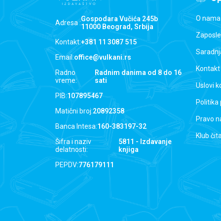
O nama
Gospodara Vučića 245b
Adresa :
11000 Beograd, Srbija
Zaposle
Kontakt:
+381 11 3087 515
Saradnj
Email:
office@vulkani.rs
Kontakt
Radno
Radnim danima od 8 do 16
vreme:
sati
Uslovi k
PIB:
107895467
Politika
Matični broj:
20892358
Pravo n
Banca Intesa:
160-383197-32
Klub čit
Šifra i naziv
5811 - Izdavanje
delatnosti:
knjiga
PEPDV:
776179111