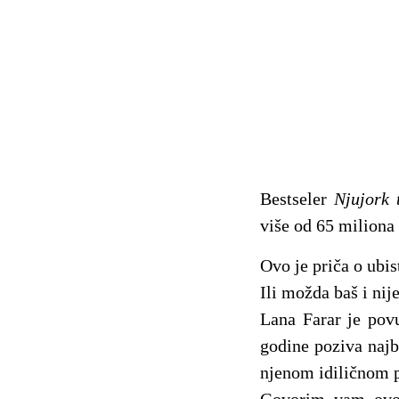
Bestseler
Njujork 
više od 65 miliona 
Ovo je priča o ubis
Ili možda baš i nije
Lana Farar je povu
godine poziva najb
njenom idiličnom p