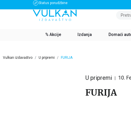
Status porudžbine
BESPLATNA DOSTAVA ZA IZNOS PREKO 3500 RSD
Pretr
% Akcije
Izdanja
Domaći aut
Vulkan izdavaštvo
U pripremi
FURIJA
U pripremi
10. F
FURIJA