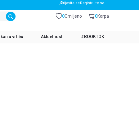
BESPLATNA DOSTAVA ZA IZNOS PREKO 3500 RSD
Prijavite se
Registrujte se
0
Omiljeno
0
Korpa
kan u vrtiću
Aktuelnosti
#BOOKTOK