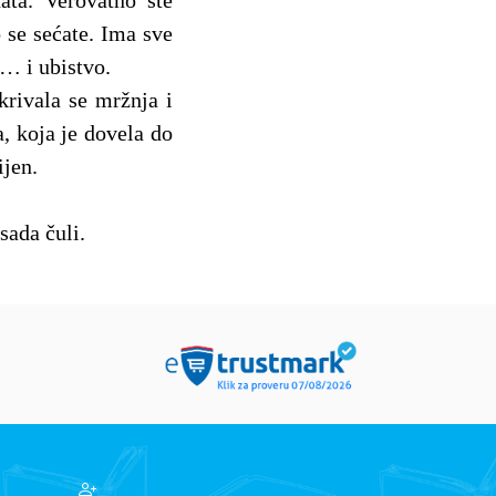
ta. Verovatno ste
 se sećate. Ima sve
… i ubistvo.
krivala se mržnja i
, koja je dovela do
ijen.
sada čuli.