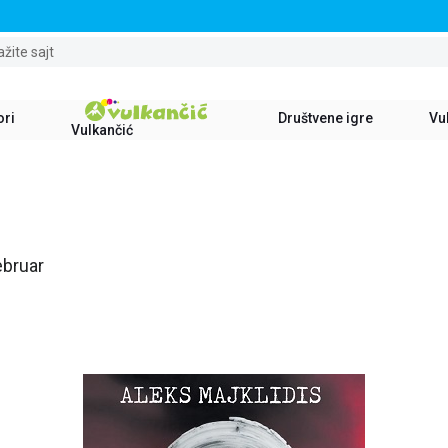
STALNI POPUST OD 15% NA SVE NASLOVE
ažite sajt
ori
Društvene igre
Vul
Vulkančić
ebruar