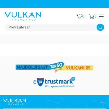
STALNI POPUST OD 15% NA SVE NASLOVE
0
0
Pretražite sajt