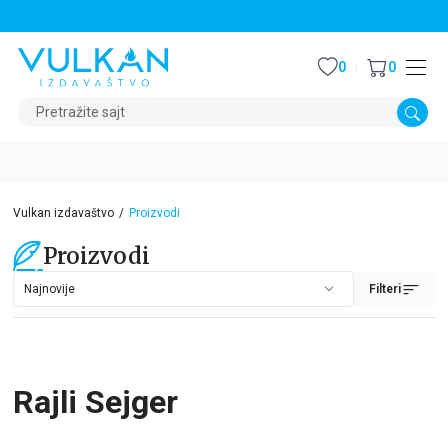
STALNI POPUST OD 15% NA SVE NASLOVE
0
0
Pretražite sajt
Vulkan izdavaštvo
Proizvodi
Proizvodi
Filteri
Rajli Sejger