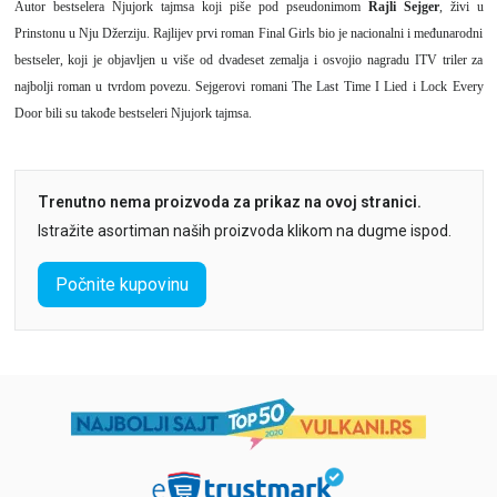
Autor bestselera Njujork tajmsa koji piše pod pseudonimom
Rajli Sejger
, živi u
Prinstonu u Nju Džerziju. Rajlijev prvi roman Final Girls bio je nacionalni i međunarodni
bestseler, koji je objavljen u više od dvadeset zemalja i osvojio nagradu ITV triler za
najbolji roman u tvrdom povezu. Sejgerovi romani The Last Time I Lied i Lock Every
Door bili su takođe bestseleri Njujork tajmsa.
Trenutno nema proizvoda za prikaz na ovoj stranici.
Istražite asortiman naših proizvoda klikom na dugme ispod.
Počnite kupovinu