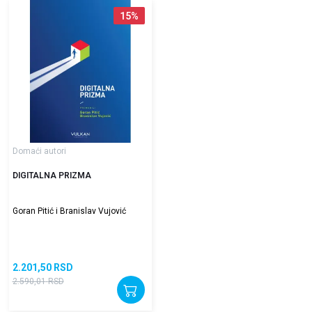
15
%
Domaći autori
DIGITALNA PRIZMA
Goran Pitić i Branislav Vujović
2.201,50
RSD
2.590,01
RSD