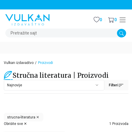
STALNI POPUST OD 15% NA SVE NASLOVE
0
0
Pretražite sajt
Vulkan izdavaštvo
Proizvodi
Stručna literatura | Proizvodi
Filteri
strucna-literatura
Obrišite sve
1 Proizvoda