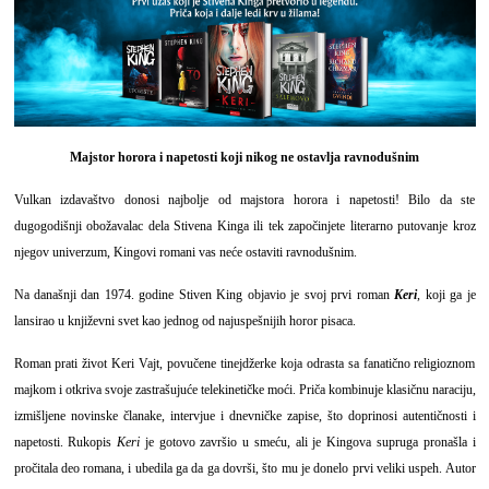
Majstor horora i napetosti koji nikog ne ostavlja ravnodušnim
Vulkan izdavaštvo donosi najbolje od majstora horora i napetosti! Bilo da ste
dugogodišnji obožavalac dela Stivena Kinga ili tek započinjete literarno putovanje kroz
njegov univerzum, Kingovi romani vas neće ostaviti ravnodušnim.
Na današnji dan 1974. godine Stiven King objavio je svoj prvi roman
Keri
, koji ga je
lansirao u književni svet kao jednog od najuspešnijih horor pisaca.
Roman prati život Keri Vajt, povučene tinejdžerke koja odrasta sa fanatično religioznom
majkom i otkriva svoje zastrašujuće telekinetičke moći. Priča kombinuje klasičnu naraciju,
izmišljene novinske članake, intervjue i dnevničke zapise, što doprinosi autentičnosti i
napetosti. Rukopis
Keri
je gotovo završio u smeću, ali je Kingova supruga pronašla i
pročitala deo romana, i ubedila ga da ga dovrši, što mu je donelo prvi veliki uspeh. Autor