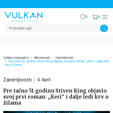
STALNI POPUST OD 15% NA SVE NASLOVE
0
0
Pretražite sajt
Vulkan izdavaštvo
Aktuelnosti
Zanimljivosti
Pre tačno 51 godinu Stiven King objavio svoj prvi roman: „Keri“ i dalje ledi
krv u žilama
Zanimljivosti
4. April
Pre tačno 51 godinu Stiven King objavio
svoj prvi roman: „Keri“ i dalje ledi krv u
žilama