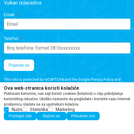
Vulkan izdavaštva.
Email
Telefon
Prijavite se
This site is protected by reCAPTCHA and the Google
Privacy Policy
and
Terms of Service
apply.
Ova web-stranica koristi kolačiće
Poštovani korisniče, naš sajt koristi cookies (kolačiće) u cilju poboljšanja
korisničkog iskustva. Ukoliko nastavite da pregledate i koristite našu Internet
prodavnicu slažete se sa upotrebom kolačića.
Nužni
Statistika
Marketing
Iako se trudimo da budemo tačni, informacije na ovoj veb stranici mogu sadržati
Pročitajte više
Slažem se
Prihvatam sve
greške ili propuste. Preporučujemo da proverite podatke pre kupovine.
©2026
www.vulkani.rs
Powered by
NB SOFT
Sva prava zadržana.