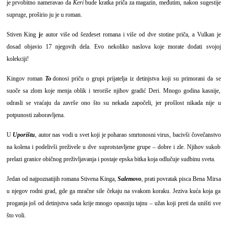
je prvobitno nameravao da
Keri
bude kratka priča za magazin, međutim, nakon sugestije
supruge, proširio ju je u roman.
Stiven King
j
e autor više od šezdeset romana i više od dve stotine priča, a Vulkan je
dosad objavio 17 njegovih dela. Evo nekoliko naslova koje morate dodati svojoj
kolekciji!
Kingov roman
To
donosi priču o grupi prijatelja iz detinjstva koji su primorani da se
suoče sa zlom koje menja oblik i teroriše njihov gradić Deri. Mnogo godina kasnije,
odrasli se vraćaju da završe ono što su nekada započeli, jer prošlost nikada nije u
potpunosti zaboravljena.
U
Uporištu
, autor nas vodi u svet koji je poharao smrtonosni virus, bacivši čovečanstvo
na kolena i podelivši preživele u dve suprotstavljene grupe – dobre i zle. Njihov sukob
prelazi granice običnog preživljavanja i postaje epska bitka koja odlučuje sudbinu sveta.
Jedan od najpoznatijih romana Stivena Kinga,
Salemovo
, prati povratak pisca Bena Mirsa
u njegov rodni grad, gde ga mračne sile čekaju na svakom koraku. Jeziva kuća koja ga
proganja još od detinjstva sada krije mnogo opasniju tajnu – užas koji preti da uništi sve
što voli.