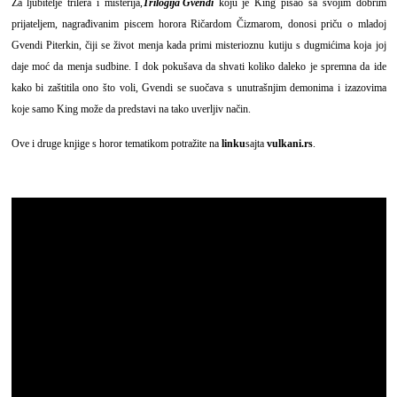
Za ljubitelje trilera i misterija,
Trilogija Gvendi
koju je King pisao sa svojim dobrim
prijateljem, nagrađivanim piscem horora Ričardom Čizmarom, donosi priču o mladoj
Gvendi Piterkin, čiji se život menja kada primi misterioznu kutiju s dugmićima koja joj
daje moć da menja sudbine. I dok pokušava da shvati koliko daleko je spremna da ide
kako bi zaštitila ono što voli, Gvendi se suočava s unutrašnjim demonima i izazovima
koje samo King može da predstavi na tako uverljiv način.
Ove i druge knjige s horor tematikom potražite na
linku
sajta
vulkani.rs
.