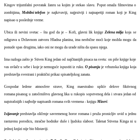
Kingov trijumfalni povratak žanru sa kojim je stekao slavu. Poput omaža filmovima o
zombijima,
Mobilni telefon
je najkrvaviji, najjeziviji i najnapetiji roman koji je King
napisao u poslednje vreme.
Ubica ili nevini svetac – šta god da je – Kofi, glavni lik knjige
Zelena milja
koja se
odigrava u Državnom zatvoru Hladna planina, ima neobične moći koje možda mogu da
ponude spas drugima, iako oni ne mogu da urade ništa da spasu njega.
Ima razloga zašto je Stiven King jedan od najčitanijih pisaca na svetu: on piše knjige koje
vas uvlače u sebe i koje je nemoguće ispustiti iz ruku.
O pisanju
je vrhunska knjiga koja
predstavlja svestrani i praktični prikaz spisateljskog zanata.
Gospodar ledene atmosfere strave, King maestralno upliće delove fiktivnog
romana pisanog u zatočeništvu glavnog lika u rukopis sopstvenog dela i stvara jedan od
najstrašnijih i najbolje napisanih romana svih vremena - knjigu
Mizeri
.
Isijavanje
predstavlja oličenje savremenog horor romana i pruža pronicljiv uvid u jednu
rasturenu porodicu, mračne hodnike duše i ljudsku slabost. Talenat Stivena Kinga ni u
jednoj knjizi nije bio blistaviji.