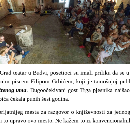
Grad teatar u Budvi, posetioci su imali priliku da se u
anim piscem Filipom Grbićem, koji je tamošnjoj publi
štenog uma
. Dugoočekivani gost Trga pjesnika naišao
bića čekala punih šest godina.
ijatnijeg mesta za razgovor o književnosti za jedno
 i to upravo ovo mesto. Ne kažem to iz konvencionalnih
.