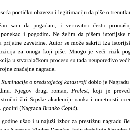
seća poetičku obavezu i legitimaciju da piše o trenutku
žan sam da pogađam, i verovatno često promašuj
 ponekad i pogodim. Ne želim da pišem istorijske 
 prijatne zavetrine. Autor se može sakriti iza istorijs
zicija za onoga koji piše. Mnogo je veći rizik poga
akcija u stvaralačkom procesu su tada neuporedivo veći“
brojne značajne nagrade.
n
Ruminacije o predstojećoj katastrofi
dobio je Nagrad
odinu. Njegov drugi roman,
Prelest
, koji je preve
stručni žiri Srpske akademije nauka i umetnosti oce
. godini (Nagrada
Branko Ćopić
).
 godine ušao i u najuži izbor za prestižnu nagradu
Be
bor za Nagradu
Vladan Desnica
, koju dodeljuje Narodna 