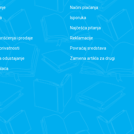
nje
Načini plaćanja
a
Isporuka
Najčešća pitanja
orišćenja i prodaje
Reklamacije
 privatnosti
Povraćaj sredstava
a odustajanje
Zamena artikla za drugi
alaca