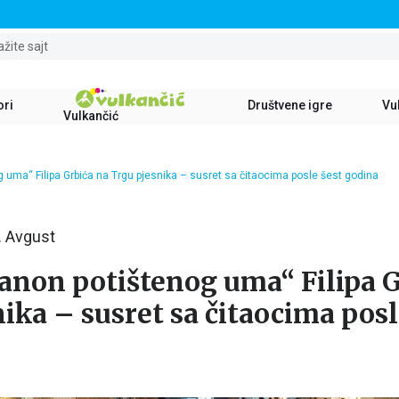
STALNI POPUST OD 15% NA SVE NASLOVE
ažite sajt
ori
Društvene igre
Vul
Vulkančić
uma“ Filipa Grbića na Trgu pjesnika – susret sa čitaocima posle šest godina
. Avgust
non potištenog uma“ Filipa G
ika – susret sa čitaocima posl