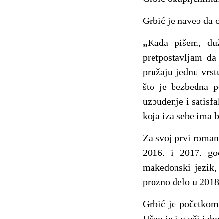
Grbić je naveo da o
„
Kada pišem, du
pretpostavljam da
pružaju jednu vrstu
što je bezbedna po
uzbuđenje i satisf
koja iza sebe ima 
Za svoj prvi roma
2016. i 2017. g
makedonski jezik, 
prozno delo u 2018
Grbić je početkom
Ušao je i u uži iz