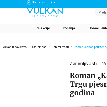
Status porudžbine
BESPLATNA DOSTAVA ZA IZNOS PREKO 3500 RSD
Pretr
% Akcije
Izdanja
Domaći aut
Vulkan izdavaštvo
Aktuelnosti
Zanimljivosti
Roman „Kanon potištenog 
Zanimljivosti
19
Roman „Ka
Trgu pjesn
godina