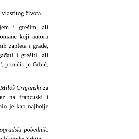
 vlastitog života.
em i grešim, ali
romane koji autoru
kih zapleta i građe,
đati i grešiti, ali
, poručio je Grbić,
u
Miloš Crnjanski
za
den na francuski i
nio je kao najbolje
ogradski pobednik
.
biblioteka Srbije.