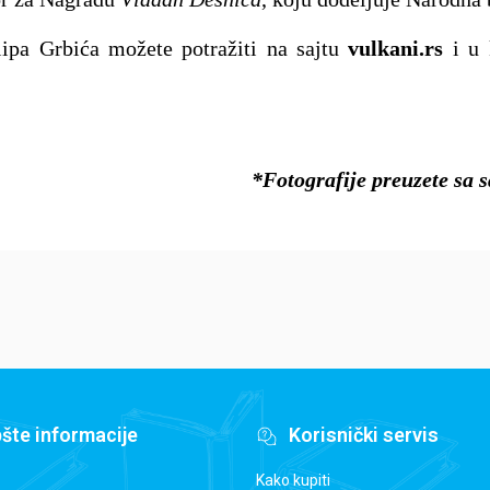
lipa Grbića možete potražiti na sajtu
vulkani.rs
i u 
*Fotografije preuzete sa s
šte informacije
Korisnički servis
Kako kupiti