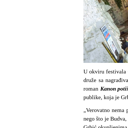
U okviru festivala 
druže sa nagrađiv
roman
Kanon poti
publike, koja je Gr
„Verovatno nema pr
nego što je Budva,
Grbić okupljenima