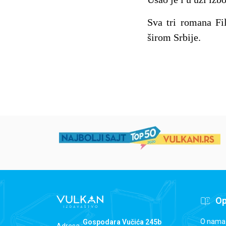
Sva tri romana Fi
širom Srbije.
Op
O nama
Gospodara Vučića 245b