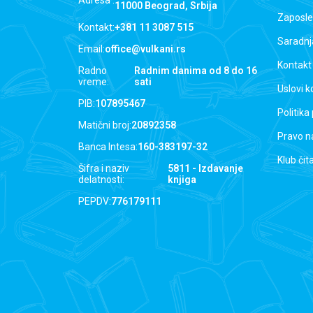
Adresa :
11000 Beograd, Srbija
Zaposle
Kontakt:
+381 11 3087 515
Saradnj
Email:
office@vulkani.rs
Kontakt
Radno
Radnim danima od 8 do 16
vreme:
sati
Uslovi k
PIB:
107895467
Politika
Matični broj:
20892358
Pravo n
Banca Intesa:
160-383197-32
Klub čit
Šifra i naziv
5811 - Izdavanje
delatnosti:
knjiga
PEPDV:
776179111