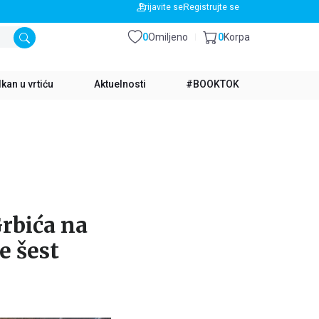
BESPLATNA DOSTAVA ZA IZNOS PREKO 3500 RSD
Prijavite se
Registrujte se
0
Omiljeno
0
Korpa
kan u vrtiću
Aktuelnosti
#BOOKTOK
rbića na
e šest