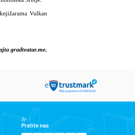
knjižarama Vulkan
ajta gradteatar.me.
Pratite nas