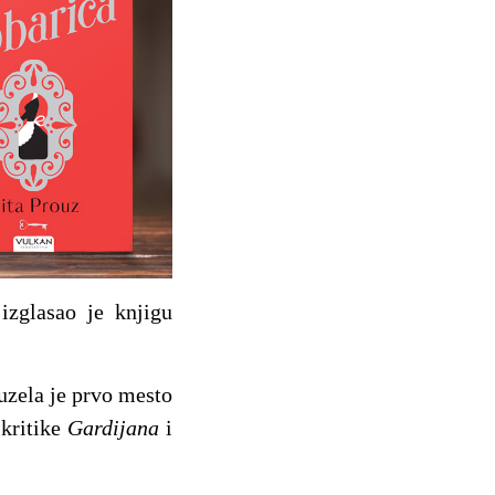
 izglasao je knjigu
zela je prvo mesto
 kritike
Gardijana
i