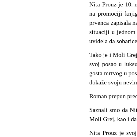
Nita Prouz je 10. 
na promociji knji
prvenca zapisala na
situaciji u jednom
uvidela da sobaric
Tako je i Moli Gre
svoj posao u luks
gosta mrtvog u pos
dokaže svoju nevin
Roman prepun preokr
Saznali smo da Nit
Moli Grej, kao i d
Nita Prouz je svoj