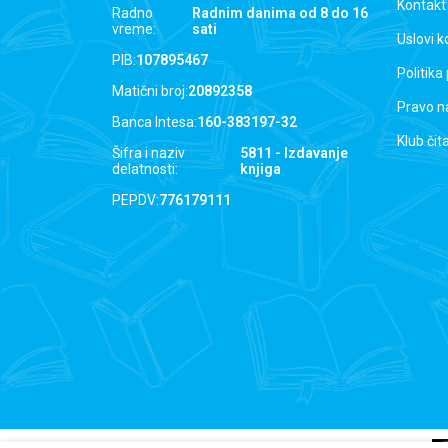
Kontakt
Radno
Radnim danima od 8 do 16
vreme:
sati
Uslovi k
PIB:
107895467
Politika
Matični broj:
20892358
Pravo n
Banca Intesa:
160-383197-32
Klub čit
Šifra i naziv
5811 - Izdavanje
delatnosti:
knjiga
PEPDV:
776179111