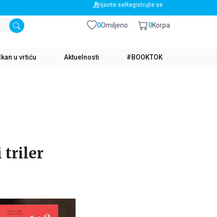
BESPLATNA DOSTAVA ZA IZNOS PREKO 3500 RSD
Prijavite se
Registrujte se
0
Omiljeno
0
Korpa
kan u vrtiću
Aktuelnosti
#BOOKTOK
 triler