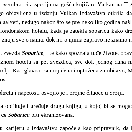
novembra bila specijalna gošća knjižare Vulkan na Trg
ge objavljene u izdanju Vulkan izdavaštva otkrila da
 salveti, nedugo nakon što se pre nekoliko godina našl
 londonskom hotelu, kada je zatekla sobaricu kako drž
e znaju sve o nama, dok mi o njima zapravo ne znamo ni
j, zvezda
Sobarice
, i te kako spoznala tuđe živote, oba
uznom hotelu sa pet zvezdica, sve dok jednog dana ni
telji. Kao glavna osumnjičena i optužena za ubistvo, M
ost.
eta i napetosti osvojio je i brojne čitaoce u Srbiji.
a oblikuje i uređuje drugu knjigu, u kojoj bi se mogao 
a će
Sobarica
biti ekranizovana.
u karijeru u izdavaštvu započela kao pripravnik, da 