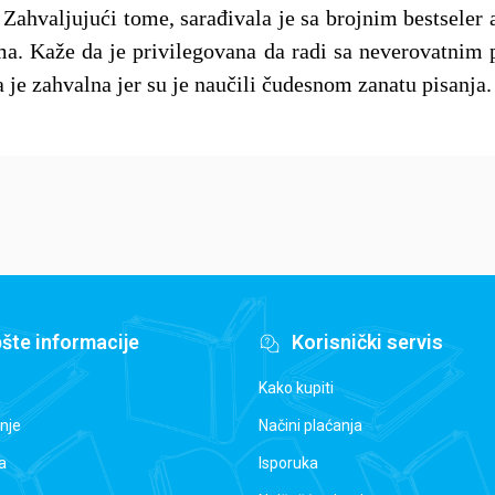
Zahvaljujući tome, sarađivala je sa brojnim bestseler 
a. Kaže da je privilegovana da radi sa neverovatnim
 je zahvalna jer su je naučili čudesnom zanatu pisanja.
šte informacije
Korisnički servis
Kako kupiti
nje
Načini plaćanja
a
Isporuka