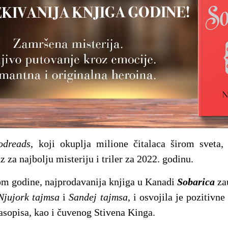
odreads
, koji okuplja milione čitalaca širom sveta,
 za najbolju misteriju i triler za 2022. godinu.
om godine, najprodavanija knjiga u Kanadi
Sobarica
zau
Njujork tajmsa
i
Sandej tajmsa
, i osvojila je pozitivne
asopisa, kao i čuvenog Stivena Kinga.