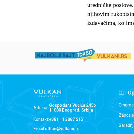
uredničke poslove. 
njihovim rukopisim
izdavačima, kojima
Op
O nama
Gospodara Vučića 245b
Adresa :
11000 Beograd, Srbija
Zaposle
Kontakt:
+381 11 3087 515
Saradnj
Email:
office@vulkani.rs