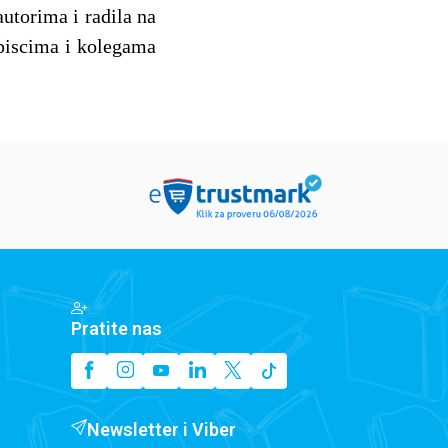
autorima i radila na
 piscima i kolegama
Pratite nas
Newsletter i Viber