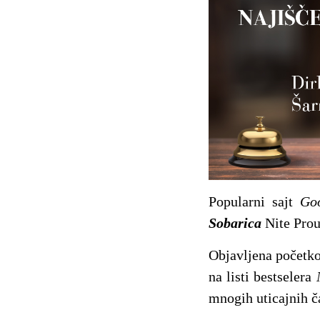
Popularni sajt
Go
Sobarica
Nite Prouz
Objavljena početk
na listi bestselera
mnogih uticajnih č