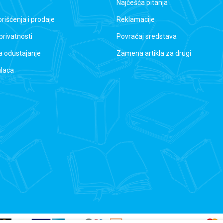
Najčešća pitanja
orišćenja i prodaje
Reklamacije
 privatnosti
Povraćaj sredstava
a odustajanje
Zamena artikla za drugi
alaca