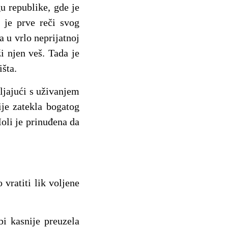
u republike, gde je
 je prve reči svog
a u vrlo neprijatnoj
i njen veš. Tada je
šta.
vljajući s uživanjem
je zatekla bogatog
oli je prinuđena da
vratiti lik voljene
bi kasnije preuzela