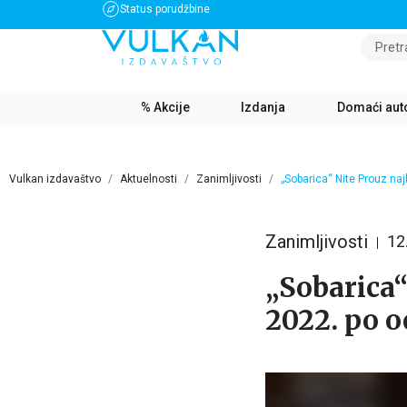
Status porudžbine
BESPLATNA DOSTAVA ZA IZNOS PREKO 3500 RSD
Pretr
% Akcije
Izdanja
Domaći aut
Vulkan izdavaštvo
Aktuelnosti
Zanimljivosti
„Sobarica“ Nite Prouz naj
Zanimljivosti
12
„Sobarica“ 
2022. po o