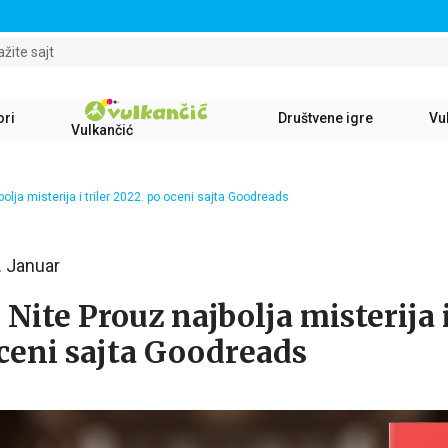
STALNI POPUST OD 15% NA SVE NASLOVE
ažite sajt
ori
Društvene igre
Vul
Vulkančić
bolja misterija i triler 2022. po oceni sajta Goodreads
. Januar
Nite Prouz najbolja misterija i
ceni sajta Goodreads