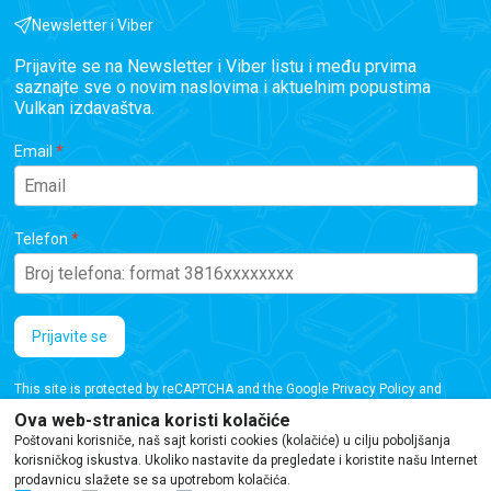
Newsletter i Viber
Prijavite se na Newsletter i Viber listu i među prvima
saznajte sve o novim naslovima i aktuelnim popustima
Vulkan izdavaštva.
Email
Telefon
Prijavite se
This site is protected by reCAPTCHA and the Google
Privacy Policy
and
Terms of Service
apply.
Ova web-stranica koristi kolačiće
Poštovani korisniče, naš sajt koristi cookies (kolačiće) u cilju poboljšanja
korisničkog iskustva. Ukoliko nastavite da pregledate i koristite našu Internet
prodavnicu slažete se sa upotrebom kolačića.