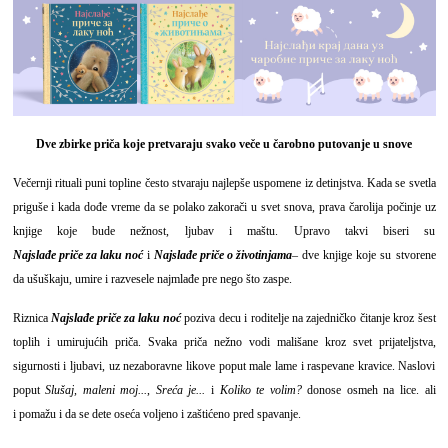
Dve zbirke priča koje pretvaraju svako veče u čarobno putovanje u snove
Večernji rituali puni topline često stvaraju najlepše uspomene iz detinjstva. Kada se svetla
priguše i kada dođe vreme da se polako zakorači u svet snova, prava čarolija počinje uz
knjige koje bude nežnost, ljubav i maštu. Upravo takvi biseri su
Najslađe priče za laku noć
i
Najslađe priče o životinjama
– dve knjige koje su stvorene
da ušuškaju, umire i razvesele najmlađe pre nego što zaspe.
Riznica
Najslađe priče za laku noć
poziva decu i roditelje na zajedničko čitanje kroz šest
toplih i umirujućih priča. Svaka priča nežno vodi mališane kroz svet prijateljstva,
sigurnosti i ljubavi, uz nezaboravne likove poput male lame i raspevane kravice. Naslovi
poput
Slušaj, maleni moj...
,
Sreća je...
i
Koliko te volim?
donose osmeh na lice. ali
i pomažu i da se dete oseća voljeno i zaštićeno pred spavanje.