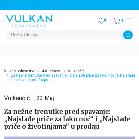
STALNI POPUST OD 15% NA SVE NASLOVE
0
0
Pretražite sajt
Vulkan izdavaštvo
Aktuelnosti
Vulkančić
Za nežne trenutke pred spavanje: „Najslađe priče za laku noć“ i „Najslađe
priče o životinjama“ u prodaji
Vulkančić
22. Maj
Za nežne trenutke pred spavanje:
„Najslađe priče za laku noć“ i „Najslađe
priče o životinjama“ u prodaji