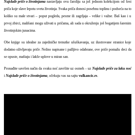
Najslađe priče o životinjama
nastavljaju ovu čaroliju sa još jednom kolekcijom od šest
priča koje slave lepotu sveta životinja. Svaka priča donosi posebnu toplinu i podseća na to
koliko su male stvari – poput pogleda, pesme ili zagrljaja – velike i važne. Baš kao i u
prvoj zbirci, mališani mogu uživati u pričama, ali sada u okruženju još bogatijem šarenim
životinjskim junacima.
Obe knjige su idealne za zajedničke trenutke ušuškavanja, uz ilustrovane stranice koje
dodatno oživljavaju priče. Nežno napisane i pažljivo odabrane, ove priče pomažu deci da
se opuste, maštaju i lakše uplove u miran san.
Pronađite savršen način da svaku noć završite uz osmeh – uz
Najslađe priče za laku noć
i
Najslađe priče o životinjama
, očekuju vas na sajtu
vulkancic.rs
.