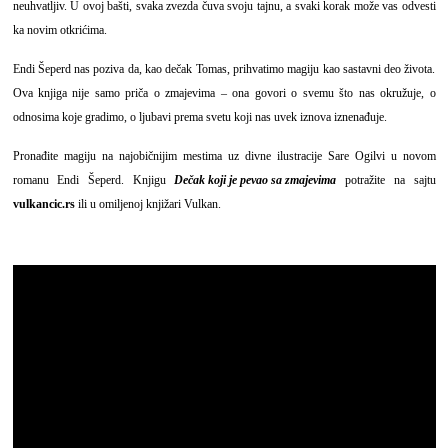
neuhvatljiv. U ovoj bašti, svaka zvezda čuva svoju tajnu, a svaki korak može vas odvesti
ka novim otkrićima.
Endi Šeperd nas poziva da, kao dečak Tomas, prihvatimo magiju kao sastavni deo života.
Ova knjiga nije samo priča o zmajevima – ona govori o svemu što nas okružuje, o
odnosima koje gradimo, o ljubavi prema svetu koji nas uvek iznova iznenađuje.
Pronađite magiju na najobičnijim mestima uz divne ilustracije Sare Ogilvi u novom
romanu Endi Šeperd. Knjigu
Dečak koji je pevao sa zmajevima
potražite na sajtu
vulkancic.rs
ili u omiljenoj knjižari Vulkan.