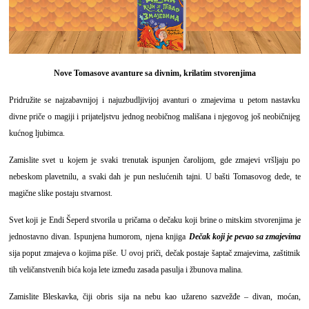
Nove Tomasove avanture sa divnim, krilatim stvorenjima
Pridružite se najzabavnijoj i najuzbudljivijoj avanturi o zmajevima u petom nastavku
divne priče o magiji i prijateljstvu jednog neobičnog mališana i njegovog još neobičnijeg
kućnog ljubimca.
Zamislite svet u kojem je svaki trenutak ispunjen čarolijom, gde zmajevi vršljaju po
nebeskom plavetnilu, a svaki dah je pun neslućenih tajni. U bašti Tomasovog dede, te
magične slike postaju stvarnost.
Svet koji je
Endi Šeperd
stvorila u pričama o dečaku koji brine o mitskim stvorenjima je
jednostavno divan. Ispunjena humorom, njena knjiga
Dečak koji je pevao sa zmajevima
sija poput zmajeva o kojima piše. U ovoj priči, dečak postaje šaptač zmajevima, zaštitnik
tih veličanstvenih bića koja lete između zasada pasulja i žbunova malina.
Zamislite Bleskavka, čiji obris sija na nebu kao užareno sazvežđe – divan, moćan,