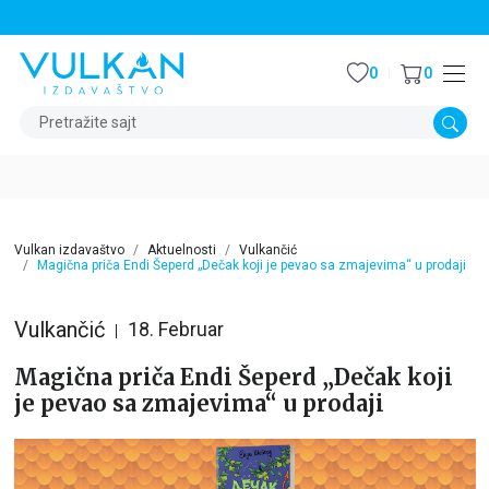
STALNI POPUST OD 15% NA SVE NASLOVE
0
0
Pretražite sajt
Vulkan izdavaštvo
Aktuelnosti
Vulkančić
Magična priča Endi Šeperd „Dečak koji je pevao sa zmajevima“ u prodaji
Vulkančić
18. Februar
Magična priča Endi Šeperd „Dečak koji
je pevao sa zmajevima“ u prodaji