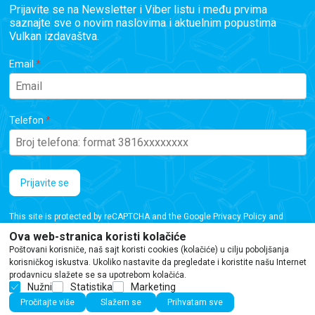
Prijavite se na Newsletter i Viber listu i među prvima
saznajte sve o novim naslovima i aktuelnim popustima
Vulkan izdavaštva.
Email
Telefon
Prijavite se
This site is protected by reCAPTCHA and the Google
Privacy Policy
and
Terms of Service
apply.
Ova web-stranica koristi kolačiće
Poštovani korisniče, naš sajt koristi cookies (kolačiće) u cilju poboljšanja
korisničkog iskustva. Ukoliko nastavite da pregledate i koristite našu Internet
prodavnicu slažete se sa upotrebom kolačića.
Nužni
Statistika
Marketing
Iako se trudimo da budemo tačni, informacije na ovoj veb stranici mogu sadržati
Pročitajte više
Slažem se
Prihvatam sve
greške ili propuste. Preporučujemo da proverite podatke pre kupovine.