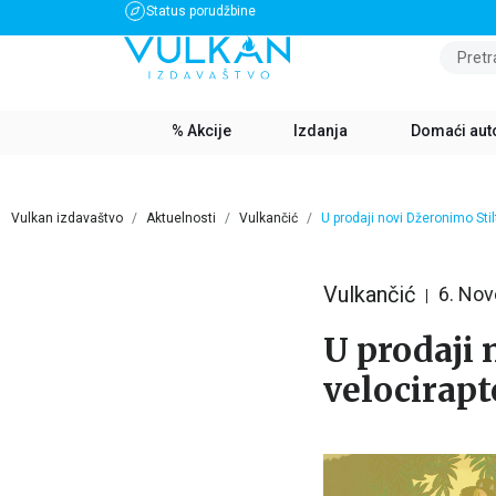
Status porudžbine
BESPLATNA DOSTAVA ZA IZNOS PREKO 3500 RSD
Pretr
% Akcije
Izdanja
Domaći aut
Vulkan izdavaštvo
Aktuelnosti
Vulkančić
U prodaji novi Džeronimo Sti
Vulkančić
6. No
U prodaji 
velocirapt