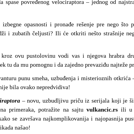
 spase povređenog velociraptora – jednog od najstraš
a izbegne opasnosti i pronađe rešenje pre nego što p
ži i zubatih čeljusti? Ili će otkriti nešto strašnije n
kroz ovu pustolovinu vodi vas i njegova hrabra dru
uvek tu da mu pomognu i da zajedno prevaziđu najteže p
vanturu punu smeha, uzbuđenja i misterioznih otkrića –
nije bila ovako nepredvidiva!
iraptora
– novu, uzbudljivu priču iz serijala koji je š
na primeraka, potražite na sajtu
vulkancic.rs
ili u 
 kako se završava najkomplikovanija i najopasnija pus
ikada našao!