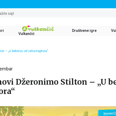
STALNI POPUST OD 15% NA SVE NASLOVE
ažite sajt
ori
Društvene igre
Vul
Vulkančić
lton – „U bekstvu od velociraptora“
vembar
novi Džeronimo Stilton – „U b
ora“