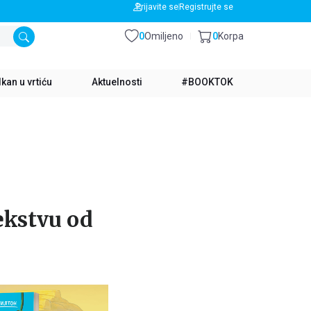
BESPLATNA DOSTAVA ZA IZNOS PREKO 3500 RSD
Prijavite se
Registrujte se
0
Omiljeno
0
Korpa
kan u vrtiću
Aktuelnosti
#BOOKTOK
ekstvu od