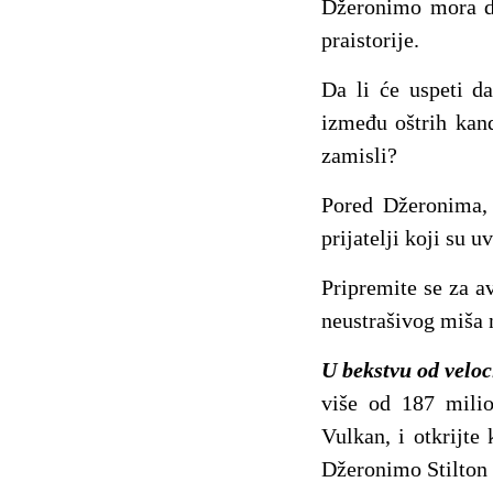
Džeronimo mora da
praistorije.
Da li će uspeti d
između oštrih kand
zamisli?
Pored Džeronima, 
prijatelji koji su 
Pripremite se za a
neustrašivog miša 
U bekstvu od veloc
više od 187 milio
Vulkan, i otkrijte
Džeronimo Stilton 