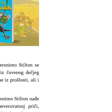
žeronimo Stilton se
 iz čuvenog dečjeg
 iz prošlosti, ali i
eronimo Stilton nađe
verovatnoj priči,