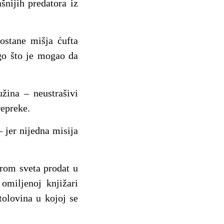
nijih predatora iz
ostane mišja ćufta
ego što je mogao da
žina – neustrašivi
repreke.
 jer nijedna misija
irom sveta prodat u
omiljenoj knjižari
tolovina u kojoj se