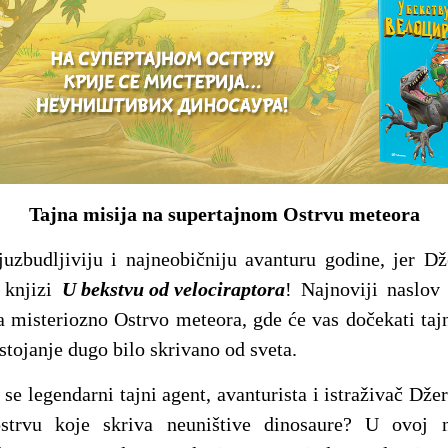
Tajna misija na supertajnom Ostrvu meteora
uzbudljiviju i najneobičniju avanturu godine, jer D
 knjizi
U bekstvu od velociraptora
! Najnoviji naslov
a misteriozno Ostrvo meteora, gde će vas dočekati tajne
ostojanje dugo bilo skrivano od sveta.
se legendarni tajni agent, avanturista i istraživač Dž
strvu koje skriva neuništive dinosaure? U ovoj ne