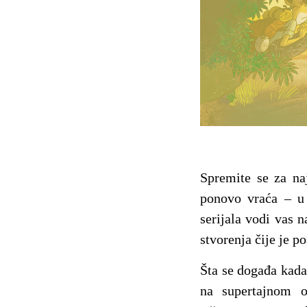
Spremite se za naj
ponovo vraća – u
serijala vodi vas n
stvorenja čije je p
Šta se događa kada 
na supertajnom o