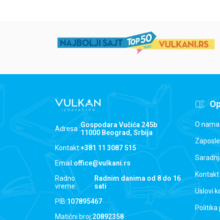
Op
O nama
Gospodara Vučića 245b
Adresa :
11000 Beograd, Srbija
Zaposle
Kontakt:
+381 11 3087 515
Saradnj
Email:
office@vulkani.rs
Kontakt
Radno
Radnim danima od 8 do 16
vreme:
sati
Uslovi k
PIB:
107895467
Politika
Matični broj:
20892358