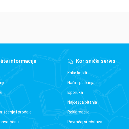
šte informacije
Korisnički servis
Kako kupiti
nje
Načini plaćanja
a
Isporuka
Najčešća pitanja
orišćenja i prodaje
Reklamacije
 privatnosti
Povraćaj sredstava