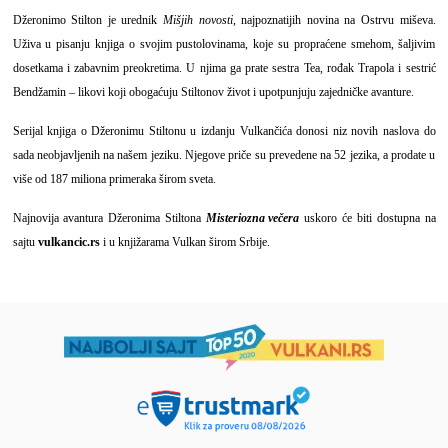
Džeronimo Stilton je urednik
Mišjih novosti
, najpoznatijih novina na Ostrvu miševa.
Uživa u pisanju knjiga o svojim pustolovinama, koje su propraćene smehom, šaljivim
dosetkama i zabavnim preokretima. U njima ga prate sestra Tea, rođak Trapola i sestrić
Bendžamin – likovi koji obogaćuju Stiltonov život i upotpunjuju zajedničke avanture.
Serijal knjiga o Džeronimu Stiltonu u izdanju Vulkančića donosi niz novih naslova do
sada neobjavljenih na našem jeziku. Njegove priče su prevedene na 52 jezika, a prodate u
više od 187 miliona primeraka širom sveta.
Najnovija avantura Džeronima Stiltona
Misteriozna večera
uskoro će biti dostupna na
sajtu
vulkancic.rs
i u knjižarama Vulkan širom Srbije.