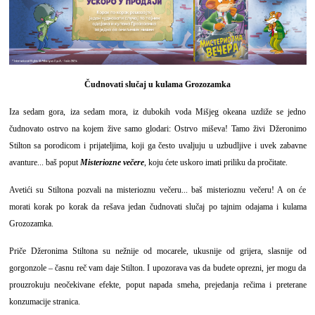
Čudnovati slučaj u kulama Grozozamka
Iza sedam gora, iza sedam mora, iz dubokih voda Mišjeg okeana uzdiže se jedno
čudnovato ostrvo na kojem žive samo glodari: Ostrvo miševa! Tamo živi Džeronimo
Stilton sa porodicom i prijateljima, koji ga često uvaljuju u uzbudljive i uvek zabavne
avanture... baš poput
Misteriozne večere
, koju ćete uskoro imati priliku da pročitate.
Avetići su Stiltona pozvali na misterioznu večeru... baš misterioznu večeru! A on će
morati korak po korak da rešava jedan čudnovati slučaj po tajnim odajama i kulama
Grozozamka.
Priče Džeronima Stiltona su nežnije od mocarele, ukusnije od grijera, slasnije od
gorgonzole – časnu reč vam daje Stilton. I upozorava vas da budete oprezni, jer mogu da
prouzrokuju neočekivane efekte, poput napada smeha, prejedanja rečima i preterane
konzumacije stranica.