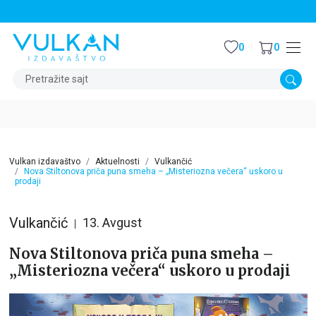
STALNI POPUST OD 15% NA SVE NASLOVE
0
0
Pretražite sajt
Vulkan izdavaštvo
Aktuelnosti
Vulkančić
Nova Stiltonova priča puna smeha – „Misteriozna večera“ uskoro u
prodaji
Vulkančić
13. Avgust
Nova Stiltonova priča puna smeha –
„Misteriozna večera“ uskoro u prodaji