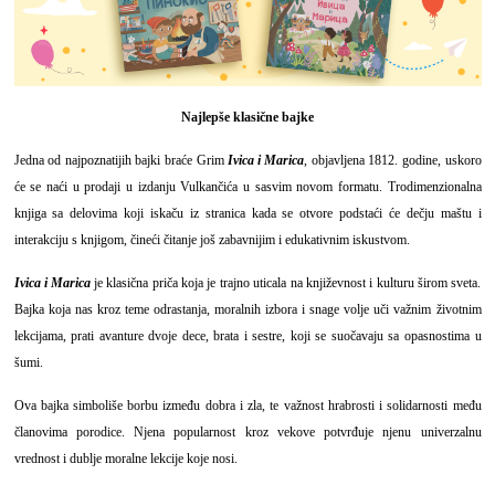
Najlepše klasične bajke
Jedna od najpoznatijih bajki braće Grim
Ivica i Marica
, objavljena 1812. godine, uskoro
će se naći u prodaji u izdanju Vulkančića u sasvim novom formatu. Trodimenzionalna
knjiga sa delovima koji iskaču iz stranica kada se otvore podstaći će dečju maštu i
interakciju s knjigom, čineći čitanje još zabavnijim i edukativnim iskustvom.
Ivica i Marica
je klasična priča koja je trajno uticala na književnost i kulturu širom sveta.
Bajka koja nas kroz teme odrastanja, moralnih izbora i snage volje uči važnim životnim
lekcijama, prati avanture dvoje dece, brata i sestre, koji se suočavaju sa opasnostima u
šumi.
Ova bajka simboliše borbu između dobra i zla, te važnost hrabrosti i solidarnosti među
članovima porodice. Njena popularnost kroz vekove potvrđuje njenu univerzalnu
vrednost i dublje moralne lekcije koje nosi.