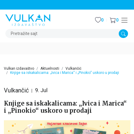
STALNI POPUST OD 15% NA SVE NASLOVE
0
0
Pretražite sajt
Vulkan izdavaštvo
Aktuelnosti
Vulkančić
Knjige sa iskakalicama: „Ivica i Marica“ i „Pinokio“ uskoro u prodaji
Vulkančić
9. Jul
Knjige sa iskakalicama: „Ivica i Marica“
i „Pinokio“ uskoro u prodaji