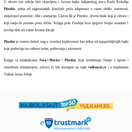
U okviru iste edicije biće objavljena i čuvena bajka italijanskog pisca Karla Kolodija
Pinokio
, jedna od najpoznatijih klasičnih priča adaptirana u razne oblike umetnosti,
uključujući pozorište, film i animaciju. Glavni lik je Pinokio, drveni lutak koji je oživeo i
koji sanja da postane pravi dečak. Knjiga prati Pinokija kroz njegove brojne avanture i
nevolje dok uči važne životne lekcije.
Pinokio
je ostavio dubok trag u svetskoj književnosti kao jedna od najupečatljivijih bajki
koje podsećaju na važnost istine, poštovanja i iskrenosti.
Knjige sa iskakalicama
Ivica i Marica
i
Pinokio
, koje kombinuju čitanje s igrom i
vizuelnom stimulacijom, uskoro će biti dostupne na sajtu
vulkancic.rs
i u knjižarama
Vulkan širom Srbije.