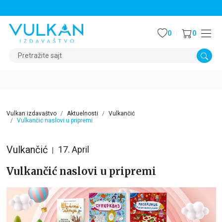
STALNI POPUST OD 15% NA SVE NASLOVE
0
0
Pretražite sajt
Vulkan izdavaštvo
Aktuelnosti
Vulkančić
Vulkančić naslovi u pripremi
Vulkančić
17. April
Vulkančić naslovi u pripremi