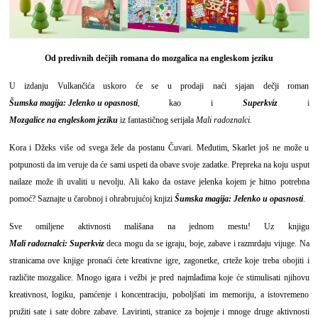
Od predivnih dečjih romana do mozgalica na engleskom jeziku
U izdanju Vulkančića uskoro će se u prodaji naći sjajan dečji roman
Šumska magija: Jelenko
u opasnosti
, kao i
Superkviz
i
Mozgalice na engleskom jeziku
iz fantastičnog serijala
Mali radoznalci.
Kora i Džeks više od svega žele da postanu Čuvari. Međutim, Skarlet još ne može u
potpunosti da im veruje da će sami uspeti da obave svoje zadatke. Prepreka na koju usput
nailaze može ih uvaliti u nevolju. Ali kako da ostave jelenka kojem je hitno potrebna
pomoć? Saznajte u čarobnoj i ohrabrujućoj knjizi
Šumska magija: Jelenko u opasnosti
.
Sve omiljene aktivnosti mališana na jednom mestu! Uz knjigu
Mali radoznalci: Superkviz
deca mogu da se igraju, boje, zabave i razmrdaju vijuge. Na
stranicama ove knjige pronaći ćete kreativne igre, zagonetke, crteže koje treba obojiti i
različite mozgalice. Mnogo igara i vežbi je pred najmlađima koje će stimulisati njihovu
kreativnost, logiku, pamćenje i koncentraciju, poboljšati im memoriju, a istovremeno
pružiti sate i sate dobre zabave. Lavirinti, stranice za bojenje i mnoge druge aktivnosti