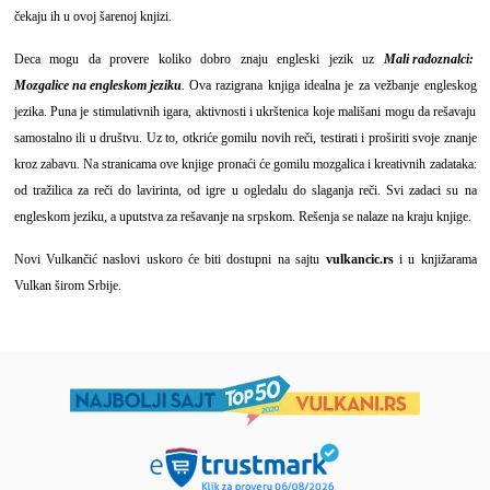
čekaju ih u ovoj šarenoj knjizi.
Deca mogu da provere koliko dobro znaju engleski jezik uz
Mali radoznalci:
Mozgalice na engleskom jeziku
.
Ova razigrana knjiga idealna je za vežbanje engleskog
jezika. Puna je stimulativnih igara, aktivnosti i ukrštenica koje mališani mogu da rešavaju
samostalno ili u društvu. Uz to, otkriće gomilu novih reči, testirati i proširiti svoje znanje
kroz zabavu. Na stranicama ove knjige pronaći će gomilu mozgalica i kreativnih zadataka:
od tražilica za reči do lavirinta, od igre u ogledalu do slaganja reči. Svi zadaci su na
engleskom jeziku, a uputstva za rešavanje na srpskom. Rešenja se nalaze na kraju knjige.
Novi Vulkančić naslovi uskoro će biti dostupni na sajtu
vulkancic.rs
i u knjižarama
Vulkan širom Srbije.