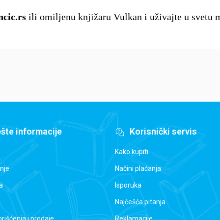
ncic.rs
ili omiljenu knjižaru Vulkan i uživajte u svetu 
šte informacije
Korisnički servis
Kako kupiti
nje
Načini plaćanja
a
Isporuka
Najčešća pitanja
orišćenja i prodaje
Reklamacije