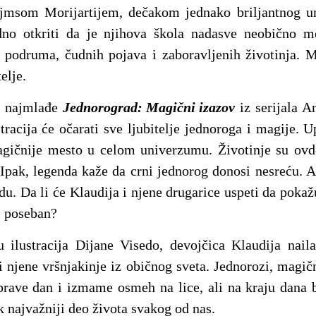
jmsom Morijartijem, dečakom jednako briljantnog u
no otkriti da je njihova škola nadasve neobično m
h podruma, čudnih pojava i zaboravljenih životinja. 
elje.
a najmlađe
Jednorograd: Magični izazov
iz serijala A
stracija će očarati sve ljubitelje jednoroga i magije. 
magičnije mesto u celom univerzumu. Životinje su ovd
Ipak, legenda kaže da crni jednorog donosi nesreću. A
u. Da li će Klaudija i njene drugarice uspeti da pokaž
i poseban?
ilustracija Dijane Visedo, devojčica Klaudija nail
 njene vršnjakinje iz običnog sveta. Jednorozi, magičn
prave dan i izmame osmeh na lice, ali na kraju dana 
ak najvažniji deo života svakog od nas.