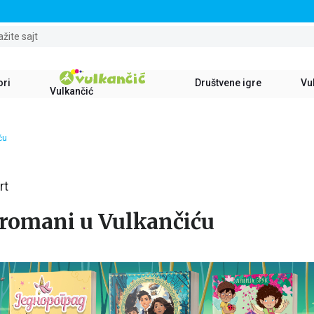
STALNI POPUST OD 15% NA SVE NASLOVE
ažite sajt
ori
Društvene igre
Vul
Vulkančić
ću
rt
 romani u Vulkančiću