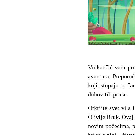
Vulkančić vam pre
avantura. Preporu
koji stupaju u ča
duhovitih priča.
Otkrijte svet vila 
Olivije Bruk. Ovaj
novim počecima, pri