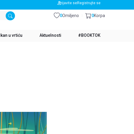
BESPLATNA DOSTAVA ZA IZNOS PREKO 3500 RSD
Prijavite se
Registrujte se
0
Omiljeno
0
Korpa
kan u vrtiću
Aktuelnosti
#BOOKTOK