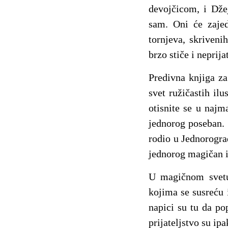
devojčicom, i Dže
sam. Oni će zajed
tornjeva, skriveni
brzo stiče i neprijat
Predivna knjiga z
svet ružičastih ilu
otisnite se u naj
jednorog poseban. 
rodio u Jednorograd
jednorog magičan 
U magičnom svetu 
kojima se susreću i
napici su tu da po
prijateljstvo su ip