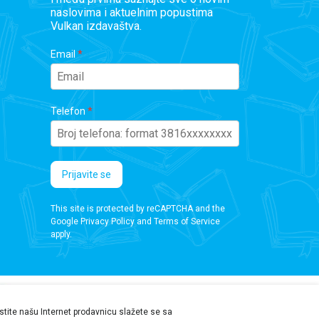
naslovima i aktuelnim popustima
Vulkan izdavaštva.
Email
Telefon
Prijavite se
This site is protected by reCAPTCHA and the
Google
Privacy Policy
and
Terms of Service
apply.
ristite našu Internet prodavnicu slažete se sa