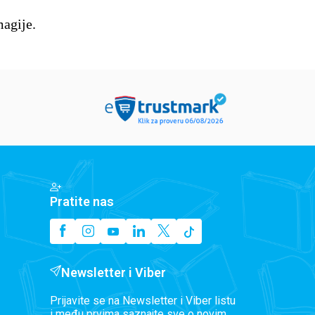
magije.
Pratite nas
Newsletter i Viber
Prijavite se na Newsletter i Viber listu
i među prvima saznajte sve o novim