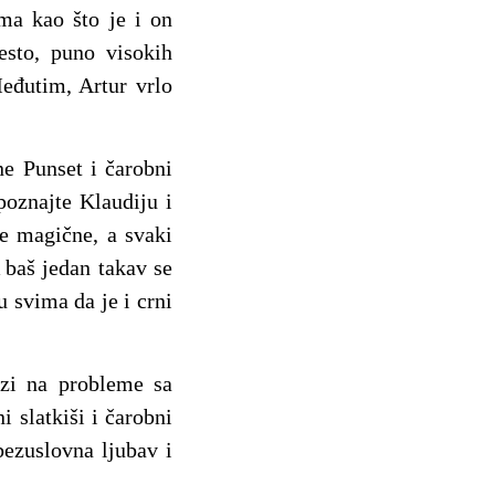
ma kao što je i on
esto, puno visokih
Međutim, Artur vrlo
ne Punset i čarobni
Upoznajte Klaudiju i
e magične, a svaki
 baš jedan takav se
u svima da je i crni
azi na probleme sa
i slatkiši i čarobni
bezuslovna ljubav i