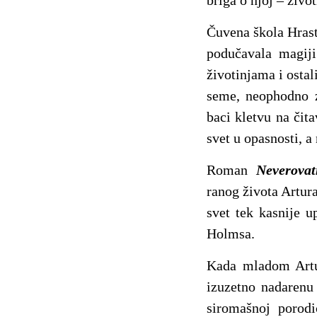
briga o njoj – živ
Čuvena škola Hrasto
podučavala magij
životinjama i osta
seme, neophodno z
baci kletvu na čit
svet u opasnosti, 
Roman
Neverovatn
ranog života Artur
svet tek kasnije u
Holmsa.
Kada mladom Artu
izuzetno nadarenu
siromašnoj porodi