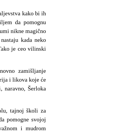
aljevstva kako bi ih
ciljem da pomognu
 šumi nikne magično
 nastaju kada neko
ako je ceo vilinski
novno zamišljanje
ja i likova koje će
i, naravno, Šerloka
, tajnoj školi za
 da pomogne svojoj
 odvažnom i mudrom