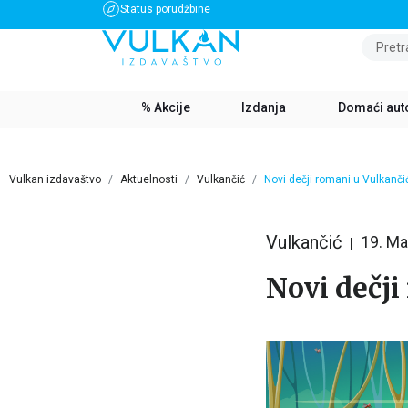
Status porudžbine
BESPLATNA DOSTAVA ZA IZNOS PREKO 3500 RSD
Pretr
% Akcije
Izdanja
Domaći aut
Vulkan izdavaštvo
Aktuelnosti
Vulkančić
Novi dečji romani u Vulkanči
Vulkančić
19. Ma
Novi dečji