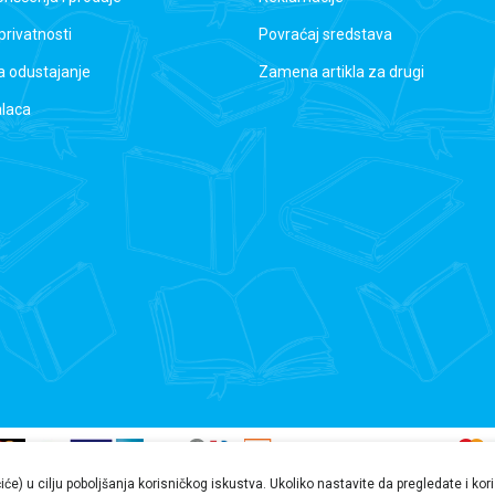
 privatnosti
Povraćaj sredstava
a odustajanje
Zamena artikla za drugi
alaca
čiće) u cilju poboljšanja korisničkog iskustva. Ukoliko nastavite da pregledate i ko