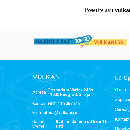
Posetite sajt
vulka
Op
O nama
Gospodara Vučića 245b
Adresa :
11000 Beograd, Srbija
Zaposle
Kontakt:
+381 11 3087 515
Saradnj
Email:
office@vulkani.rs
Kontakt
Radno
Radnim danima od 8 do 16
vreme:
sati
Uslovi k