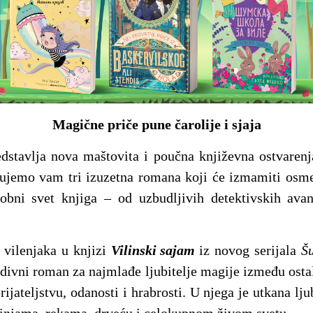
Magične priče pune čarolije i sjaja
dstavlja nova maštovita i poučna književna ostvarenj
čujemo vam tri izuzetna romana koji će izmamiti osme
robni svet knjiga – od uzbudljivih detektivskih ava
i vilenjaka u knjizi
Vilinski sajam
iz novog serijala
Š
 divni roman za najmlađe ljubitelje magije između ostal
jateljstvu, odanosti i hrabrosti. U njega je utkana lj