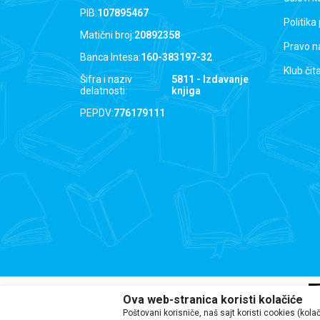
PIB:
107895467
Politika
Matični broj:
20892358
Pravo n
Banca Intesa:
160-383197-32
Klub čit
Šifra i naziv
5811 - Izdavanje
delatnosti:
knjiga
PEPDV:
776179111
Ova web-stranica koristi kolačiće
Poštovani korisniče, naš sajt koristi cookies (kola