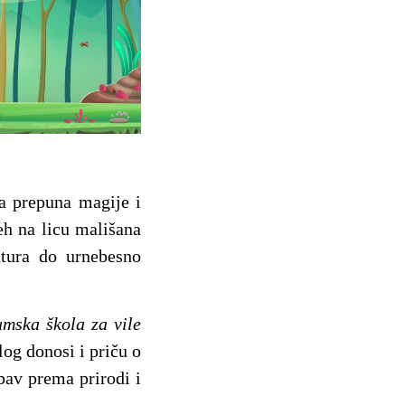
a prepuna magije i
h na licu mališana
ntura do urnebesno
umska škola za vile
og donosi i priču o
ubav prema prirodi i