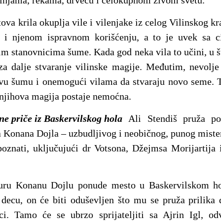
otinjama, rekama, drveću i celokupnom živom svetu.
va krila okuplja vile i vilenjake iz celog Vilinskog kr
i i njenom ispravnom korišćenju, a to je uvek sa 
lim stanovnicima šume. Kada god neka vila to učini, u
a dalje stvaranje vilinske magije. Međutim, nevolje
avu šumu i onemogući vilama da stvaraju novo seme. T
a njihova magija postaje nemoćna.
e priče iz Baskervilskog hola
Ali Stendiš pruža po
a Konana Dojla – uzbudljivog i neobičnog, punog misteri
poznati, uključujući dr Votsona, Džejmsa Morijartija 
ru Konanu Dojlu ponude mesto u Baskervilskom holu
 decu, on će biti oduševljen što mu se pruža prilika
ci. Tamo će se ubrzo sprijateljiti sa Ajrin Igl,