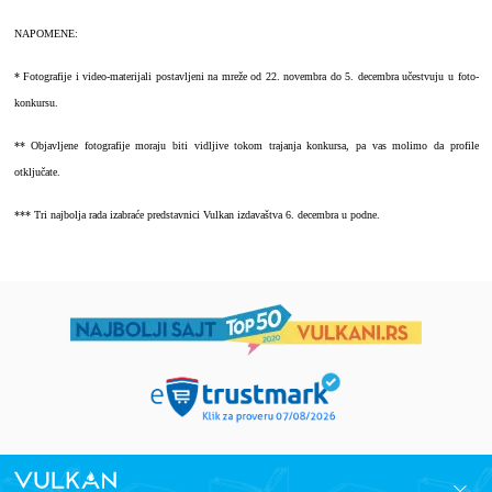
NAPOMENE:
* Fotografije i video-materijali postavljeni na mreže od 22. novembra do 5. decembra učestvuju u foto-
konkursu.
** Objavljene fotografije moraju biti vidljive tokom trajanja konkursa, pa vas molimo da profile
otključate.
*** Tri najbolja rada izabraće predstavnici Vulkan izdavaštva 6. decembra u podne.