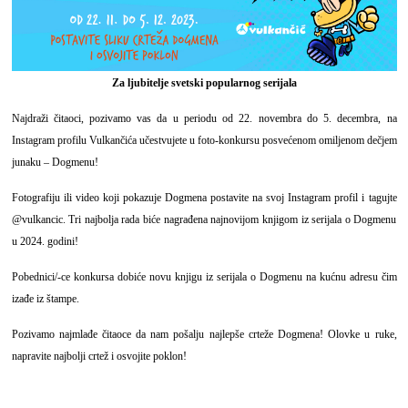
Za ljubitelje svetski popularnog serijala
Najdraži čitaoci, pozivamo vas da u periodu od 22. novembra do 5. decembra, na
Instagram profilu Vulkančića
učestvujete u foto-konkursu posvećenom omiljenom dečjem
junaku –
Dogmenu
!
Fotografiju ili video koji pokazuje Dogmena postavite na svoj Instagram profil i tagujte
@
vulkancic
. Tri najbolja rada biće nagrađena najnovijom knjigom iz serijala o Dogmenu
u 2024. godini!
Pobednici/-ce konkursa dobiće novu knjigu iz serijala o Dogmenu na kućnu adresu čim
izađe iz štampe.
Pozivamo najmlađe čitaoce da nam pošalju najlepše crteže Dogmena! Olovke u ruke,
napravite najbolji crtež i osvojite poklon!