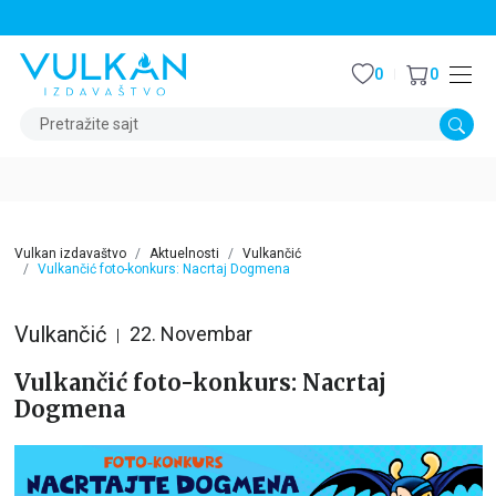
STALNI POPUST OD 15% NA SVE NASLOVE
0
0
Pretražite sajt
Vulkan izdavaštvo
Aktuelnosti
Vulkančić
Vulkančić foto-konkurs: Nacrtaj Dogmena
Vulkančić
22. Novembar
Vulkančić foto-konkurs: Nacrtaj
Dogmena