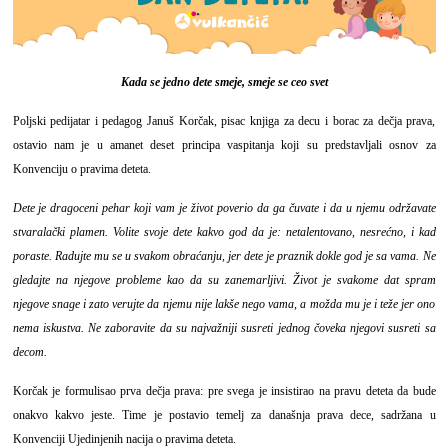
Kada se jedno dete smeje, smeje se ceo svet
Poljski pedijatar i pedagog Januš Korčak, pisac knjiga za decu i borac za dečja prava,
ostavio nam je u amanet deset principa vaspitanja koji su predstavljali osnov za
Konvenciju o pravima deteta.
Dete je dragoceni pehar koji vam je život poverio da ga čuvate i da u njemu održavate
stvaralački plamen. Volite svoje dete kakvo god da je: netalentovano, nesrećno, i kad
poraste. Radujte mu se u svakom obraćanju, jer dete je praznik dokle god je sa vama. Ne
gledajte na njegove probleme kao da su zanemarljivi. Život je svakome dat spram
njegove snage i zato verujte da njemu nije lakše nego vama, a možda mu je i teže jer ono
nema iskustva. Ne zaboravite da su najvažniji susreti jednog čoveka njegovi susreti sa
decom.
Korčak je formulisao prva dečja prava: pre svega je insistirao na pravu deteta da bude
onakvo kakvo jeste. Time je postavio temelj za današnja prava dece, sadržana u
Konvenciji Ujedinjenih nacija o pravima deteta.