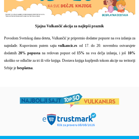
Sjajna Vulkančić akcija za najlepši praznik
Povodom Svetskog dana deteta, Vulkančić je pripremio dodatne popuste na sva izdanja za
najmlađe. Kupovinom putem sajta
vulkancic.rs
od 17. do 20. novembra ostvarujete
dodatnih
20% popusta
na redovan popust od
15%
na sva dečja izdanja, i još
10%
ukoliko se odlučite za tri ili više knjiga. Dostava knjiga kupljenih tokom akcije na teritoriji
Srbije je
besplatna
.