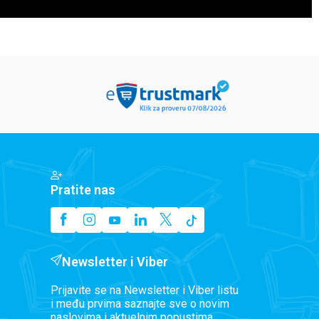
Pratite nas
Newsletter i Viber
Prijavite se na Newsletter i Viber listu
i među prvima saznajte sve o novim
naslovima i aktuelnim popustima