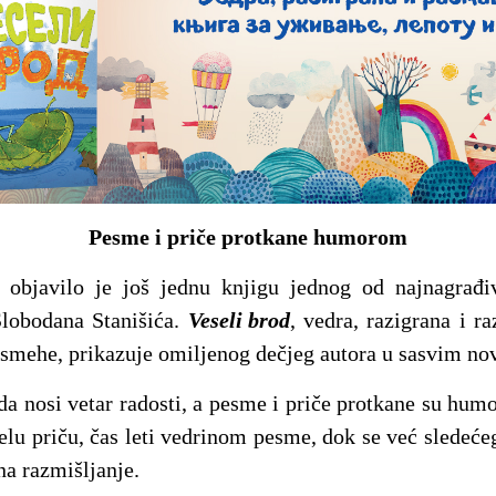
Pesme i priče protkane humorom
 objavilo je još jednu knjigu jednog od najnagrađi
Slobodana Stanišića.
Veseli brod
, vedra, razigrana i r
 osmehe, prikazuje omiljenog dečjeg autora u sasvim no
da nosi vetar radosti, a pesme i priče protkane su humo
elu priču, čas leti vedrinom pesme, dok se već sledeće
 na razmišljanje.