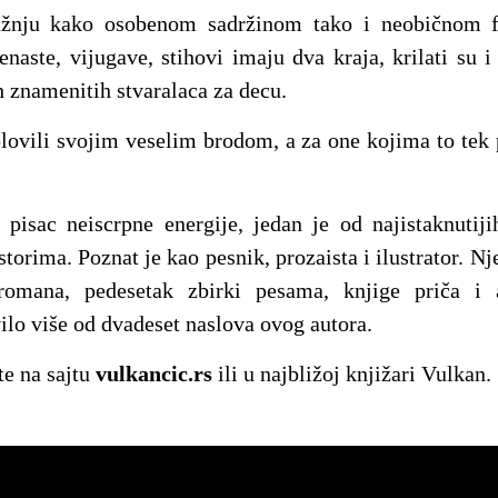
pažnju kako osobenom sadržinom tako i neobičnom
enaste, vijugave, stihovi imaju dva kraja, krilati su i
h znamenitih stvaralaca za decu.
ovili svojim veselim brodom, a za one kojima to tek p
 pisac neiscrpne energije, jedan je od najistaknutij
torima. Poznat je kao pesnik, prozaista i ilustrator. N
romana, pedesetak zbirki pesama, knjige priča i 
ilo više od dvadeset naslova ovog autora.
te na sajtu
vulkancic.rs
ili u najbližoj knjižari Vulkan.