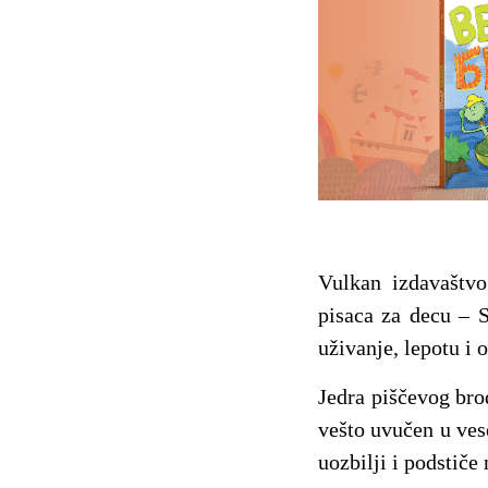
Vulkan izdavaštvo
pisaca za decu – 
uživanje, lepotu i
Jedra piščevog bro
vešto uvučen u ves
uozbilji i podstiče