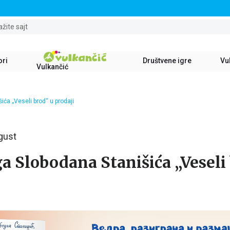
STALNI POPUST OD 15% NA SVE NASLOVE
ažite sajt
ori
Društvene igre
Vul
Vulkančić
ića „Veseli brod“ u prodaji
gust
a Slobodana Stanišića „Veseli