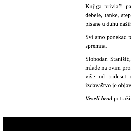
Knjiga privlači 
debele, tanke, step
pisane u duhu naši
Svi smo ponekad pl
spremna.
Slobodan Stanišić,
mlade na ovim pros
više od trideset 
izdavaštvo je objav
Veseli brod
potraži