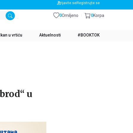
BESPLATNA DOSTAVA ZA IZNOS PREKO 3500 RSD
Prijavite se
Registrujte se
0
Omiljeno
0
Korpa
kan u vrtiću
Aktuelnosti
#BOOKTOK
 brod“ u