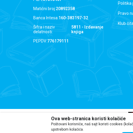
Politika
Matični broj:
20892358
Pravo n
Banca Intesa:
160-383197-32
Klub čit
Šifra i naziv
5811 - Izdavanje
delatnosti:
knjiga
PEPDV:
776179111
Ova web-stranica koristi kolačiće
Poštovani korisniče, naš sajt koristi cookies (kola
upotrebom kolačića.
Iako se trudimo da budemo tačni, i