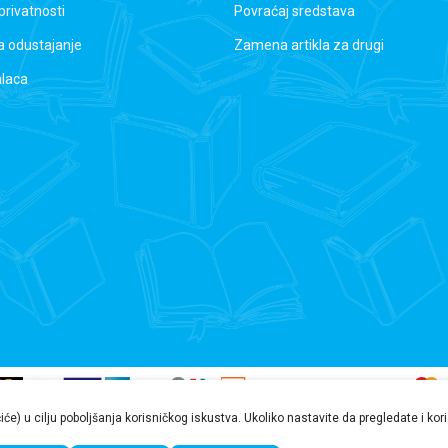
 privatnosti
Povraćaj sredstava
a odustajanje
Zamena artikla za drugi
alaca
čiće) u cilju poboljšanja korisničkog iskustva. Ukoliko nastavite da pregledate i ko
nformacije na ovoj veb stranici mogu sadržati greške ili propuste. Preporučujemo