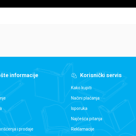
šte informacije
Korisnički servis
Kako kupiti
nje
Načini plaćanja
a
Isporuka
Najčešća pitanja
orišćenja i prodaje
Reklamacije