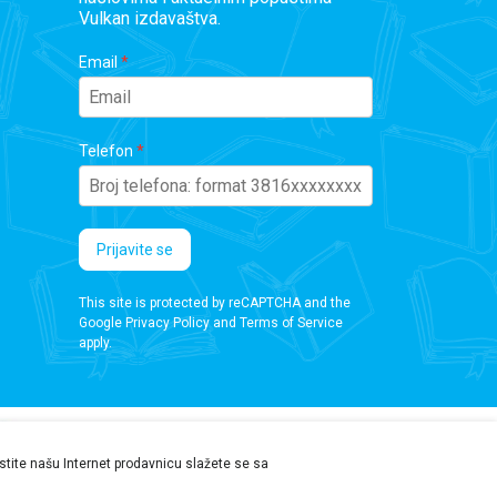
Vulkan izdavaštva.
Email
Telefon
Prijavite se
This site is protected by reCAPTCHA and the
Google
Privacy Policy
and
Terms of Service
apply.
ristite našu Internet prodavnicu slažete se sa
 da proverite podatke pre kupovine.