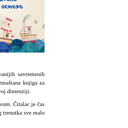
vanijih savremenih
azmaštana knjiga za
voj dimenziji.
rom. Čitalac je čas
g trenutka sve malo