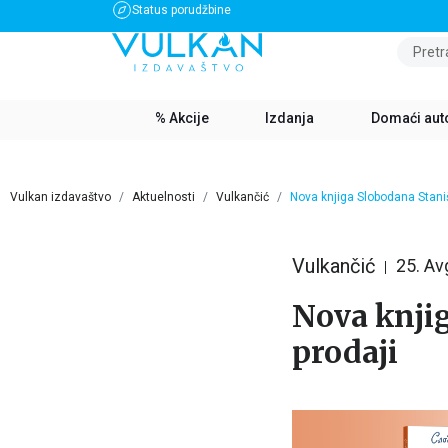
Status porudžbine
BESPLATNA DOSTAVA ZA IZNOS PREKO 3500 RSD
Pretr
% Akcije
Izdanja
Domaći aut
Vulkan izdavaštvo
Aktuelnosti
Vulkančić
Nova knjiga Slobodana Staniš
Vulkančić
25. Av
Nova knjig
prodaji