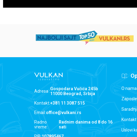
Op
O nama
Gospodara Vučića 245b
Adresa :
11000 Beograd, Srbija
Zaposle
Kontakt:
+381 11 3087 515
Saradnj
Email:
office@vulkani.rs
Kontakt
Radno
Radnim danima od 8 do 16
vreme:
sati
Uslovi k
PIB:
107895467