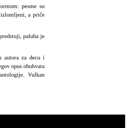
 formom: pesme su
 izlomljeni, a priče
redstoji, paluba je
ih autora za decu i
jegov opus obuhvata
antologije. Vulkan