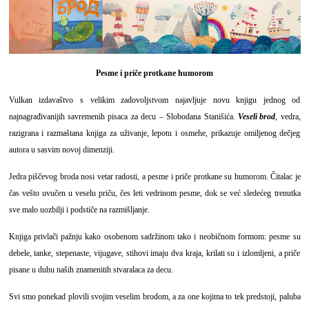
Pesme i priče protkane humorom
Vulkan izdavaštvo s velikim zadovoljstvom najavljuje novu knjigu jednog od
najnagrađivanijih savremenih pisaca za decu – Slobodana Stanišića.
Veseli brod
, vedra,
razigrana i razmaštana knjiga za uživanje, lepotu i osmehe, prikazuje omiljenog dečjeg
autora u sasvim novoj dimenziji.
Jedra piščevog broda nosi vetar radosti, a pesme i priče protkane su humorom. Čitalac je
čas vešto uvučen u veselu priču, čes leti vedrinom pesme, dok se već sledećeg trenutka
sve malo uozbilji i podstiče na razmišljanje.
Knjiga privlači pažnju kako osobenom sadržinom tako i neobičnom formom: pesme su
debele, tanke, stepenaste, vijugave, stihovi imaju dva kraja, krilati su i izlomljeni, a priče
pisane u duhu naših znamenitih stvaralaca za decu.
Svi smo ponekad plovili svojim veselim brodom, a za one kojima to tek predstoji, paluba