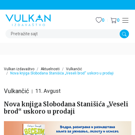
STALNI POPUST OD 15% NA SVE NASLOVE
0
0
Pretražite sajt
Vulkan izdavaštvo
Aktuelnosti
Vulkančić
Nova knjiga Slobodana Stanišića „Veseli brod“ uskoro u prodaji
Vulkančić
11. Avgust
Nova knjiga Slobodana Stanišića „Veseli
brod“ uskoro u prodaji