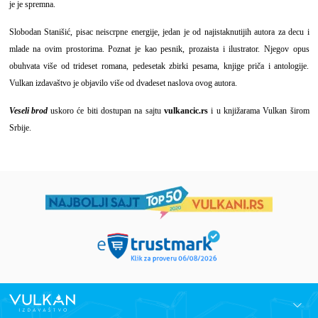
je je spremna.
Slobodan Stanišić, pisac neiscrpne energije, jedan je od najistaknutijih autora za decu i
mlade na ovim prostorima. Poznat je kao pesnik, prozaista i ilustrator. Njegov opus
obuhvata više od trideset romana, pedesetak zbirki pesama, knjige priča i antologije.
Vulkan izdavaštvo je objavilo više od dvadeset naslova ovog autora.
Veseli brod
uskoro će biti dostupan na sajtu
vulkancic.rs
i u knjižarama Vulkan širom
Srbije.