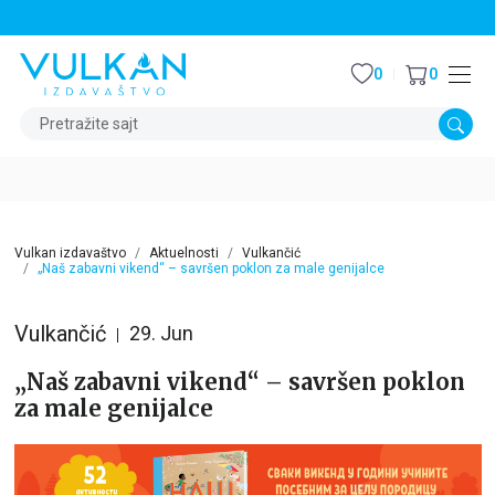
STALNI POPUST OD 15% NA SVE NASLOVE
0
0
Pretražite sajt
Vulkan izdavaštvo
Aktuelnosti
Vulkančić
„Naš zabavni vikend“ – savršen poklon za male genijalce
Vulkančić
29. Jun
„Naš zabavni vikend“ – savršen poklon
za male genijalce