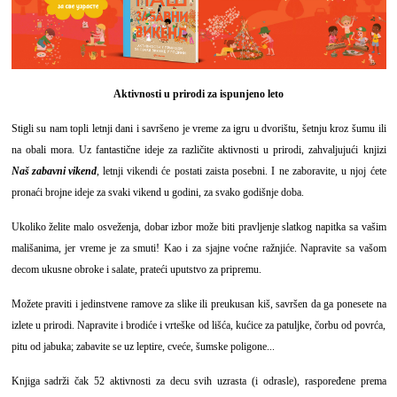
Aktivnosti u prirodi za ispunjeno leto
Stigli su nam topli letnji dani i savršeno je vreme za igru u dvorištu, šetnju kroz šumu ili
na obali mora. Uz fantastične ideje za različite aktivnosti u prirodi, zahvaljujući knjizi
Naš zabavni vikend
, letnji vikendi će postati zaista posebni. I ne zaboravite, u njoj ćete
pronaći brojne ideje za svaki vikend u godini, za svako godišnje doba.
Ukoliko želite malo osveženja, dobar izbor može biti pravljenje slatkog napitka sa vašim
mališanima, jer vreme je za smuti! Kao i za sjajne voćne ražnjiće. Napravite sa vašom
decom ukusne obroke i salate, prateći uputstvo za pripremu.
Možete praviti i jedinstvene ramove za slike ili preukusan kiš, savršen da ga ponesete na
izlete u prirodi. Napravite i brodiće i vrteške od lišća, kućice za patuljke, čorbu od povrća,
pitu od jabuka; zabavite se uz leptire, cveće, šumske poligone...
Knjiga sadrži čak 52 aktivnosti za decu svih uzrasta (i odrasle), raspoređene prema