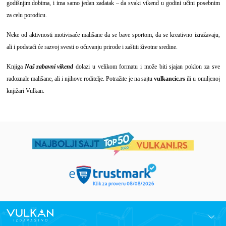
godišnjim dobima, i ima samo jedan zadatak – da svaki vikend u godini učini posebnim
za celu porodicu.
Neke od aktivnosti motivisaće mališane da se bave sportom, da se kreativno izražavaju,
ali i podstaći će razvoj svesti o očuvanju prirode i zaštiti životne sredine.
Knjiga
Naš zabavni vikend
dolazi u velikom formatu i može biti sjajan poklon za sve
radoznale mališane, ali i njihove roditelje. Potražite je na sajtu
vulkancic.rs
ili u omiljenoj
knjižari Vulkan.