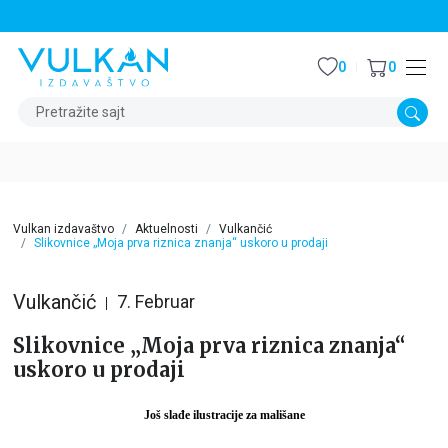
STALNI POPUST OD 15% NA SVE NASLOVE
0
0
Pretražite sajt
Vulkan izdavaštvo
Aktuelnosti
Vulkančić
Slikovnice „Moja prva riznica znanja“ uskoro u prodaji
Vulkančić
7. Februar
Slikovnice „Moja prva riznica znanja“
uskoro u prodaji
Još slađe ilustracije za mališane