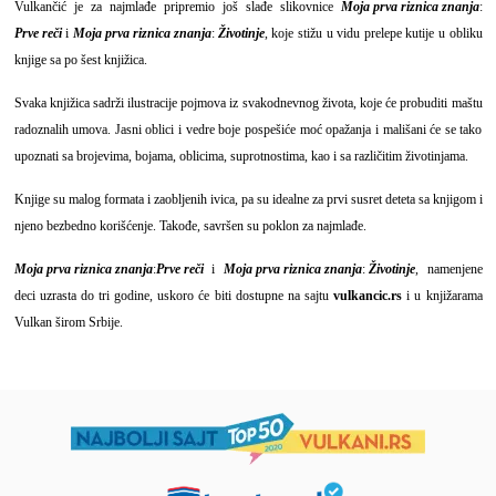
Vulkančić je za najmlađe pripremio još slađe slikovnice
Moja prva riznica znanja
:
Prve reči
i
Moja prva riznica znanja
:
Životinje
, koje stižu u vidu prelepe kutije u obliku
knjige sa po šest knjižica.
Svaka knjižica sadrži ilustracije pojmova iz svakodnevnog života, koje će probuditi maštu
radoznalih umova. Jasni oblici i vedre boje pospešiće moć opažanja i mališani će se tako
upoznati sa brojevima, bojama, oblicima, suprotnostima, kao i sa različitim životinjama.
Knjige su malog formata i zaobljenih ivica, pa su idealne za prvi susret deteta sa knjigom i
njeno bezbedno korišćenje. Takođe, savršen su poklon za najmlađe.
Moja prva riznica znanja
:
Prve reči
i
Moja prva riznica znanja
:
Životinje
, namenjene
deci uzrasta do tri godine, uskoro će biti dostupne na sajtu
vulkancic.rs
i u knjižarama
Vulkan širom Srbije.