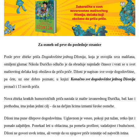
Za osmeh od prve do poslednje stranice
Posle prve zbirke priča
Dogodovštine jednog Džonija
, koja je osvojila srca mališana,
omiljeni glumac Nikola Đuričko odlučio je da obraduje najmlađe čitaoce i vrati se u svet
maštovitog dečaka koji obožava da priča priče. Džoni je napisao sve svoje dogodovštine,
pa ćete, uz one dobro poznate, u knjizi
Konačno sve dogodovštine jednog Džonija
pronaći i 15 novih priča.
Nova zbirka kratkih humorističnih priča nastala iz mašte izvanrednog Đurička, baš kao i
prethodna, ima jedan jedini cilj – da na dečjim licima izmami široke osmehe.
Džoni ima pune džepove dogodovština. Uglavnom je veseo, pokoji put tužan, retko ljut i
pomalo zaljubljen. Ponekad leti u oblacima, pa pomeša prošlost, sadašnjost i budućnost.
Džoni ne govori uvek istinu, ali veruje da su njegove priče istinitije od najvećih istina.