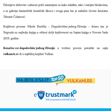
Džonijeve duhovite i zabavne priče namenjene su kako mlađim, tako i starijim školarcima,
a za galeriju fantastičnih komičnih likova i ovoga puta bio je zadužen čuveni ilustrator
Tihomir Čelanović.
Književni prvenac Nikole Đurička –
Dogodovštine jednog Džonija
– doneo mu je
Nagradu za najbolju knjigu u oblasti dečje književnosti
na Sajmu knjiga u Novom Sadu
2019. godine.
Konačno sve dogodovštine jednog Džonija
u tvrdom povezu potražite na sajtu
vulkancic.rs
ili u najbližoj knjižari Vulkan.