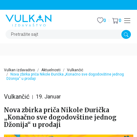
STALNI POPUST OD 15% NA SVE NASLOVE
0
0
Pretražite sajt
Vulkan izdavaštvo
Aktuelnosti
Vulkančić
Nova zbirka priča Nikole Đurička „Konačno sve dogodovštine jednog
Džonija“ u prodaji
Vulkančić
19. Januar
Nova zbirka priča Nikole Đurička
„Konačno sve dogodovštine jednog
Džonija“ u prodaji