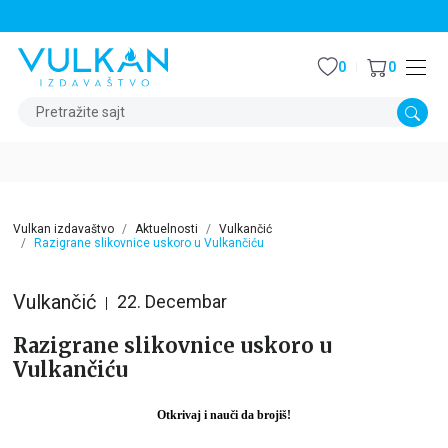
STALNI POPUST OD 15% NA SVE NASLOVE
0
0
Pretražite sajt
Vulkan izdavaštvo
Aktuelnosti
Vulkančić
Razigrane slikovnice uskoro u Vulkančiću
Vulkančić
22. Decembar
Razigrane slikovnice uskoro u
Vulkančiću
Otkrivaj i nauči da brojiš!