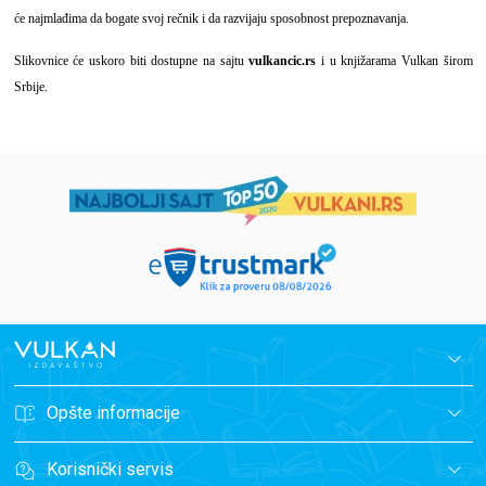
će najmlađima da bogate svoj rečnik i da razvijaju sposobnost prepoznavanja.
Slikovnice će uskoro biti dostupne na sajtu
vulkancic.rs
i u knjižarama Vulkan širom
Srbije.
Opšte informacije
Korisnički servis