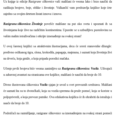
Uz knjige iz edicije
Razigrane slikovnice
vaši mališani će veoma lako i brzo naučiti da
razlikuju brojeve, boje, oblike i životinje. Vulkančić vam predstavlja knjižice koje ćete
zajedno sa svojim detetom listati iznova i iznova.
Razigrana slikovnica
:
Životinje
povešće mališane na put oko sveta i upoznati ih sa
životinjama koje žive na različitim kontinentima. Upustite se u uzbudljivu pustolovinu sa
vašim malim istraživačima i otkrijte iznenađenje na svakoj strani!
U ovoj šarenoj knjižici sa atraktivnim ilustracijama, deca će sresti stanovnike džungle:
predivno oslikanog tigra, slona, krokodila, papagaja, majmuna, i saznati koja životinja živi
na drveću, koja gmiže, a koja pripada porodici mačaka.
Učenje prvih brojeva biće veoma zanimljivo uz
Razigranu slikovnicu: Vozila
. Uživajući
u zabavnoj avanturi na stranicama ove knjižice, mališani će naučiti da broje do 10.
Divno ilustrovana slikovnica
Vozila
sjajan je uvod u svet prevoznih sredstava. Mališani
će saznati šta su to dvotočkaši, koja su vozila spremna da pruže pomoć, koja se koriste u
poljoprivredi, a koja prevoze putnike. Ova edukativna knjižica će ih ohrabriti da istražuju i
nauče da broje do 10.
Podstičući na razmišljanje, razigrane slikovnice sa iznenađenjem na svakoj strani pomoći