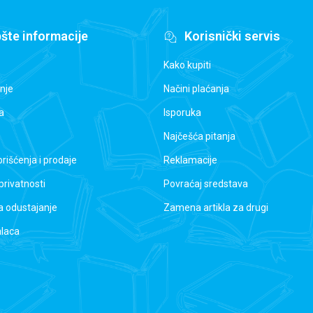
šte informacije
Korisnički servis
Kako kupiti
nje
Načini plaćanja
a
Isporuka
Najčešća pitanja
orišćenja i prodaje
Reklamacije
 privatnosti
Povraćaj sredstava
a odustajanje
Zamena artikla za drugi
alaca