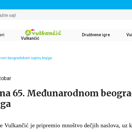
STALNI POPUST OD 15% NA SVE NASLOVE
ažite sajt
ori
Društvene igre
Vul
Vulkančić
dnom beogradskom sajmu knjiga
tobar
 na 65. Međunarodnom beogr
iga
e Vulkančić je pripremio mnoštvo dečjih naslova, uz k