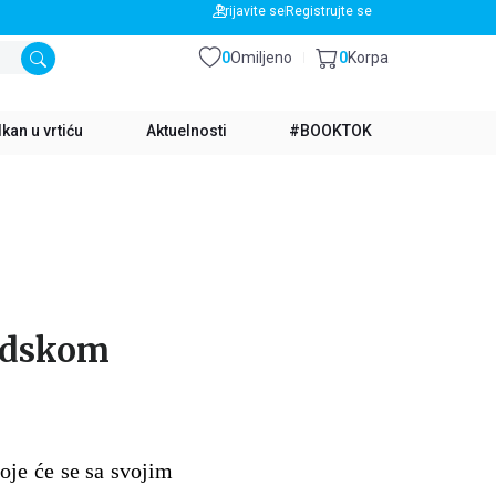
BESPLATNA DOSTAVA ZA IZNOS PREKO 3500 RSD
Prijavite se
Registrujte se
0
Omiljeno
0
Korpa
kan u vrtiću
Aktuelnosti
#BOOKTOK
adskom
oje će se sa svojim