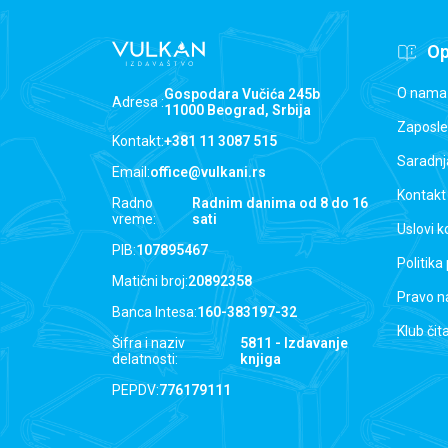
Op
O nama
Gospodara Vučića 245b
Adresa :
11000 Beograd, Srbija
Zaposle
Kontakt:
+381 11 3087 515
Saradnj
Email:
office@vulkani.rs
Kontakt
Radno
Radnim danima od 8 do 16
vreme:
sati
Uslovi k
PIB:
107895467
Politika
Matični broj:
20892358
Pravo n
Banca Intesa:
160-383197-32
Klub čit
Šifra i naziv
5811 - Izdavanje
delatnosti:
knjiga
PEPDV:
776179111