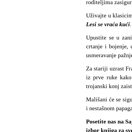
roditeljima zasigur
Uživajte u klasici
Lesi se vraća kući
Upustite se u zan
crtanje i bojenje,
usmeravanje pažnje
Za stariji uzrast F
iz prve ruke kako
trojanski konj zais
Mališani će se sigu
i nestašnom papaga
Posetite nas na Sa
izbor knjiga za sv