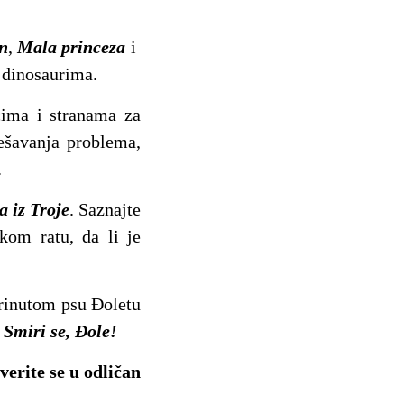
n
,
Mala princeza
i
i dinosaurima.
ima i stranama za
rešavanja problema,
.
a iz Troje
. Saznajte
kom ratu, da li je
abrinutom psu Đoletu
u
Smiri se, Đole!
verite se u odličan