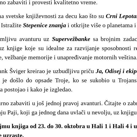
no zabaviti i provesti kvalitetno vreme.
ma svetske književnosti za decu kao što su
Crni Lepota
. Istražite
Stepenice znanja
i otkrijte više o planetama 
imljivu avanturu uz
Supervežbanke
sa brojnim zadac
 uz knjige koje su idealne za razvijanje sposobnosti 
, vežbanje memorije i unapređivanje motornih veština
rank Šviger kreirao je uzbudljivu priču
Ja, Odisej i ekip
 je došlo do opsade Troje, ko se sukobio u Trojans
ta postojao i kako je izgledao.
rno zabaviti u još jednoj pravoj avanturi. Čitajte o z
ju Paji, koji ga jednog dana uvlači u nevolju, uz knjig
jmu knjiga od 23. do 30. oktobra u Hali 1 i Hali 4 i u
e uzraste.