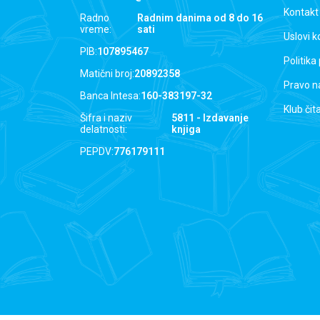
Kontakt
Radno
Radnim danima od 8 do 16
vreme:
sati
Uslovi k
PIB:
107895467
Politika
Matični broj:
20892358
Pravo n
Banca Intesa:
160-383197-32
Klub čit
Šifra i naziv
5811 - Izdavanje
delatnosti:
knjiga
PEPDV:
776179111