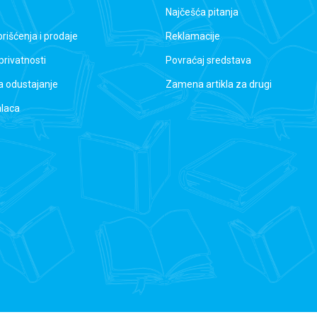
Najčešća pitanja
orišćenja i prodaje
Reklamacije
 privatnosti
Povraćaj sredstava
a odustajanje
Zamena artikla za drugi
alaca