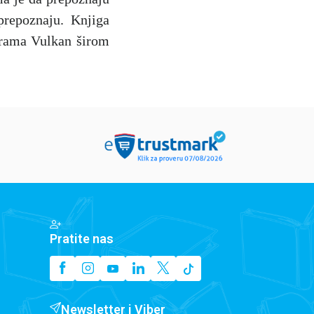
prepoznaju. Knjiga
arama Vulkan širom
Pratite nas
Newsletter i Viber