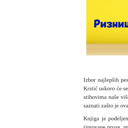
Izbor najlepših p
Krstić uskoro će se
stihovima naše više
saznati zašto je o
Knjiga je podelje
rimovane proze, pr