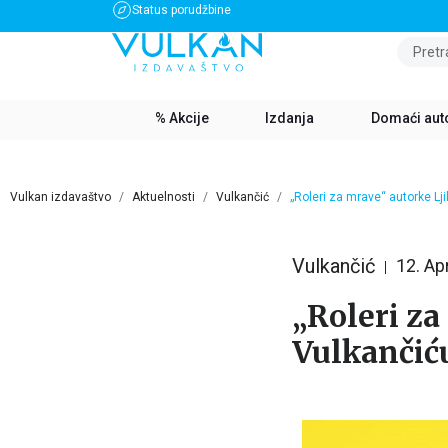
Status porudžbine
BESPLATNA DOSTAVA ZA IZNOS PREKO 3500 RSD
Pretr
% Akcije
Izdanja
Domaći aut
Vulkan izdavaštvo
Aktuelnosti
Vulkančić
„Roleri za mrave“ autorke Lji
Vulkančić
12. Apr
„Roleri za
Vulkančić