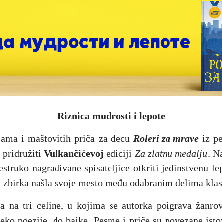
Riznica mudrosti i lepote
esama i maštovitih priča za decu
Roleri za mrave
iz pe
 pridružiti
Vulkančićevoj
ediciji
Za zlatnu medalju
. N
struko nagrađivane spisateljice otkriti jedinstvenu le
va zbirka našla svoje mesto među odabranim delima klas
na na tri celine, u kojima se autorka poigrava žanro
eko poezije, do bajke. Pesme i priče su povezane is