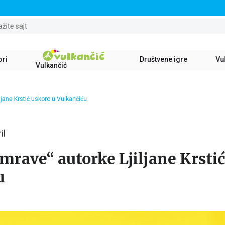
STALNI POPUST OD 15% NA SVE NASLOVE
ažite sajt
ori
Društvene igre
Vul
Vulkančić
ljane Krstić uskoro u Vulkančiću
il
 mrave“ autorke Ljiljane Krsti
u