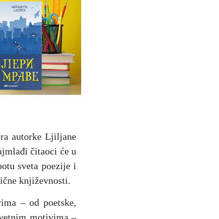
ra autorke Ljiljane
ajmlađi čitaoci će u
potu sveta poezije i
ične književnosti.
vima – od poetske,
tovetnim motivima –