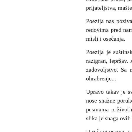
prijateljstva, mašte
Poezija nas poziv
redovima pred nam
misli i osećanja.
Poezija je suštin
razigran, lepršav.
zadovoljstvo. Sa 
ohrabrenje...
Upravo takav je sv
nose snažne poruke
pesmama o životi
slika je snaga ovih
U reči je pesma, u