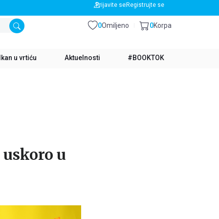
BESPLATNA DOSTAVA ZA IZNOS PREKO 3500 RSD
Prijavite se
Registrujte se
0
Omiljeno
0
Korpa
kan u vrtiću
Aktuelnosti
#BOOKTOK
ć uskoro u