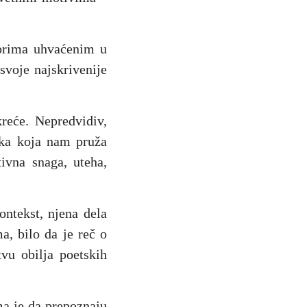
zorima uhvaćenim u
voje najskrivenije
reće. Nepredvidiv,
lika koja nam pruža
ivna snaga, uteha,
ontekst, njena dela
a, bilo da je reč o
u obilja poetskih
ma je da prepoznaju