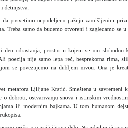
 i detinjstva.
a da posvetimo nepodeljenu pažnju zamišljenim pri
a. Treba samo da budemo otvoreni i zagledamo se u s
ski deo odrastanja; prostor u kojem se um slobodno k
 Ali poezija nije samo lepa reč, besprekorna rima, s
njom se povezujemo na dubljem nivou. Ona je kreat
et metafora Ljiljane Krstić. Smeštena u savremeni k
 o dobroti, ostvarivanju snova i istinskim vrednostim
njama ili modernim bajkama. U tom humanom dejstv
 rukopisa.
 pesmi priča, a u priči čitavo delo. Na mladim čitaoci