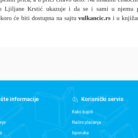
vo Ljiljane Krstić ukazuje i da se i sami u njemu 
koro će biti dostupna na sajtu
vulkancic.rs
i u knjiž
šte informacije
Korisnički servis
Kako kupiti
nje
Načini plaćanja
a
Isporuka