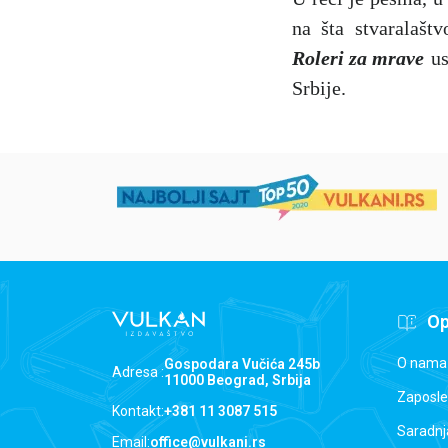
na šta stvaralašt
Roleri za mrave
us
Srbije.
Op
O nama
Gospodara Vučića 245b
Adresa :
11000 Beograd, Srbija
Zaposle
Kontakt:
+381 11 3087 515
Saradnj
Email:
office@vulkani.rs