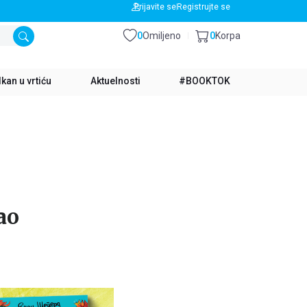
BESPLATNA DOSTAVA ZA IZNOS PREKO 3500 RSD
Prijavite se
Registrujte se
0
Omiljeno
0
Korpa
kan u vrtiću
Aktuelnosti
#BOOKTOK
ao