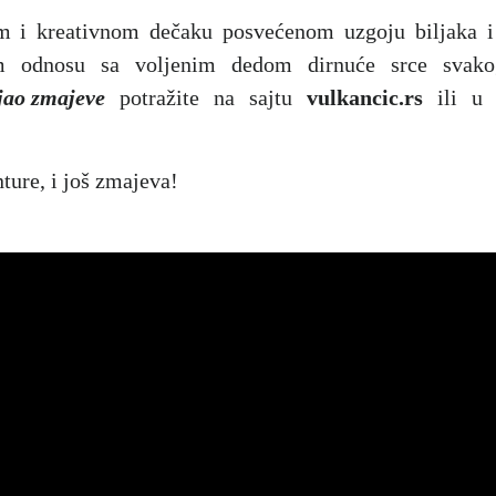
m i kreativnom dečaku posvećenom uzgoju biljaka i
m odnosu sa voljenim dedom dirnuće srce svakog
jao zmajeve
potražite na sajtu
vulkancic.rs
ili u o
ture, i još zmajeva!