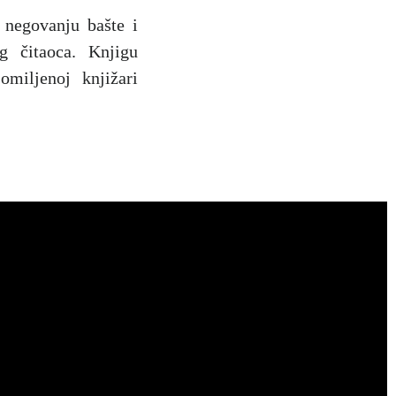
 negovanju bašte i
 čitaoca. Knjigu
miljenoj knjižari