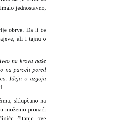
nimalo jednostavno,
lje obrve. Da li će
jeve, ali i tajnu o
živeo na krovu naše
ao na parceli pored
ca. Ideja o uzgoju
d
očima, sklupčano na
ju možemo pronaći
činiće čitanje ove