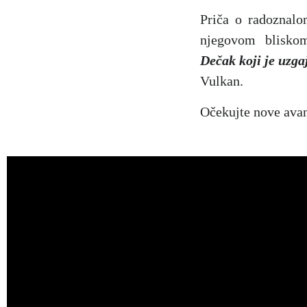
Priča o radoznalo
njegovom blisko
Dečak koji je uzga
Vulkan.
Očekujte nove avan