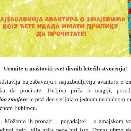
Uronite u maštoviti svet divnih letećih stvorenja!
stavlja najzabavniju i najuzbudljiviju avanturu o z
ku da pročitate. Dirljiva priča o magiji, porodi
jao zmajeve
je prvi deo serijala o jednom neobičnom 
ućnom ljubimcu.
i. Možemo ih pronaći – pogađajte! – u zmajskom v
dinoj bašti, više ništa neće biti isto. Tomas ubrzo sh