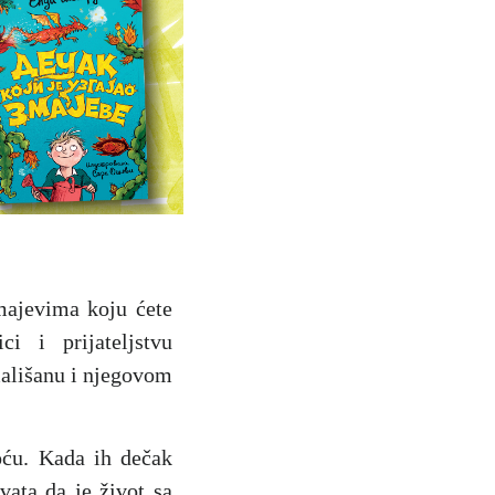
majevima koju ćete
ci i prijateljstvu
mališanu i njegovom
oću. Kada ih dečak
vata da je život sa