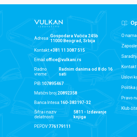
Op
O nama
Gospodara Vučića 245b
Adresa :
11000 Beograd, Srbija
Zaposle
Kontakt:
+381 11 3087 515
Saradnj
Email:
office@vulkani.rs
Kontakt
Radno
Radnim danima od 8 do 16
vreme:
sati
Uslovi k
PIB:
107895467
Politika
Matični broj:
20892358
Pravo n
Banca Intesa:
160-383197-32
Klub čit
Šifra i naziv
5811 - Izdavanje
delatnosti:
knjiga
PEPDV:
776179111