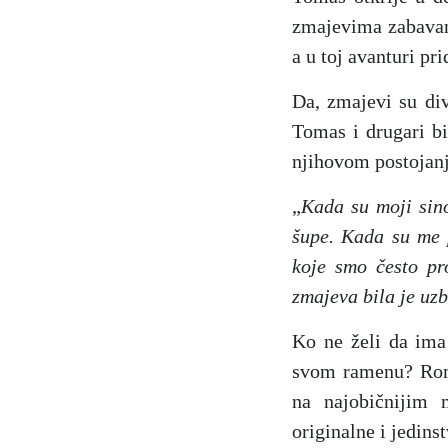
zmajevima zabavan,
a u toj avanturi pri
Da, zmajevi su div
Tomas i drugari bi
njihovom postojan
„
Kada su moji sino
šupe. Kada su me p
koje smo često pr
zmajeva bila je uzb
Ko ne želi da ima 
svom ramenu? R
na najobičnijim m
originalne i jedin