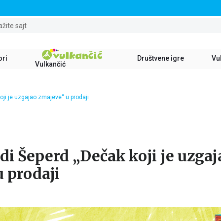
STALNI POPUST OD 15% NA SVE NASLOVE
ažite sajt
ori
Društvene igre
Vul
Vulkančić
ji je uzgajao zmajeve“ u prodaji
l
i Šeperd „Dečak koji je uzgaj
 prodaji