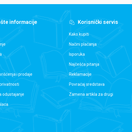
šte informacije
Korisnički servis
Kako kupiti
nje
Načini plaćanja
a
Isporuka
Najčešća pitanja
orišćenja i prodaje
Reklamacije
 privatnosti
Povraćaj sredstava
a odustajanje
Zamena artikla za drugi
alaca