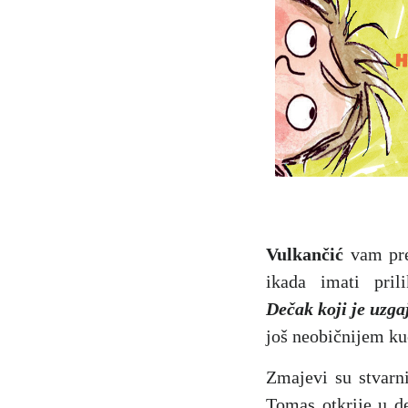
Vulkančić
vam pred
ikada imati prili
Dečak koji je uzga
još neobičnijem k
Zmajevi su stvarn
Tomas otkrije u de