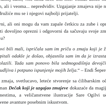
 ali i veoma... nepredvidiv. Uzgajanje zmajeva nije 
družiće mu se i njegovi najbolji prijatelji.
ni, ali oni mogu da vam zapale četkicu za zube i opr
ti dovoljno oprezni i odgovorni da sačuvaju svoje zma
ju?
vi bili mali, ispričala sam im priču o zmaju koji je 
itali odakle je došao, objasnila sam im da je izrast
olazili. Tada sam ponovo bila sedmogodišnja devojči
udljiva i potpuno ispunjenje mojih želja
.“ – Endi Šeper
zmaja, svetlucavo, leteće stvorenje sa ćilibarskim 
oman
Dečak koji je uzgajao zmajeve
dokazaće da magi
estima, a veličanstvene ilustracije Sare Ogilvi u
stvene avanture posebnim iskustvom.