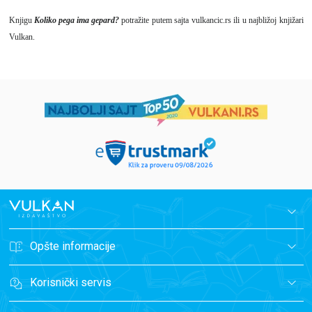
Knjigu
Koliko pega ima gepard?
potražite putem sajta
vulkancic.rs
ili u najbližoj knjižari
Vulkan.
Opšte informacije
Korisnički servis