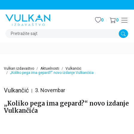
STALNI POPUST OD 15% NA SVE NASLOVE
0
0
Pretražite sajt
Vulkan izdavaštvo
Aktuelnosti
Vulkančić
„Koliko pega ima gepard?“ novo izdanje Vulkančića
Vulkančić
3. Novembar
„Koliko pega ima gepard?“ novo izdanje
Vulkančića