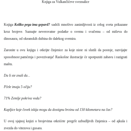
Knjiga za Vulkančićeve sveznalice
Knjiga
Koliko pega ima gepard?
sadrži mnoštvo zanimljivosti iz celog sveta prikazane
kroz brojeve. Saznajte neverovatne podatke o svemu i svačemu – od miševa do
dinosaura, od okeanskih dubina do dalekog svemira.
Zaronite u ovu knjigu i otkrijte činjenice za koje niste ni slutili da postoje, razvijajte
sposobnost pamćenja i povezivanja! Raskošne ilustracije će upotpuniti zabavu i razigrati
maštu.
Da li ste znali da...
Pčele imaju 5 očiju?
71% Zemlje pokriva voda?
Kapljice koje čovek iskija mogu da dostignu brzinu od 150 kilometara na čas?
U ovoj sjajnoj knjizi o brojevima otkrićete pregršt uzbudljivih činjenica – od ajkula i
zvezda do vitezova i gusara.