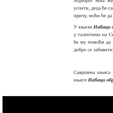
Једнорог Миа же
успети, деца ће с
причу, моћи ће да
У књизи
Набаци 
у талентима на С
ће му помоћи да 
добро се забавити
Савршена књига 
књиге
Набаци обр