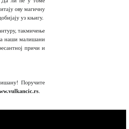
 Да ли ће у томе
читају ову магичну
добијају уз књигу.
вантуру, такмичење
, а наши малишани
ресантној причи и
лишану! Поручите
ww.vulkancic.rs
.