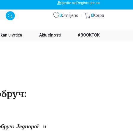
BESPLATNA DOSTAVA ZA IZNOS PREKO 3500 RSD
Prijavite se
Registrujte se
0
Omiljeno
0
Korpa
kan u vrtiću
Aktuelnosti
#BOOKTOK
обруч:
бруч: Једнорог
и