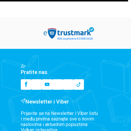
Pratite nas
Newsletter i Viber
Prijavite se na Newsletter i Viber listu
i među prvima saznajte sve o novim
naslovima i aktuelnim popustima
Vulkan izdavaštva.