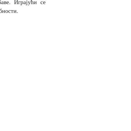
аве. Играјући се
бности.