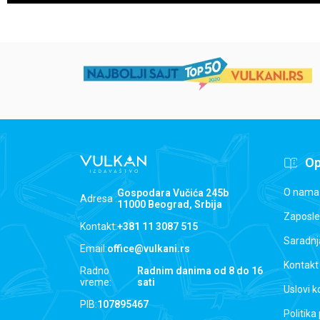
Op
O nama
Gospodara Vučića 245b
Adresa :
11000 Beograd, Srbija
Zaposle
Kontakt:
+381 11 3087 515
Saradnj
Email:
office@vulkani.rs
Kontakt
Radno
Radnim danima od 8 do 16
vreme:
sati
Uslovi k
PIB:
107895467
Politika