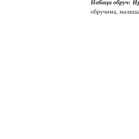
Набаци обруч: И
обручима, малиша