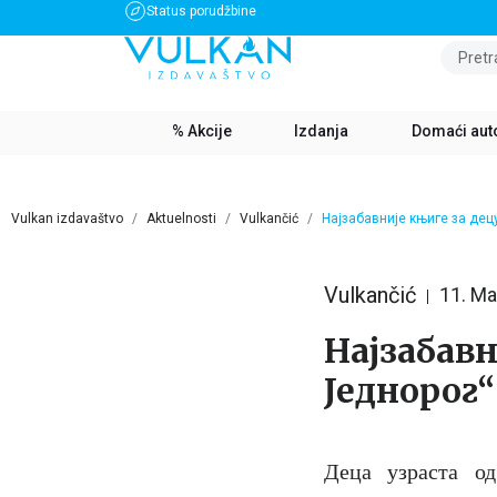
Status porudžbine
BESPLATNA DOSTAVA ZA IZNOS PREKO 3500 RSD
Pretr
% Akcije
Izdanja
Domaći aut
Vulkan izdavaštvo
Aktuelnosti
Vulkančić
Најзабавније књиге за децу
Vulkančić
11. Ma
Најзабавн
Једнорог“
Деца узраста о