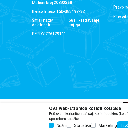
Matični broj:
20892358
Pravo n
Banca Intesa:
160-383197-32
Klub čit
Šifra i naziv
5811 - Izdavanje
delatnosti:
knjiga
PEPDV:
776179111
Ova web-stranica koristi kolačiće
Poštovani korisniče, naš sajt koristi cookies (kola
Iako se trudimo da budemo tačni, i
upotrebom kolačića.
Nužni
Statistika
Marketing
Proč