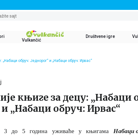
STALNI POPUST OD 15% NA SVE NASLOVE
ažite sajt
ori
Društvene igre
Vul
Vulkančić
: „Набаци обруч: Једнорог“ и „Набаци обруч: Ирвас“
j
ије књиге за децу: „Набаци 
 и „Набаци обруч: Ирвас“
д 3 до 5 година уживаће у књигама
Набаци о