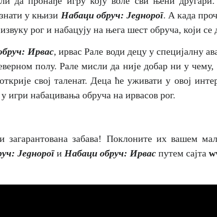
ли да пронађе игру коју воле сви њени другари.
азнати у књизи
Набаци обруч: Једнорог
. А када про
 извуку рог и набацују на њега шест обруча, који се 
обруч: Ирвас
, ирвас Рале води децу у специјалну а
еверном полу. Рале мисли да није добар ни у чему
открије свој таленат. Деца ће уживати у овој инте
 у игри набацивања обруча на ирвасов рог.
и загарантована забава! Поклоните их вашем ма
уч: Једнорог
и
Набаци обруч: Ирвас
путем сајта
w