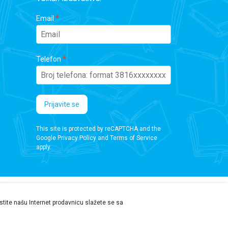
Email
Telefon
Prijavite se
This site is protected by reCAPTCHA and the
Google
Privacy Policy
and
Terms of Service
apply.
ristite našu Internet prodavnicu slažete se sa
 da proverite podatke pre kupovine.