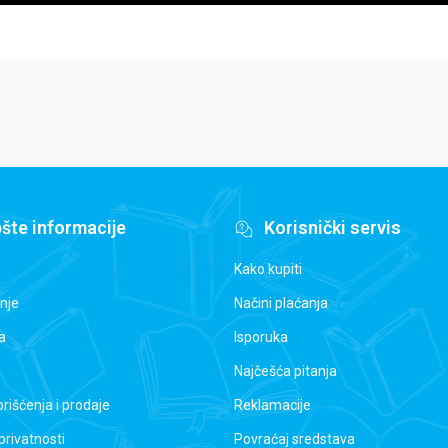
šte informacije
Korisnički servis
Kako kupiti
nje
Načini plaćanja
a
Isporuka
Najčešća pitanja
orišćenja i prodaje
Reklamacije
 privatnosti
Povraćaj sredstava