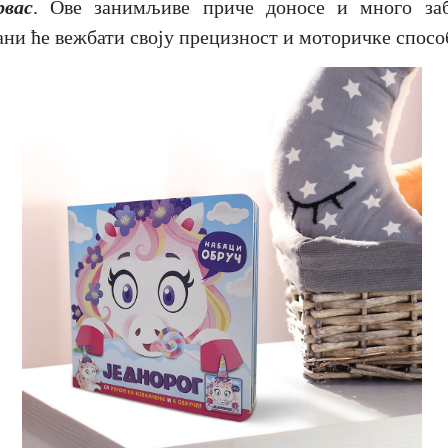
рвас
. Ове занимљиве приче доносе и много заб
ни ће вежбати своју прецизност и моторичке спосо