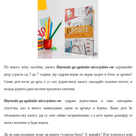
По много чему посебна, књига
Научите да цртате апсолутно све
одушевиће
децу узраста од 5 до 7 година, јер садржи корак по корак водич и блок за цртање!
Свако дете воли да црта, а уз ову јединствену књигу савладаће основне потезе, и
можда једнога дана постати врхунски уметник.
Научите да цртате апсолутно све
садржи једноставна и лако савладива
упутства, као и много занимљивих сцена за цртање и бојење. Ваше дете ће
обожавати ову књигу, јер су сати забаве загарантовани, а у исто време развијају се
многе вештине и буди машта.
Да ли ваш малишан може да нацрта гусарски брод? А жирафу? Или једнорога који