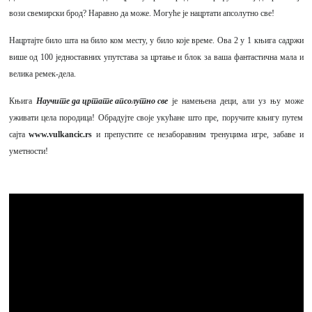
вози свемирски брод? Наравно да може. Могуће је нацртати апсолутно све!
Нацртајте било шта на било ком месту, у било које време. Ова 2 у 1 књига садржи
више од 100 једноставних упутстава за цртање и блок за ваша фантастична мала и
велика ремек-дела.
Књига
Научите да цртате апсолутно све
је намењена деци, али уз њу може
уживати цела породица! Обрадујте своје укућане што пре, поручите књигу путем
сајта
www.vulkancic.rs
и препустите се незаборавним тренуцима игре, забаве и
уметности!