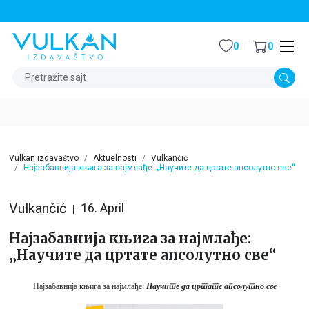
STALNI POPUST OD 15% NA SVE NASLOVE
0
0
Pretražite sajt
Vulkan izdavaštvo
Aktuelnosti
Vulkančić
Најзабавнија књига за најмлађе: „Научите да цртате апсолутно све“
Vulkančić
16. April
Најзабавнија књига за најмлађе:
„Научите да цртате апсолутно све“
Најзабавнија књига за најмлађе:
Научите да цртате апсолутно све