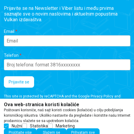
Prijavite se na Newsletter i Viber listu i među prvima
saznajte sve o novim naslovima i aktuelnim popustima
Vulkan izdavaštva.
Email
Telefon
Prijavite se
This site is protected by reCAPTCHA and the Google
Privacy Policy
and
Terms of Service
apply.
Ova web-stranica koristi kolačiće
Poštovani korisniče, naš sajt koristi cookies (kolačiće) u cilju poboljšanja
korisničkog iskustva. Ukoliko nastavite da pregledate i koristite našu Internet
prodavnicu slažete se sa upotrebom kolačića.
Nužni
Statistika
Marketing
Iako se trudimo da budemo tačni, informacije na ovoj veb stranici mogu sadržati
Pročitajte više
Slažem se
Prihvatam sve