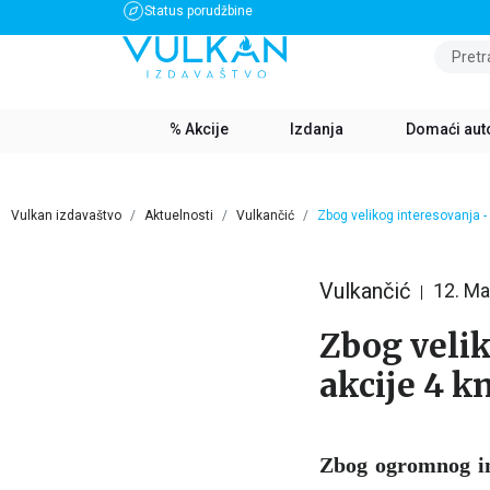
Status porudžbine
BESPLATNA DOSTAVA ZA IZNOS PREKO 3500 RSD
Pretr
% Akcije
Izdanja
Domaći aut
Vulkan izdavaštvo
Aktuelnosti
Vulkančić
Zbog velikog interesovanja - 
Vulkančić
12. Ma
Zbog velik
akcije 4 k
Zbog ogromnog in