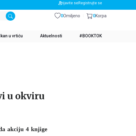
BESPLATNA DOSTAVA ZA IZNOS PREKO 3500 RSD
Prijavite se
Registrujte se
0
Omiljeno
0
Korpa
kan u vrtiću
Aktuelnosti
#BOOKTOK
i u okviru
da akciju 4 knjige