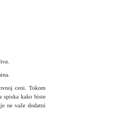
štva
.
atna.
dovnoj ceni. Tokom
sa spiska kako biste
ije ne važe dodatni