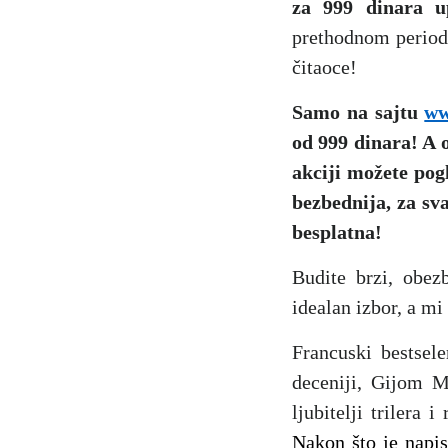
za 999 dinara u
prethodnom periodu 
čitaoce!
Samo na sajtu
ww
od 999 dinara! A 
akciji možete po
bezbednija, za sv
besplatna!
Budite brzi, obez
idealan izbor, a m
Francuski bestsele
deceniji, Gijom 
ljubitelji trilera
Nakon što je napis