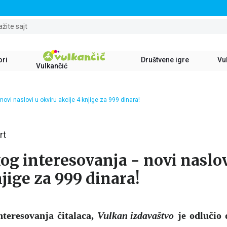
STALNI POPUST OD 15% NA SVE NASLOVE
ažite sajt
ori
Društvene igre
Vul
Vulkančić
novi naslovi u okviru akcije 4 knjige za 999 dinara!
rt
og interesovanja - novi naslov
njige za 999 dinara!
teresovanja čitalaca,
Vulkan izdavaštvo
je odlučio 