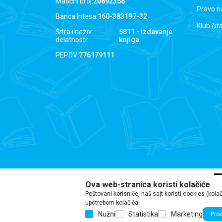
Matični broj:
20892358
Pravo n
Banca Intesa:
160-383197-32
Klub čit
Šifra i naziv
5811 - Izdavanje
delatnosti:
knjiga
PEPDV:
776179111
Ova web-stranica koristi kolačiće
Poštovani korisniče, naš sajt koristi cookies (kola
Iako se trudimo da budemo tačni, i
upotrebom kolačića.
Nužni
Statistika
Marketing
Proč