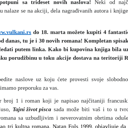
potpuni sa trideset novih naslova!
Neki od najč
nalaze se na akciji, dela nagrađivanih autora i knjige
w.vulkani.rs
do 18. marta možete kupiti 4 fantasti
od danas, tu je i 30 novih romana! Kompletan spisak
gledati putem
linka
. Kako bi kupovina knjiga bila uz
aku porudžbinu u toku akcije dostava na teritoriji R
bedite naslove uz koju ćete provesti svoje slobodn
i imamo preporuku za vas.
r broj 1 i roman koji je napisao najčitaniji francusk
Muso,
Tajni život pisca
sada može biti vaš i to u tv
 i romana sa uzbudljivim i neverovatnim obrtima oduš
ao tri kultna romana, Natan Fols 1999. objavljuje da 