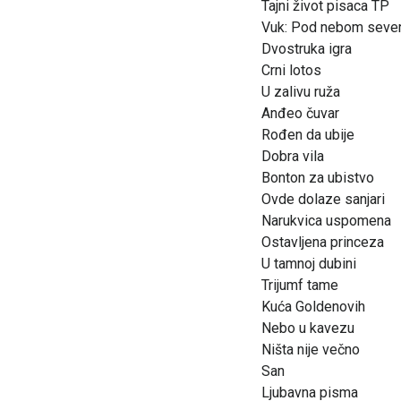
Tajni život pisaca TP
Vuk: Pod nebom seve
Dvostruka igra
Crni lotos
U zalivu ruža
Anđeo čuvar
Rođen da ubije
Dobra vila
Bonton za ubistvo
Ovde dolaze sanjari
Narukvica uspomena
Ostavljena princeza
U tamnoj dubini
Trijumf tame
Kuća Goldenovih
Nebo u kavezu
Ništa nije večno
San
Ljubavna pisma