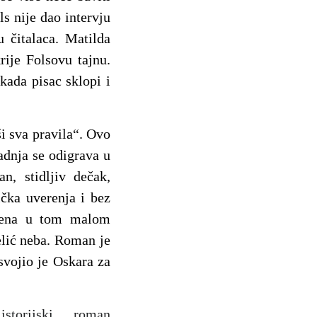
s nije dao intervju
u čitalaca. Matilda
ije Folsovu tajnu.
kada pisac sklopi i
i sva pravila
“. Ovo
adnja se odigrava u
n, stidljiv dečak,
ička uverenja i bez
orena u tom malom
elić neba. Roman je
svojio je Oskara za
storijski roman