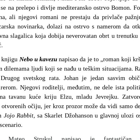
 se na prelepo i divlje mediteransko ostrvo Bomon. Fol
a, ali njegovi romani ne prestaju da privlače pažnj
arska novinarka, dolazi na ostrvo s namerom da otkr
vna slagalica koja dobija neverovatan obrt u trenutku 
ć.
a knjigu
Nebo u kavezu
napisao da je to
„roman koji krš
m dilemama ljudi koji se nađu u teškim situacijama. R
rugog svetskog rata. Johan je jedan sasvim običa
rerom. Njegovi roditelji, međutim, ne dele ista polit
 na tavanu kuće kriju Elzu, mladu Jevrejku. Zatv
a otvorenih očiju, jer kroz prozor može da vidi samo d
lm
Jojo Rabbit
, sa Skarlet Džohanson u glavnoj ulozi o
 scenario.
sac Mateo Strukul napisao je fantastičan i