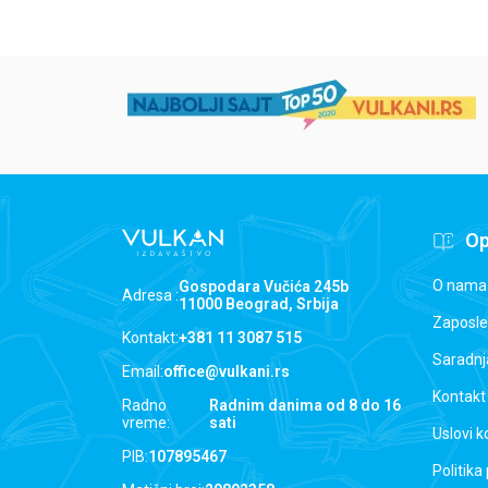
Op
O nama
Gospodara Vučića 245b
Adresa :
11000 Beograd, Srbija
Zaposle
Kontakt:
+381 11 3087 515
Saradnj
Email:
office@vulkani.rs
Kontakt
Radno
Radnim danima od 8 do 16
vreme:
sati
Uslovi k
PIB:
107895467
Politika