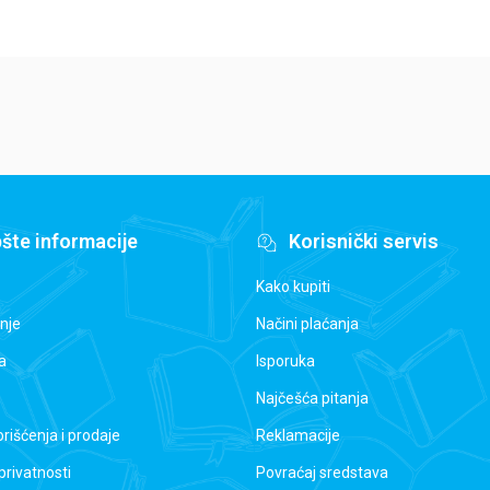
šte informacije
Korisnički servis
Kako kupiti
nje
Načini plaćanja
a
Isporuka
Najčešća pitanja
orišćenja i prodaje
Reklamacije
 privatnosti
Povraćaj sredstava