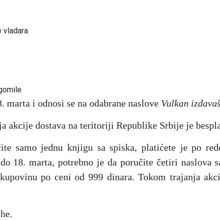
e vladara
gomile
8. marta i odnosi se na odabrane naslove
Vulkan izdava
a akcije dostava na teritoriji Republike Srbije je bespl
ite samo jednu knjigu sa spiska, platićete je po re
 do 18. marta, potrebno je da poručite četiri naslova 
 kupovinu po ceni od 999 dinara. Tokom trajanja akc
ihe.