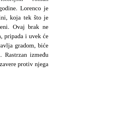
godine. Lorenco je
ni, koja tek što je
veni.
Ovaj brak ne
, pripada i uvek će
avlja gradom, biće
a. Rastrzan između
 zavere protiv njega