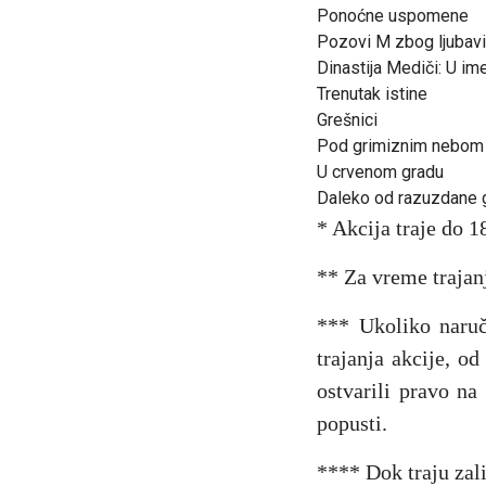
Ponoćne uspomene
Pozovi M zbog ljubavi
Dinastija Mediči: U im
Trenutak istine
Grešnici
Pod grimiznim nebom
U crvenom gradu
Daleko od razuzdane 
* Akcija traje do 1
** Za vreme trajanj
*** Ukoliko naruč
trajanja akcije, od
ostvarili pravo na
popusti.
**** Dok traju zal