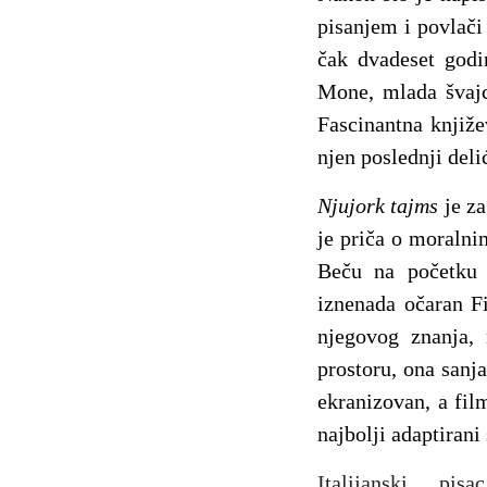
pisanjem i povlači
čak dvadeset godin
Mone, mlada švajc
Fascinantna knjiže
njen poslednji deli
Njujork tajms
je z
je priča o moralni
Beču na početku D
iznenada očaran Fi
njegovog znanja,
prostoru, ona sanj
ekranizovan, a fi
najbolji adaptirani
Italijanski pi