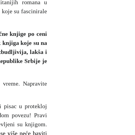
itanijih romana u
 koje su fascinirale
čne knjige po ceni
 knjiga koje su na
budljivija, lakša i
epublike Srbije je
o vreme. Napravite
i pisac u protekloj
rdom povezu! Pravi
evljeni su knjigom.
se više neće baviti