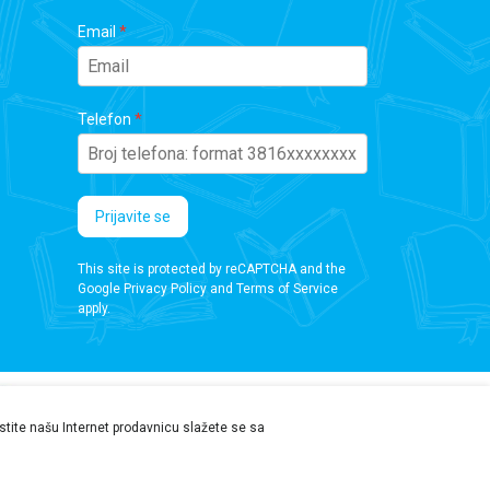
Email
Telefon
Prijavite se
This site is protected by reCAPTCHA and the
Google
Privacy Policy
and
Terms of Service
apply.
ristite našu Internet prodavnicu slažete se sa
 da proverite podatke pre kupovine.