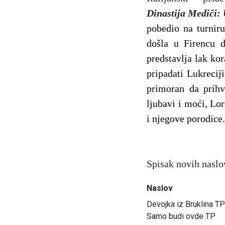
Dinastija Mediči:
pobedio na turniru
došla u Firencu d
predstavlja lak ko
pripadati Lukrecij
primoran da prihv
ljubavi i moći, Lor
i njegove porodice.
Spisak novih naslo
Naslov
Devojka iz Bruklina TP
Samo budi ovde TP