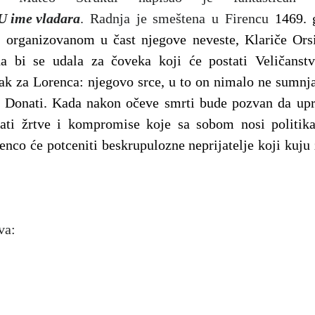
 U ime vladara
. Radnja je smeštena u Firencu
1469. 
 organizovanom u čast njegove neveste, Klariče Orsi
a bi se udala za čoveka koji će postati Veličanst
rak za Lorenca: njegovo srce, u to on nimalo ne sumnja
i Donati.
Kada nakon očeve smrti bude pozvan da upr
ati žrtve i kompromise koje sa sobom nosi politik
enco će potceniti beskrupulozne neprijatelje koji kuju
va: