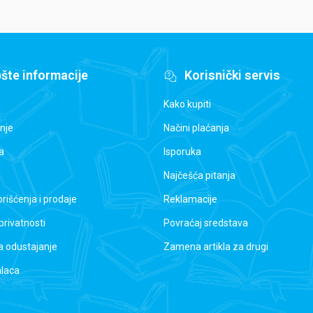
šte informacije
Korisnički servis
Kako kupiti
nje
Načini plaćanja
a
Isporuka
Najčešća pitanja
orišćenja i prodaje
Reklamacije
 privatnosti
Povraćaj sredstava
a odustajanje
Zamena artikla za drugi
alaca