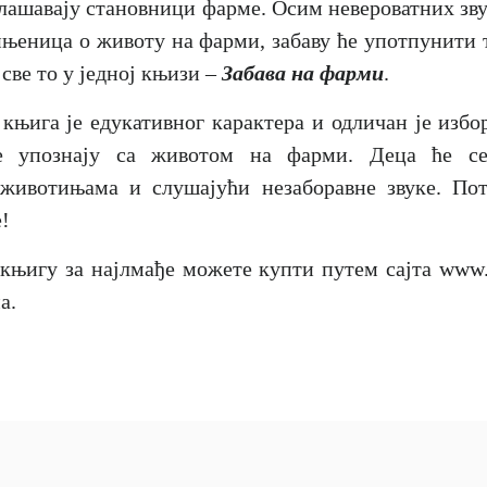
оглашавају становници фарме. Осим невероватних зв
ињеница о животу на фарми, забаву ће употпунити 
 све то у једној књизи –
Забава на фарми
.
 књига је едукативног карактера и одличан је избо
е упознају са животом на фарми. Деца ће се
животињама и слушајући незаборавне звуке. Пот
!
књигу за најлмађе можете купти путем сајта
www.
а.