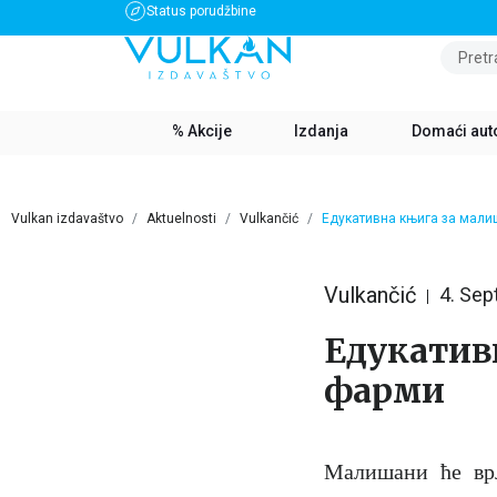
Status porudžbine
BESPLATNA DOSTAVA ZA IZNOS PREKO 3500 RSD
Pretr
% Akcije
Izdanja
Domaći aut
Vulkan izdavaštvo
Aktuelnosti
Vulkančić
Едукативна књига за мали
Vulkančić
4. Se
Едукатив
фарми
Малишани ће врл