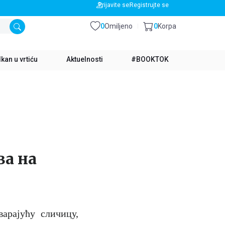
BESPLATNA DOSTAVA ZA IZNOS PREKO 3500 RSD
Prijavite se
Registrujte se
0
Omiljeno
0
Korpa
kan u vrtiću
Aktuelnosti
#BOOKTOK
ва на
арајућу сличицу,