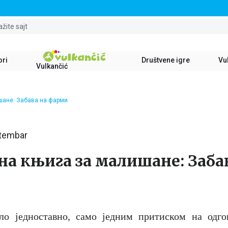
STALNI POPUST OD 15% NA SVE NASLOVE
ažite sajt
ori
Društvene igre
Vul
Vulkančić
шане: Забава на фарми
ptembar
на књига за малишане: Заба
о једноставно, само једним притиском на одгов