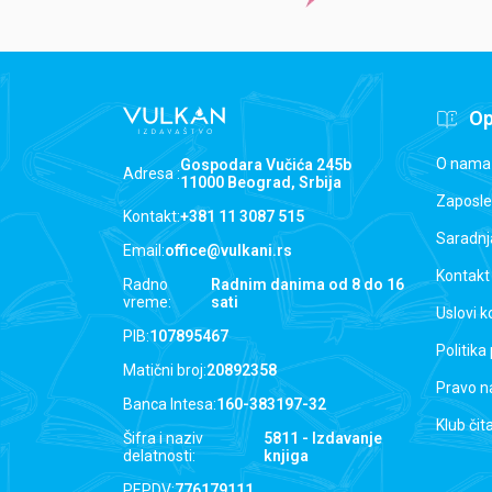
Op
O nama
Gospodara Vučića 245b
Adresa :
11000 Beograd, Srbija
Zaposle
Kontakt:
+381 11 3087 515
Saradnj
Email:
office@vulkani.rs
Kontakt
Radno
Radnim danima od 8 do 16
vreme:
sati
Uslovi k
PIB:
107895467
Politika
Matični broj:
20892358
Pravo n
Banca Intesa:
160-383197-32
Klub čit
Šifra i naziv
5811 - Izdavanje
delatnosti:
knjiga
PEPDV:
776179111