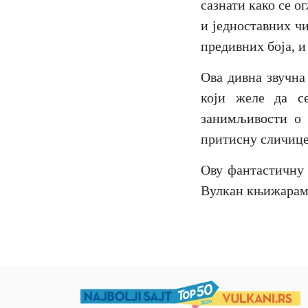
сазнати како се 
и једноставних ч
предивних боја, и
Ова дивна звучна
који желе да с
занимљивости о 
притисну сличице
Ову фантастичну 
Вулкан књижарам