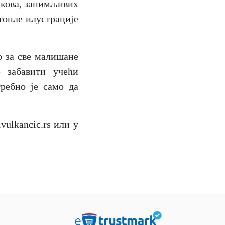
укова, занимљивих
топле илустрације
р за све малишане
 забавити учећи
ребно је само да
vulkancic.rs
или у