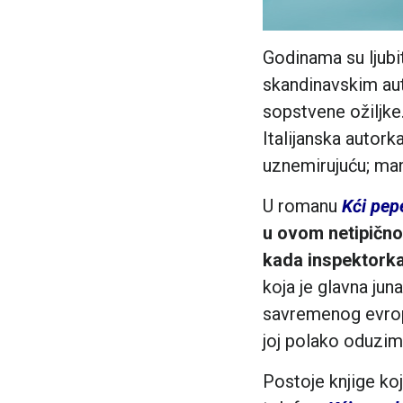
Godinama su ljubit
skandinavskim aut
sopstvene ožiljk
Italijanska autork
uznemirujuću; man
U romanu
Kći pep
u ovom netipično
kada inspektorka 
koja je glavna jun
savremenog evrops
joj polako oduzim
Postoje knjige ko