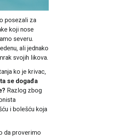
no posezali za
ake koji nose
samo severu.
ledenu, ali jednako
rak svojih likova.
nja ko je krivac,
 šta se događa
e?
Razlog zbog
onista
ću i bolešću koja
mo da proverimo