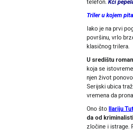
telefon.
Kći pepel
Triler u kojem pit
Iako je na prvi po
površinu, vrlo br
klasičnog trilera.
U središtu roman
koja se istovreme
njen život ponovo
Serijski ubica t
vremena da prona
Ono što
Ilariju Tut
da od kriminalist
zločine i istrage.