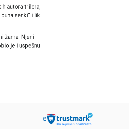
ih autora trilera,
puna senki“ i lik
i žanra. Njeni
obio je i uspešnu