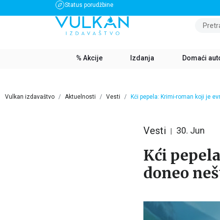
Status porudžbine
BESPLATNA DOSTAVA ZA IZNOS PREKO 3500 RSD
Pretr
% Akcije
Izdanja
Domaći aut
Vulkan izdavaštvo
Aktuelnosti
Vesti
Kći pepela: Krimi-roman koji je 
Vesti
30. Jun
Kći pepela
doneo neš