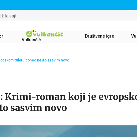
STALNI POPUST OD 15% NA SVE NASLOVE
ažite sajt
ori
Društvene igre
Vul
Vulkančić
evropskom trileru doneo nešto sasvim novo
: Krimi-roman koji je evropsk
to sasvim novo