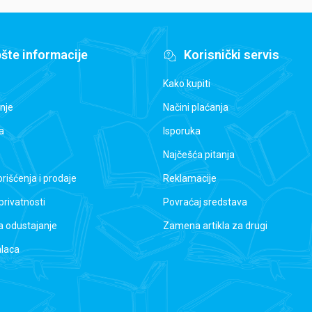
šte informacije
Korisnički servis
Kako kupiti
nje
Načini plaćanja
a
Isporuka
Najčešća pitanja
orišćenja i prodaje
Reklamacije
 privatnosti
Povraćaj sredstava
a odustajanje
Zamena artikla za drugi
alaca