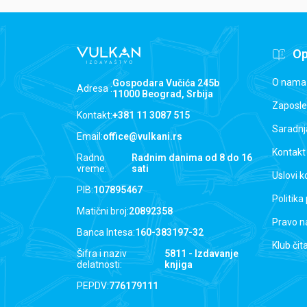
Op
O nama
Gospodara Vučića 245b
Adresa :
11000 Beograd, Srbija
Zaposle
Kontakt:
+381 11 3087 515
Saradnj
Email:
office@vulkani.rs
Kontakt
Radno
Radnim danima od 8 do 16
vreme:
sati
Uslovi k
PIB:
107895467
Politika
Matični broj:
20892358
Pravo n
Banca Intesa:
160-383197-32
Klub čit
Šifra i naziv
5811 - Izdavanje
delatnosti:
knjiga
PEPDV:
776179111