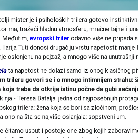
elji misterije i psiholoških trilera gotovo instinktiv
orima, tražeći hladnu atmosferu, mračne tajne i jun
e. Međutim,
evropski triler
odavno više ne pripada 
a Ilarija Tuti donosi drugačiju vrstu napetosti: manje 
je oslonjenu na pejzaž, a mnogo više na unutrašnji m
ela
ta napetost ne dolazi samo iz onog klasičnog pita
m trileru govori se i o mnogo intimnijem strahu:
koja treba da otkrije istinu počne da gubi sećanj
akinja - Teresa Batalja, jedna od najposebnijih protag
kog trilera: žena koja se bori sa zločinom, prošloš
a ono na šta se najviše oslanjala: sopstveni um.
je čitamo usput i postoje one zbog kojih zaboravi