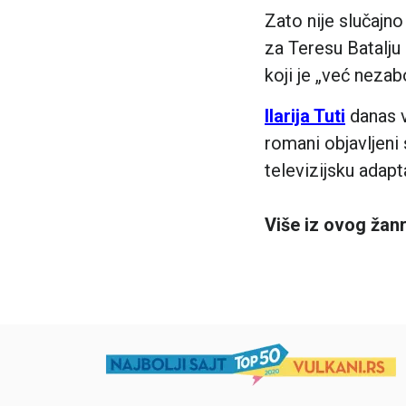
Zato nije slučajno
za Teresu Batalju 
koji je „već nezab
Ilarija Tuti
danas v
romani objavljeni 
televizijsku adapta
Više iz ovog žan