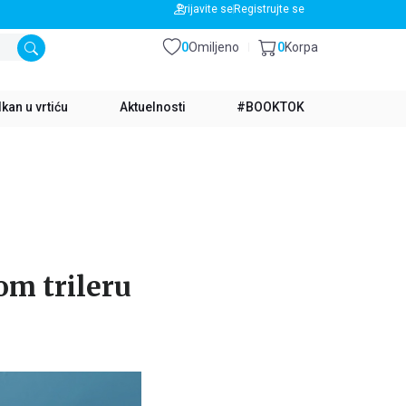
BESPLATNA DOSTAVA ZA IZNOS PREKO 3500 RSD
Prijavite se
Registrujte se
0
Omiljeno
0
Korpa
kan u vrtiću
Aktuelnosti
#BOOKTOK
om trileru