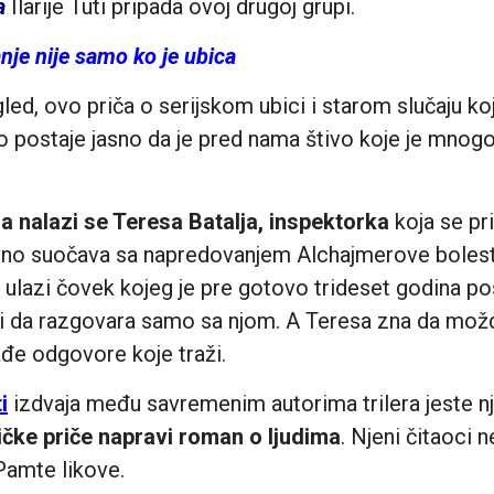
a
Ilarije Tuti pripada ovoj drugoj grupi.
anje nije samo ko je ubica
gled, ovo priča o serijskom ubici i starom slučaju ko
zo postaje jasno da je pred nama štivo koje je mnog
a nalazi se Teresa Batalja, inspektorka
koja se pri
no suočava sa napredovanjem Alchajmerove bolesti.
 ulazi čovek kojeg je pre gotovo trideset godina pos
raži da razgovara samo sa njom. A Teresa zna da m
đe odgovore koje traži.
i
izdvaja među savremenim autorima trilera jeste n
ičke priče napravi roman o ljudima
. Njeni čitaoci
 Pamte likove.