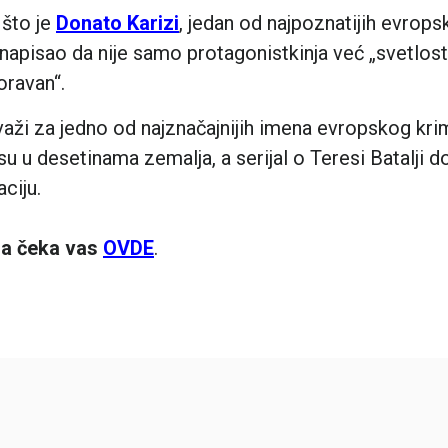
 što je
Donato Karizi
, jedan od najpoznatijih evropsk
napisao da nije samo protagonistkinja već „svetlost 
oravan“.
aži za jedno od najznačajnijih imena evropskog krim
su u desetinama zemalja, a serijal o Teresi Batalji d
ciju.
ra čeka vas
OVDE
.