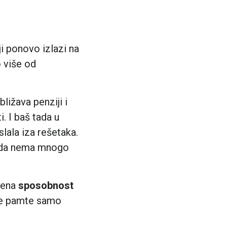
ji ponovo izlazi na
o više od
bližava penziji i
 I baš tada u
lala iza rešetaka.
ožda nema mnogo
jena
sposobnost
 ne pamte samo