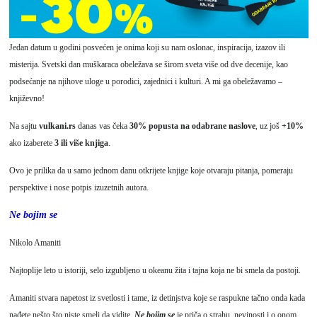
Jedan datum u godini posvećen je onima koji su nam oslonac, inspiracija, izazov ili
misterija. Svetski dan muškaraca obeležava se širom sveta više od dve decenije, kao
podsećanje na njihove uloge u porodici, zajednici i kulturi. A mi ga obeležavamo –
književno!
Na sajtu
vulkani.rs
danas vas čeka
30% popusta na odabrane naslove
, uz još
+10%
ako izaberete
3 ili više knjiga
.
Ovo je prilika da u samo jednom danu otkrijete knjige koje otvaraju pitanja, pomeraju
perspektive i nose potpis izuzetnih autora.
Ne bojim se
Nikolo Amaniti
Najtoplije leto u istoriji, selo izgubljeno u okeanu žita i tajna koja ne bi smela da postoji.
Amaniti stvara napetost iz svetlosti i tame, iz detinjstva koje se raspukne tačno onda kada
nađete nešto što niste smeli da vidite.
Ne bojim se
je priča o strahu, nevinosti i o onom