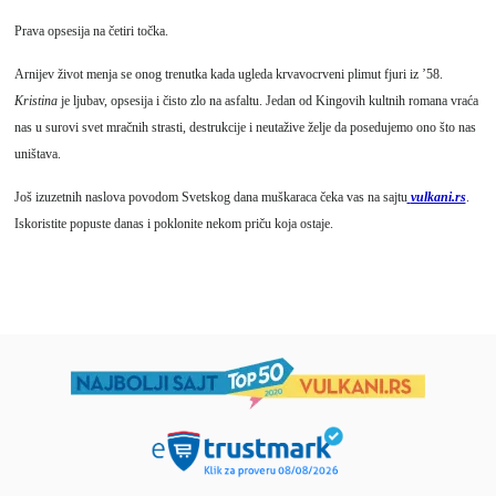
Prava opsesija na četiri točka.
Arnijev život menja se onog trenutka kada ugleda krvavocrveni plimut fjuri iz ’58.
Kristina
je ljubav, opsesija i čisto zlo na asfaltu. Jedan od Kingovih kultnih romana vraća
nas u surovi svet mračnih strasti, destrukcije i neutažive želje da posedujemo ono što nas
uništava.
Još izuzetnih naslova povodom Svetskog dana muškaraca čeka vas na sajtu
vulkani.rs
.
Iskoristite popuste danas i poklonite nekom priču koja ostaje.