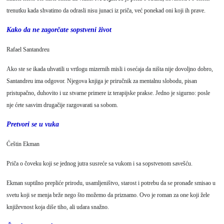
trenutku kada shvatimo da odrasli nisu junaci iz priča, već ponekad oni koji ih prave.
Kako da ne zagorčate sopstveni život
Rafael Santandreu
Ako ste se ikada uhvatili u vrtlogu mizernih misli i osećaja da ništa nije dovoljno dobro,
Santandreu ima odgovor. Njegova knjiga je priručnik za mentalnu slobodu, pisan
pristupačno, duhovito i uz stvarne primere iz terapijske prakse. Jedno je sigurno: posle
nje ćete sasvim drugačije razgovarati sa sobom.
Pretvori se u vuka
Ćeštin Ekman
Priča o čoveku koji se jednog jutra susreće sa vukom i sa sopstvenom savešću.
Ekman suptilno prepliće prirodu, usamljeništvo, starost i potrebu da se pronađe smisao u
svetu koji se menja brže nego što možemo da priznamo. Ovo je roman za one koji žele
književnost koja diše tiho, ali udara snažno.