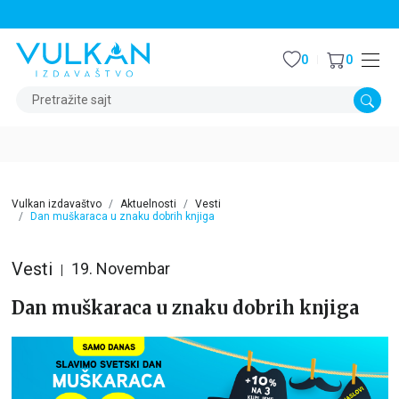
STALNI POPUST OD 15% NA SVE NASLOVE
0
0
Pretražite sajt
Vulkan izdavaštvo
Aktuelnosti
Vesti
Dan muškaraca u znaku dobrih knjiga
Vesti
19. Novembar
Dan muškaraca u znaku dobrih knjiga