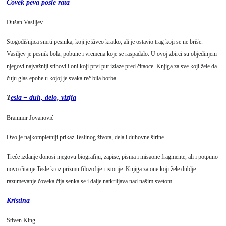
Čovek peva posle rata
Dušan Vasiljev
Stogodišnjica smrti pesnika, koji je živeo kratko, ali je ostavio trag koji se ne briše.
Vasiljev je pesnik bola, pobune i vremena koje se raspadalo. U ovoj zbirci su objedinjeni
njegovi najvažniji stihovi i oni koji prvi put izlaze pred čitaoce. Knjiga za sve koji žele da
čuju glas epohe u kojoj je svaka reč bila borba.
T
esla – duh, delo, vizija
Branimir Jovanović
Ovo je najkompletniji prikaz Teslinog života, dela i duhovne širine.
Treće izdanje donosi njegovu biografiju, zapise, pisma i misaone fragmente, ali i potpuno
novo čitanje Tesle kroz prizmu filozofije i istorije. Knjiga za one koji žele dublje
razumevanje čoveka čija senka se i dalje natkriljava nad našim svetom.
Kristina
Stiven King