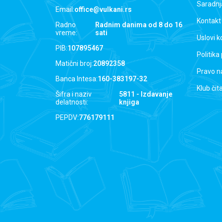
Saradnj
Email:
office@vulkani.rs
Kontakt
Radno
Radnim danima od 8 do 16
vreme:
sati
Uslovi k
PIB:
107895467
Politika
Matični broj:
20892358
Pravo n
Banca Intesa:
160-383197-32
Klub čit
Šifra i naziv
5811 - Izdavanje
delatnosti:
knjiga
PEPDV:
776179111