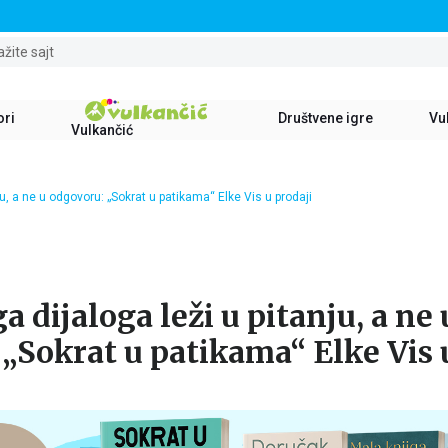
STALNI POPUST OD 15% NA SVE NASLOVE
ažite sajt
ori
Društvene igre
Vul
Vulkančić
ju, a ne u odgovoru: „Sokrat u patikama“ Elke Vis u prodaji
a dijaloga leži u pitanju, a ne 
„Sokrat u patikama“ Elke Vis 