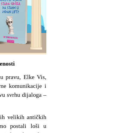
enosti
u pravu, Elke Vis,
vne komunikacije i
vu svrhu dijaloga –
ih velikih antičkih
mo postali loši u