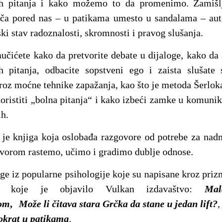
ih pitanja i kako možemo to da promenimo. Zamišl
rača pored nas – u patikama umesto u sandalama – au
ki stav radoznalosti, skromnosti i pravog slušanja.
učićete kako da pretvorite debate u dijaloge, kako da
ih pitanja, odbacite sopstveni ego i zaista slušate 
roz moćne tehnike zapažanja, kao što je metoda Šerlo
oristiti „bolna pitanja“ i kako izbeći zamke u komunik
ih.
je knjiga koja oslobađa razgovore od potrebe za nad
vorom rastemo, učimo i gradimo dublje odnose.
ge iz popularne psihologije koje su napisane kroz priz
va koje je objavilo Vulkan izdavaštvo:
Mal
kom
,
Može li čitava stara Grčka da stane u jedan lift?
okrat u patikama
.