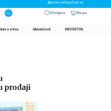
BESPLATNA DOSTAVA ZA IZNOS PREKO 3500 RSD
Prijavite se
Registrujte se
0
Omiljeno
0
Korpa
kan u vrtiću
Aktuelnosti
#BOOKTOK
u
u prodaji