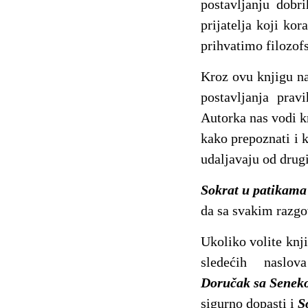
postavljanju dobr
prijatelja koji ko
prihvatimo filozofs
Kroz ovu knjigu na
postavljanja prav
Autorka nas vodi k
kako prepoznati i k
udaljavaju od drug
Sokrat u patikama
da sa svakim razgo
Ukoliko volite knji
sledećih naslo
Doručak sa Sene
sigurno dopasti i
S