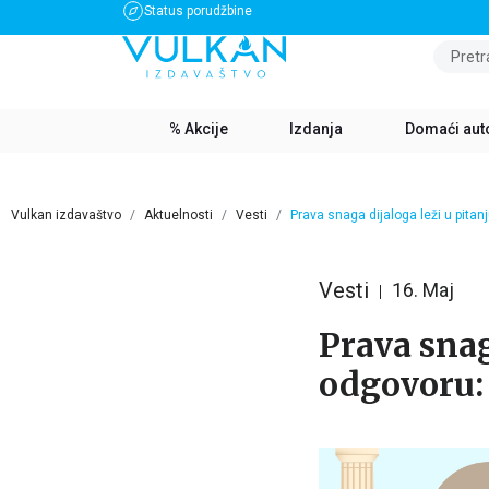
Status porudžbine
BESPLATNA DOSTAVA ZA IZNOS PREKO 3500 RSD
Pretr
% Akcije
Izdanja
Domaći aut
Vulkan izdavaštvo
Aktuelnosti
Vesti
Prava snaga dijaloga leži u pitan
Vesti
16. Maj
Prava snag
odgovoru: 