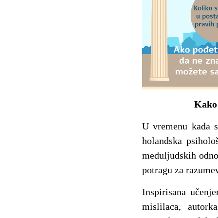
Kako 
U vremenu kada su
holandska psiholo
međuljudskih odno
potragu za razumev
Inspirisana učenje
mislilaca, autor