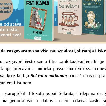
da razgovaramo sa više radoznalosti, slušanja i iskr
 razgovori često samo trka za dokazivanjem ko je 
škinja, predavač i autorka posvećena temi svakodne
sa, kroz knjigu
Sokrat u patikama
podseća nas na pra
anjem i istinom.
m starogrčkih filozofa poput Sokrata, i idejama drug
ka na jednostavan i duhovit način otkriva zašto s