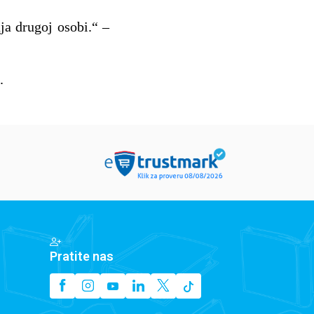
ja drugoj osobi.“ –
.
Pratite nas