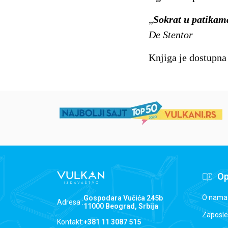
„
Sokrat u patikam
De Stentor
Knjiga je dostupna
Op
O nama
Gospodara Vučića 245b
Adresa :
11000 Beograd, Srbija
Zaposle
Kontakt:
+381 11 3087 515