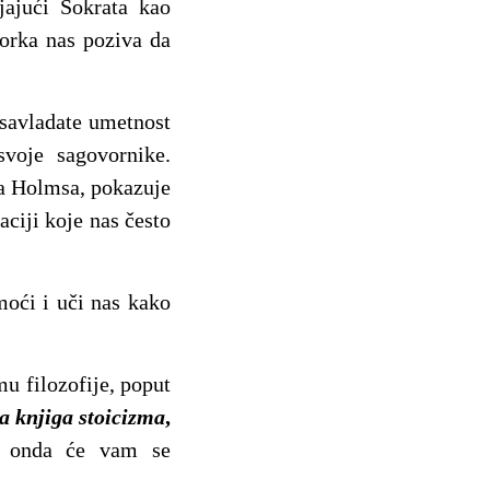
jajući Sokrata kao
torka nas poziva da
 savladate umetnost
svoje sagovornike.
ka Holmsa, pokazuje
aciji koje nas često
moći i uči nas kako
mu filozofije, poput
a knjiga stoicizma
,
, onda će vam se