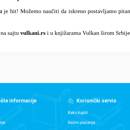
a
je hit! Možemo naučiti da iskreno postavljamo pitan
 na sajtu
vulkani.rs
i u knjižarama Vulkan širom Srbije
šte informacije
Korisnički servis
Kako kupiti
nje
Načini plaćanja