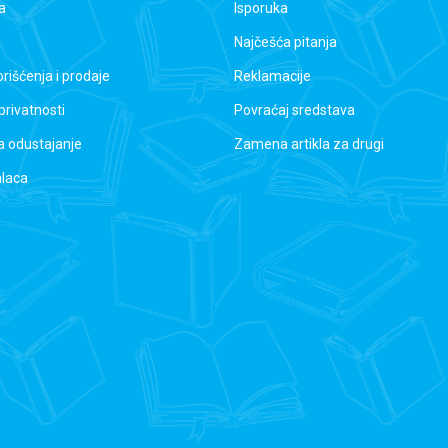
a
Isporuka
Najčešća pitanja
orišćenja i prodaje
Reklamacije
 privatnosti
Povraćaj sredstava
a odustajanje
Zamena artikla za drugi
alaca