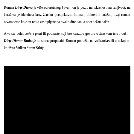
Roman
Dirty Diana
je više od erotskog štiva – on je poziv na iskrenost, na ranjivost, na
istraživanje identiteta kroz žensku perspektivu. Intiman, duhovit i snažan, ovaj roman
otvara teme koje su retko zastupljene na ovako direktan, a opet nežan način.
Ako ste voleli
Seks i grad
ili podkaste koji bez cenzure govore o ženskom telu i duši –
Dirty Diana: Buđenje
ne smete propustiti. Roman potražite na
vulkani.rs
ili u nekoj od
knjižara Vulkan širom Srbije.