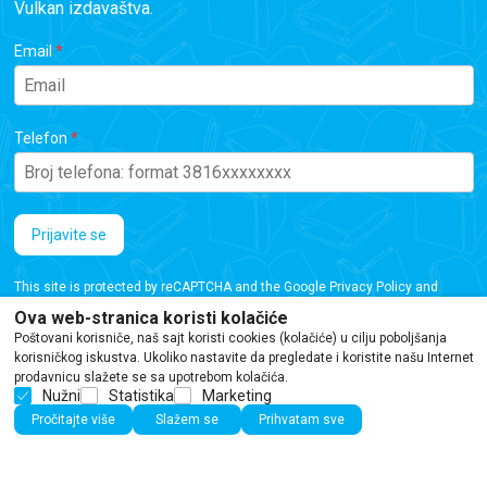
Vulkan izdavaštva.
Email
Telefon
Prijavite se
This site is protected by reCAPTCHA and the Google
Privacy Policy
and
Terms of Service
apply.
Ova web-stranica koristi kolačiće
Poštovani korisniče, naš sajt koristi cookies (kolačiće) u cilju poboljšanja
korisničkog iskustva. Ukoliko nastavite da pregledate i koristite našu Internet
prodavnicu slažete se sa upotrebom kolačića.
Nužni
Statistika
Marketing
Iako se trudimo da budemo tačni, informacije na ovoj veb stranici mogu sadržati
Pročitajte više
Slažem se
Prihvatam sve
greške ili propuste. Preporučujemo da proverite podatke pre kupovine.
©2026
www.vulkani.rs
Powered by
NB SOFT
Sva prava zadržana.