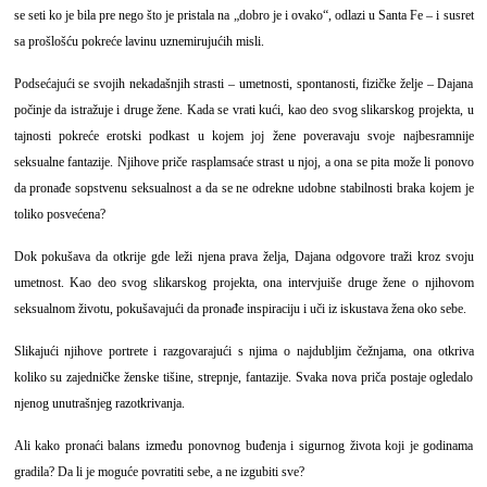
se seti ko je bila pre nego što je pristala na „dobro je i ovako“, odlazi u Santa Fe – i susret
sa prošlošću pokreće lavinu uznemirujućih misli.
Podsećajući se svojih nekadašnjih strasti – umetnosti, spontanosti, fizičke želje – Dajana
počinje da istražuje i druge žene. Kada se vrati kući, kao deo svog slikarskog projekta, u
tajnosti pokreće erotski podkast u kojem joj žene poveravaju svoje najbesramnije
seksualne fantazije. Njihove priče rasplamsaće strast u njoj, a ona se pita može li ponovo
da pronađe sopstvenu seksualnost a da se ne odrekne udobne stabilnosti braka kojem je
toliko posvećena?
Dok pokušava da otkrije gde leži njena prava želja, Dajana odgovore traži kroz svoju
umetnost. Kao deo svog slikarskog projekta, ona intervjuiše druge žene o njihovom
seksualnom životu, pokušavajući da pronađe inspiraciju i uči iz iskustava žena oko sebe.
Slikajući njihove portrete i razgovarajući s njima o najdubljim čežnjama, ona otkriva
koliko su zajedničke ženske tišine, strepnje, fantazije. Svaka nova priča postaje ogledalo
njenog unutrašnjeg razotkrivanja.
Ali kako pronaći balans između ponovnog buđenja i sigurnog života koji je godinama
gradila? Da li je moguće povratiti sebe, a ne izgubiti sve?