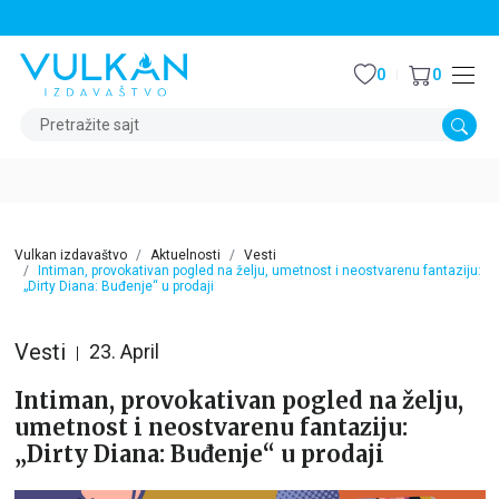
STALNI POPUST OD 15% NA SVE NASLOVE
0
0
Pretražite sajt
Vulkan izdavaštvo
Aktuelnosti
Vesti
Intiman, provokativan pogled na želju, umetnost i neostvarenu fantaziju:
„Dirty Diana: Buđenje“ u prodaji
Vesti
23. April
Intiman, provokativan pogled na želju,
umetnost i neostvarenu fantaziju:
„Dirty Diana: Buđenje“ u prodaji