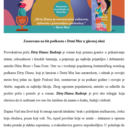
Zasnovano na hit podkastu s Demi Mur u glavnoj ulozi
Provokativna priča
Dirty Diana: Buđenje
je roman koji pomera granice u prikazivanju
intime, seksualnosti i ženskih fantazija, a potpisuju ga najbolje prijateljice i debitantske
autorke Džen Beser i Šana Feste. One su i tvorkinje popularnog feminističkog erotskog
podkasta
Dirty Diana
, koji je lansiran s Demi Mur kao naratorkom, i odmah je osvojio
mesto broj jedan na
Apple Podcast
listi, nominovan je za podkast godine i osvojio je
Ambie
, nagradu za najbolju fikciju. Zbog ogromne popularnosti, autorke su odlučile da
prošire priču i pretoče je u roman.
Dirty Diana: Buđenje
je prvi deo trilogije koja
obećava da će uzdrmati sve ono što mislimo da znamo o braku, žudnji i slobodi.
Dajana Vud ima život koji bi mnogi nazvali idealnim: brak s poželjnim muškarcem, ćerku
koju obožava, posao koji voli. No, ispod površine krije se nemir – intimnost u njenom
braku postala je daleka uspomena, a svakodnevica gotovo nepodnošljiva. U pokušaju da