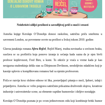
Neizbrisivi ožiljci prošlosti u zavodljivoj priči o moći i strasti
Autorka knjige Kerolajn OʼDonohju donosi raskošnu, satiričnu priču smeštenu u
savremeni London, uz povremene osvrte na prošlost u Irskoj tokom 2010. godine.
Glavna junakinja romana
Afera Rejčel
, Rejčel Marej, trudna novinarka u srećnom braku,
suočava se sa prošlošću koja ponovo izranja iz sećanja kada sazna da je njen bivši
profesor književnosti, Fred Birn, u komi. To otkriće je vraća u vreme kada je kao
nesigurna studentkinja delila stan sa Džejmsom Devlinom, neodoljivim mladićem koji je
kasnije uplovio u komplikovanu romansu baš sa njenim profesorom.
Priča se razvija kroz složene odnose tri lika, postavljajući pitanja o moći, ljubavi, izdaji i
prijateljstvu. Autorka se vešto poigrava satiričnim prikazima društvenih slojeva, kreativne
industrije i univerzitetske scene, uz elemente suptilne humoreske i dirljive nostalgije.
Kerolajn OʼDonohju poznata je po svom jedinstvenom stilu koji kombinuje britki humor