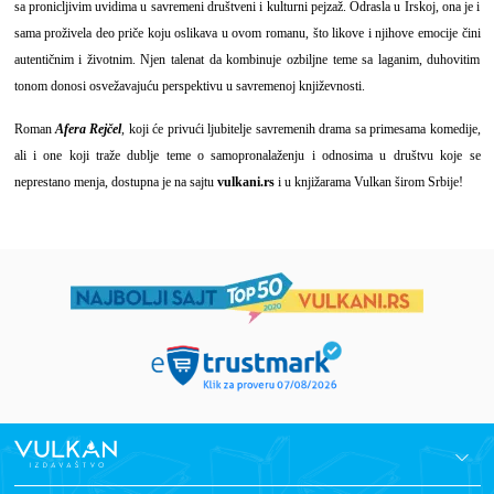
sa pronicljivim uvidima u savremeni društveni i kulturni pejzaž. Odrasla u Irskoj, ona je i
sama proživela deo priče koju oslikava u ovom romanu, što likove i njihove emocije čini
autentičnim i životnim. Njen talenat da kombinuje ozbiljne teme sa laganim, duhovitim
tonom donosi osvežavajuću perspektivu u savremenoj književnosti.
Roman
Afera Rejčel
, koji će privući ljubitelje savremenih drama sa primesama komedije,
ali i one koji traže dublje teme o samopronalaženju i odnosima u društvu koje se
neprestano menja, dostupna je na sajtu
vulkani.rs
i u knjižarama Vulkan širom Srbije!