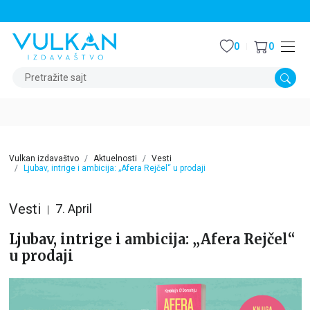
STALNI POPUST OD 15% NA SVE NASLOVE
0
0
Pretražite sajt
Vulkan izdavaštvo
Aktuelnosti
Vesti
Ljubav, intrige i ambicija: „Afera Rejčel“ u prodaji
Vesti
7. April
Ljubav, intrige i ambicija: „Afera Rejčel“
u prodaji