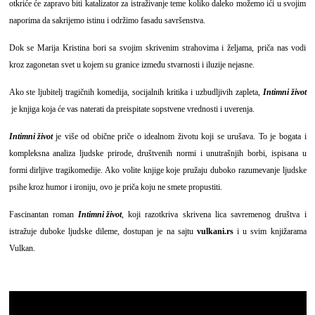
otkriće će zapravo biti katalizator za istraživanje teme koliko daleko možemo ići u svojim
naporima da sakrijemo istinu i održimo fasadu savršenstva.
Dok se Marija Kristina bori sa svojim skrivenim strahovima i željama, priča nas vodi
kroz zagonetan svet u kojem su granice između stvarnosti i iluzije nejasne.
Ako ste ljubitelj tragičnih komedija, socijalnih kritika i uzbudljivih zapleta,
Intimni život
je knjiga koja će vas naterati da preispitate sopstvene vrednosti i uverenja.
Intimni život
je više od obične priče o idealnom životu koji se urušava. To je bogata i
kompleksna analiza ljudske prirode, društvenih normi i unutrašnjih borbi, ispisana u
formi dirljive tragikomedije. Ako volite knjige koje pružaju duboko razumevanje ljudske
psihe kroz humor i ironiju, ovo je priča koju ne smete propustiti.
Fascinantan roman
Intimni život
, koji razotkriva skrivena lica savremenog društva i
istražuje duboke ljudske dileme, dostupan je na sajtu
vulkani.rs
i
u svim knjižarama
Vulkan.