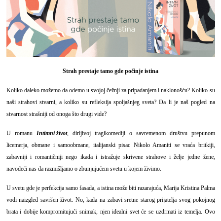
Strah prestaje tamo gde počinje istina
Koliko daleko možemo da odemo u svojoj čežnji za pripadanjem i naklonošću? Koliko su
naši strahovi stvarni, a koliko su refleksija spoljašnjeg sveta? Da li je naš pogled na
stvarnost strašniji od onoga što drugi vide?
U romanu
Intimni život
, dirljivoj tragikomediji o savremenom društvu prepunom
licemerja, obmane i samoobmane, italijanski pisac Nikolo Amaniti se vraća britkiji,
zabavniji i romantičniji nego ikada i istražuje skrivene strahove i želje jedne žene,
navodeći nas da razmišljamo o zbunjujućem svetu u kojem živimo.
U svetu gde je perfekcija samo fasada, a istina može biti razarajuća, Marija Kristina Palma
vodi naizgled savršen život. No, kada na zabavi sretne starog prijatelja svog pokojnog
brata i dobije kompromitujući snimak, njen idealni svet će se uzdrmati iz temelja. Ovo