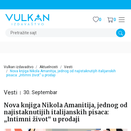
STALNI POPUST OD 15% NA SVE NASLOVE
0
0
Pretražite sajt
Vulkan izdavaštvo
Aktuelnosti
Vesti
Nova knjiga Nikola Amanitija, jednog od najistaknutijih italijanskih
pisaca: „Intimni život“ u prodaji
Vesti
30. Septembar
Nova knjiga Nikola Amanitija, jednog od
najistaknutijih italijanskih pisaca:
„Intimni život“ u prodaji