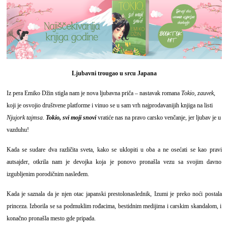
Ljubavni trougao u srcu Japana
Iz pera Emiko Džin stigla nam je nova ljubavna priča – nastavak romana
Tokio, zauvek
,
koji je osvojio društvene platforme i vinuo se u sam vrh najprodavanijih knjiga na listi
Njujork tajmsa
.
Tokio, svi moji snovi
vratiće nas na pravo carsko venčanje, jer ljubav je u
vazduhu!
Kada se sudare dva različita sveta, kako se uklopiti u oba a ne osećati se kao pravi
autsajder, otkrila nam je devojka koja je ponovo pronašla vezu sa svojim davno
izgubljenim porodičnim nasleđem.
Kada je saznala da je njen otac japanski prestolonaslednik, Izumi je preko noći postala
princeza. Izborila se sa podmuklim rođacima, bestidnim medijima i carskim skandalom, i
konačno pronašla mesto gde pripada.