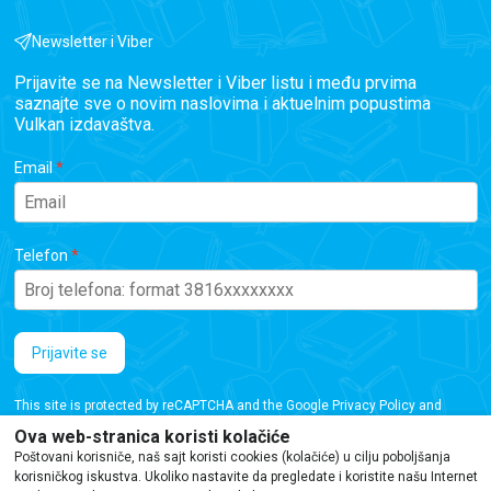
Newsletter i Viber
Prijavite se na Newsletter i Viber listu i među prvima
saznajte sve o novim naslovima i aktuelnim popustima
Vulkan izdavaštva.
Email
Telefon
Prijavite se
This site is protected by reCAPTCHA and the Google
Privacy Policy
and
Terms of Service
apply.
Ova web-stranica koristi kolačiće
Poštovani korisniče, naš sajt koristi cookies (kolačiće) u cilju poboljšanja
korisničkog iskustva. Ukoliko nastavite da pregledate i koristite našu Internet