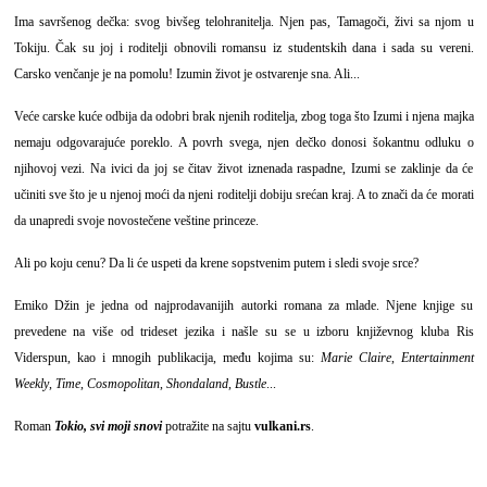
Ima savršenog dečka: svog bivšeg telohranitelja. Njen pas, Tamagoči, živi sa njom u
Tokiju. Čak su joj i roditelji obnovili romansu iz studentskih dana i sada su vereni.
Carsko venčanje je na pomolu! Izumin život je ostvarenje sna. Ali...
Veće carske kuće odbija da odobri brak njenih roditelja, zbog toga što Izumi i njena majka
nemaju odgovarajuće poreklo. A povrh svega, njen dečko donosi šokantnu odluku o
njihovoj vezi. Na ivici da joj se čitav život iznenada raspadne, Izumi se zaklinje da će
učiniti sve što je u njenoj moći da njeni roditelji dobiju srećan kraj. A to znači da će morati
da unapredi svoje novostečene veštine princeze.
Ali po koju cenu? Da li će uspeti da krene sopstvenim putem i sledi svoje srce?
Emiko Džin je jedna od najprodavanijih autorki romana za mlade. Njene knjige su
prevedene na više od trideset jezika i našle su se u izboru književnog kluba Ris
Viderspun, kao i mnogih publikacija, među kojima su:
Marie Claire
,
Entertainment
Weekly
,
Time
,
Cosmopolitan
,
Shondaland
,
Bustle
...
Roman
Tokio, svi moji snovi
potražite na sajtu
vulkani.rs
.