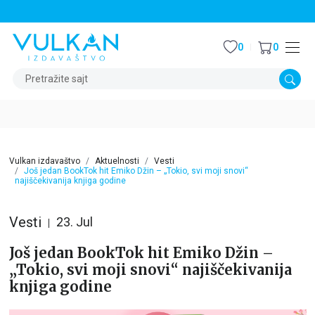
STALNI POPUST OD 15% NA SVE NASLOVE
0
0
Pretražite sajt
Vulkan izdavaštvo
Aktuelnosti
Vesti
Još jedan BookTok hit Emiko Džin – „Tokio, svi moji snovi“
najiščekivanija knjiga godine
Vesti
23. Jul
Još jedan BookTok hit Emiko Džin –
„Tokio, svi moji snovi“ najiščekivanija
knjiga godine